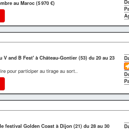
D
embre au Maroc (5 970 €)
P
A
au V and B Fest' à Château-Gontier (53) du 20 au 23
Da
crire pour participer au tirage au sort..
D
P
le festival Golden Coast à Dijon (21) du 28 au 30
Da