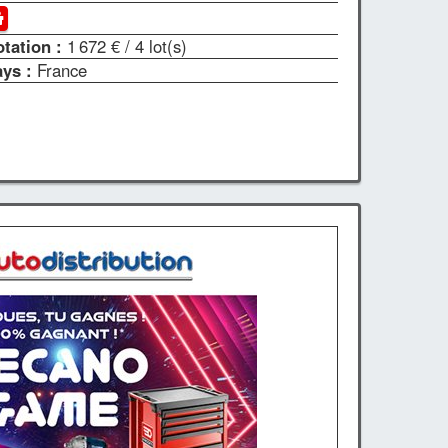
otation :
1 672 €
/ 4 lot(s)
ays :
France