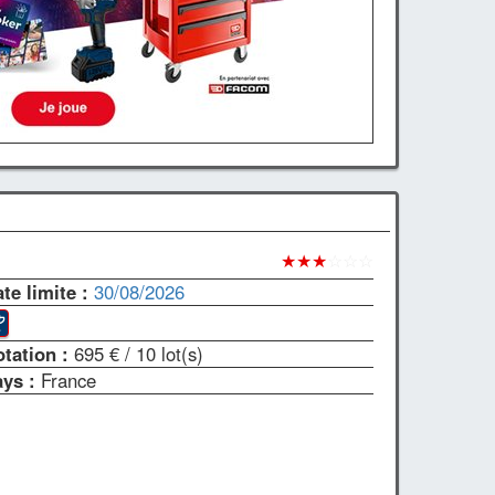
★★★
☆☆☆
te limite :
30/08/2026
otation :
695 €
/ 10 lot(s)
ays :
France