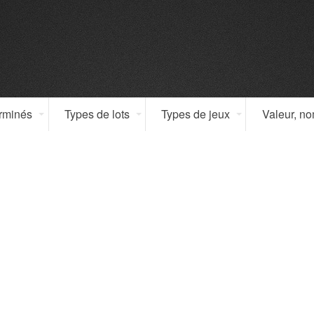
erminés
Types de lots
Types de jeux
Valeur, n