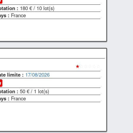
otation :
180 €
/ 10 lot(s)
ays :
France
★
☆☆☆☆☆
te limite :
17/08/2026
otation :
50 €
/ 1 lot(s)
ays :
France