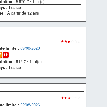
otation :
5 970 €
/ 1 lot(s)
ays :
France
ge :
À partir de 12 ans
★★★
☆☆☆
te limite :
09/08/2026
otation :
912 €
/ 1 lot(s)
ays :
France
★★★
☆☆☆
te limite :
22/08/2026