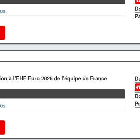
D
us
.
P
tion à l'EHF Euro 2026 de l'équipe de France
Da
D
P
us
.