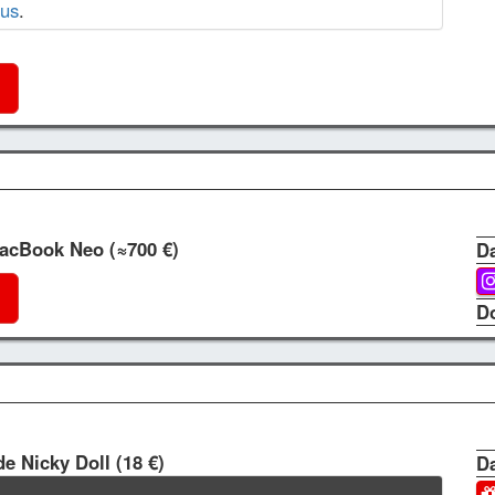
us
.
MacBook Neo (≈700 €)
Da
D
de Nicky Doll (18 €)
Da