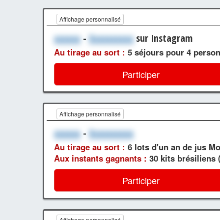
Affichage personnalisé
xxxxxx
-
Xxxxxxxxxx
sur Instagram
Au tirage au sort :
5 séjours pour 4 perso
Participer
Affichage personnalisé
xxxxxx
-
Xxxxxxxxxx
Au tirage au sort :
6 lots d'un an de jus Mo
Aux instants gagnants :
30 kits brésiliens (
Participer
Affichage personnalisé