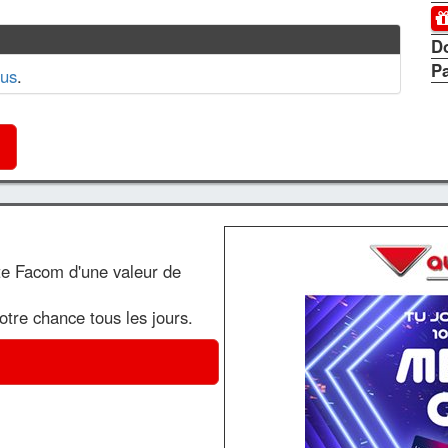
D
P
us
.
te Facom d'une valeur de
votre chance tous les jours.