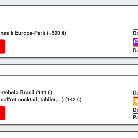
nnes à Europa-Park (≈500 €)
Da
D
ntebelo Brasil (144 €)
Da
coffret cocktail, tablier,...) (142 €)
D
P