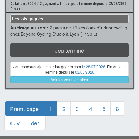
Dotation : 300 € / 2 gagnants.
Fin du jeu : Terminé depuis le 02/08/2026.
Tirage.
Les lots gagnés
Au tirage au sort :
2 packs de 10 sessions d'indoor cycling
chez Beyond Cycling Studio à Lyon (≈150 €)
Jeu terminé
Jeu-concours ajouté sur toutgagner.com
le 28/07/2026
. Fin du jeu :
Terminé depuis le
02/08/2026
.
Voir les commentaires
Prem. page
1
2
3
4
5
6
suiv.
der.