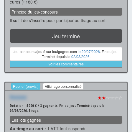
euros (≈180 €)
Principe du jeu-concours
Il suffit de s'inscrire pour participer au tirage au sort.
Jeu terminé
Jeu-concours ajouté sur toutgagner.com
le 20/07/2026
. Fin du jeu :
Terminé depuis le
02/08/2026
.
Voir les commentaires
Replier (provis.)
Affichage personnalisé
Xxxxxxx
★★
☆☆☆☆
Dotation : 4 200 € / 3 gagnants.
Fin du jeu : Terminé depuis le
02/08/2026.
Tirage.
Les lots gagnés
Au tirage au sort :
1 VTT tout-suspendu