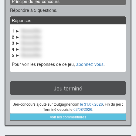
Principe du jeu-concours
Répondre à 5 questions.
Réponses
1 ►
XxxxxxXxx
2 ►
XxxxxxXxx
3 ►
XxxxxxXxx
4 ►
XxxxxxXxx
5 ►
XxxxxxXxx
Pour voir les réponses de ce jeu,
abonnez-vous
.
Jeu terminé
Jeu-concours ajouté sur toutgagner.com
le 31/07/2026
. Fin du jeu :
Terminé depuis le
02/08/2026
.
Voir les commentaires