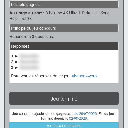
Les lots gagnés
Au tirage au sort :
3 Blu-ray 4K Ultra HD du film "Send
Help" (≈20 €)
Principe du jeu-concours
Répondre à 3 questions.
Réponses
1 ►
XxxxxxXxx
2 ►
XxxxxxXxx
3 ►
XxxxxxXxx
Pour voir les réponses de ce jeu,
abonnez-vous
.
Jeu terminé
Jeu-concours ajouté sur toutgagner.com
le 29/07/2026
. Fin du jeu :
Terminé depuis le
02/08/2026
.
Voir les commentaires