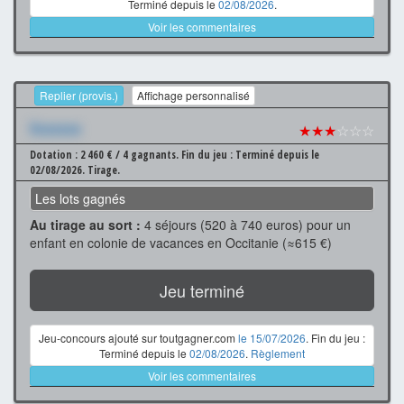
Terminé depuis le
02/08/2026
.
Voir les commentaires
Replier (provis.)
Affichage personnalisé
Xxxxxxx
★★★
☆☆☆
Dotation : 2 460 € / 4 gagnants.
Fin du jeu : Terminé depuis le
02/08/2026.
Tirage.
Les lots gagnés
Au tirage au sort :
4 séjours (520 à 740 euros) pour un
enfant en colonie de vacances en Occitanie (≈615 €)
Jeu terminé
Jeu-concours ajouté sur toutgagner.com
le 15/07/2026
. Fin du jeu :
Terminé depuis le
02/08/2026
.
Règlement
Voir les commentaires