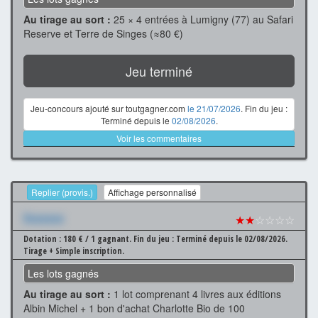
Au tirage au sort :
25 × 4 entrées à Lumigny (77) au Safari
Reserve et Terre de Singes (≈80 €)
Jeu terminé
Jeu-concours ajouté sur toutgagner.com
le 21/07/2026
. Fin du jeu :
Terminé depuis le
02/08/2026
.
Voir les commentaires
Replier (provis.)
Affichage personnalisé
Xxxxxxx
★★
☆☆☆☆
Dotation : 180 € / 1 gagnant.
Fin du jeu : Terminé depuis le 02/08/2026.
Tirage + Simple inscription.
Les lots gagnés
Au tirage au sort :
1 lot comprenant 4 livres aux éditions
Albin Michel + 1 bon d'achat Charlotte Bio de 100