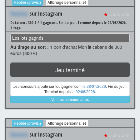
Replier (provis.)
Affichage personnalisé
Xxxxxxx
sur Instagram
★
☆☆☆☆☆
Dotation : 300 € / 1 gagnant.
Fin du jeu : Terminé depuis le 02/08/2026.
Tirage.
Les lots gagnés
Au tirage au sort :
1 bon d'achat Mon lit cabane de 300
euros (300 €)
Jeu terminé
Jeu-concours ajouté sur toutgagner.com
le 28/07/2026
. Fin du jeu :
Terminé depuis le
02/08/2026
.
Voir les commentaires
Replier (provis.)
Affichage personnalisé
Xxxxxxx
sur Instagram
★
☆☆☆☆☆