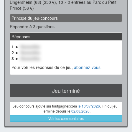
Ungersheim (68) (250 €), 10 × 2 entrées au Parc du Petit
Prince (56 €)
Principe du jeu-concours
Répondre à 3 questions.
Réponses
1 ►
XxxxxxXxx
2 ►
XxxxxxXxx
3 ►
XxxxxxXxx
Pour voir les réponses de ce jeu,
abonnez-vous
.
Jeu terminé
Jeu-concours ajouté sur toutgagner.com
le 10/07/2026
. Fin du jeu :
Terminé depuis le
02/08/2026
.
Voir les commentaires