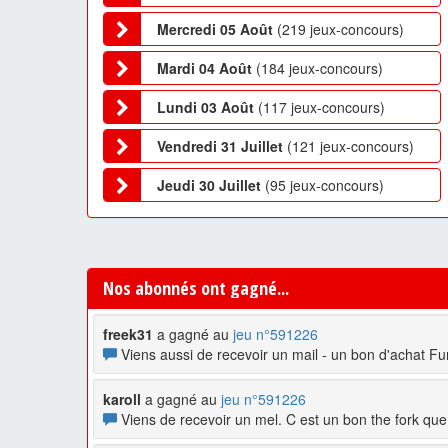
Mercredi 05 Août
(219
jeux-concours
)
Mardi 04 Août
(184
jeux-concours
)
Lundi 03 Août
(117
jeux-concours
)
Vendredi 31 Juillet
(121
jeux-concours
)
Jeudi 30 Juillet
(95
jeux-concours
)
Nos abonnés ont gagné...
freek31
a gagné au
jeu n°591226
Viens aussi de recevoir un mail - un bon d'achat F
karoll
a gagné au
jeu n°591226
Viens de recevoir un mel. C est un bon the fork que 