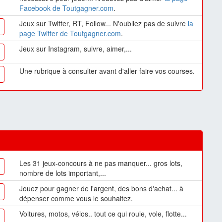
Facebook de Toutgagner.com
.
Jeux sur Twitter, RT, Follow... N'oubliez pas de suivre
la
page Twitter de Toutgagner.com
.
Jeux sur Instagram, suivre, aimer,...
Une rubrique à consulter avant d'aller faire vos courses.
Les 31 jeux-concours à ne pas manquer... gros lots,
nombre de lots important,...
Jouez pour gagner de l'argent, des bons d'achat... à
dépenser comme vous le souhaitez.
Voitures, motos, vélos.. tout ce qui roule, vole, flotte...