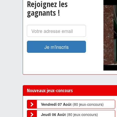
Rejoignez les
gagnants !
Nouveaux jeux-concours
Vendredi 07 Août
(80
jeux-concours
)
Jeudi 06 Août
(80
jeux-concours
)