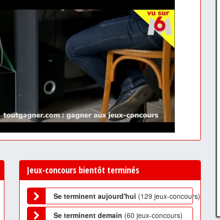
Jeux-concours bientôt terminés
Se terminent aujourd'hui
(129
jeux-concours
)
Se terminent demain
(60
jeux-concours
)