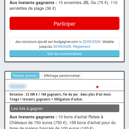
Aux instants gagnants :
15 enceintes JBL Go (75 €), 110
serviettes de plage (36 €)
Participer
Jeu-concours ajouté sur toutgagner.com
le 22/05/2026
. Valable
jusqu'au
30/09/2026
.
Règlement
Voir les commentaires
Replier (provis.)
Affichage personnalisé
Xxxxxxx
★
☆☆☆☆☆
Dotation : 23 300 € / 168 gagnants.
Fin du jeu : dans plus d'un mois.
Tirage + Instants gagnants + Obligation d'achat.
Les lots à gagner
Aux instants gagnants :
10 bons d'achat Relais &
Châteaux de 750 euros (750 €), 158 bons d'achat pour du
linge de maison français de 100 euros (100 €)