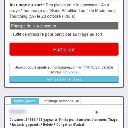
Au tirage au sort :
Des places pour le showcase "As a
prayer" hommage au "Blond Ambition Tour" de Madonna à
Tourcoing (59) le 23 octobre (≈30 €)
Principe du jeu-concours
Il suffit de s'inscrire pour participer au tirage au sort.
Participer
Jeu-concours ajouté sur toutgagner.com
le 17/07/2026
. Valable
jusqu'au
30/09/2026
.
Voir les commentaires
Replier (provis.)
Affichage personnalisé
Xxxxxxx
★
☆☆☆☆☆
Dotation : 5 124 € / 36 gagnants.
Fin du jeu : dans plus d'un mois.
Tirage
+ Instants gagnants + Hebdo + Obligation d'achat.