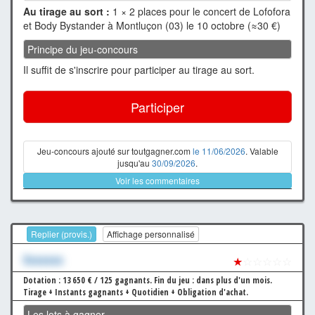
Au tirage au sort :
1 × 2 places pour le concert de Lofofora
et Body Bystander à Montluçon (03) le 10 octobre (≈30 €)
Principe du jeu-concours
Il suffit de s'inscrire pour participer au tirage au sort.
Participer
Jeu-concours ajouté sur toutgagner.com
le 11/06/2026
. Valable
jusqu'au
30/09/2026
.
Voir les commentaires
Replier (provis.)
Affichage personnalisé
Xxxxxxx
★
☆☆☆☆☆
Dotation : 13 650 € / 125 gagnants.
Fin du jeu : dans plus d'un mois.
Tirage + Instants gagnants + Quotidien + Obligation d'achat.
Les lots à gagner