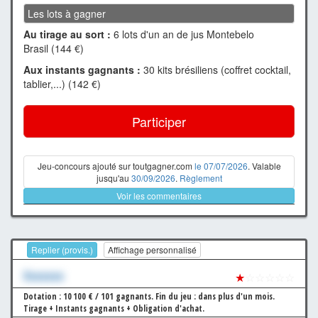
Les lots à gagner
Au tirage au sort :
6 lots d'un an de jus Montebelo
Brasil (144 €)
Aux instants gagnants :
30 kits brésiliens (coffret cocktail,
tablier,...) (142 €)
Participer
Jeu-concours ajouté sur toutgagner.com
le 07/07/2026
. Valable
jusqu'au
30/09/2026
.
Règlement
Voir les commentaires
Replier (provis.)
Affichage personnalisé
Xxxxxxx
★
☆☆☆☆☆
Dotation : 10 100 € / 101 gagnants.
Fin du jeu : dans plus d'un mois.
Tirage + Instants gagnants + Obligation d'achat.