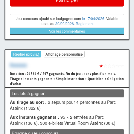
Jeu-concours ajouté sur toutgagner.com
le 17/04/2026
. Valable
jusqu'au
30/09/2026
.
Règlement
Voir les commentaires
Replier (provis.)
Affichage personnalisé
Xxxxxxx
★
☆☆☆☆☆
Dotation : 24 564 € / 397 gagnants.
Fin du jeu : dans plus d'un mois.
Tirage + Instants gagnants + Simple inscription + Quotidien + Obligation
d'achat.
Les lots à gagner
Au tirage au sort :
2 séjours pour 4 personnes au Parc
Astérix (1 322 €)
Aux instants gagnants :
95 × 2 entrées au Parc
Astérix (136 €), 300 e-billets Virtual Room Astérix (30 €)
Principe du jeu-concours