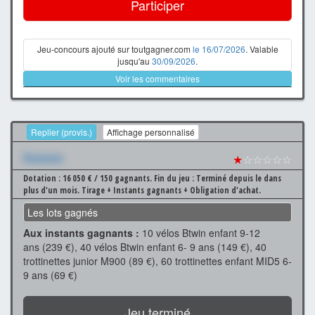
Participer
Jeu-concours ajouté sur toutgagner.com
le 16/07/2026
. Valable
jusqu'au
30/09/2026
.
Voir les commentaires
Replier (provis.)
Affichage personnalisé
Xxxxxxx
★
☆☆☆☆☆
Dotation : 16 050 € / 150 gagnants.
Fin du jeu : Terminé depuis le dans
plus d'un mois.
Tirage + Instants gagnants + Obligation d'achat.
Les lots gagnés
Aux instants gagnants :
10 vélos Btwin enfant 9-12
ans (239 €), 40 vélos Btwin enfant 6- 9 ans (149 €), 40
trottinettes junior M900 (89 €), 60 trottinettes enfant MID5 6-
9 ans (69 €)
Jeu terminé