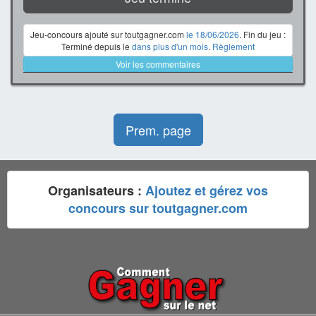
Jeu-concours ajouté sur toutgagner.com
le 18/06/2026
. Fin du jeu :
Terminé depuis le
dans plus d'un mois
.
Règlement
Voir les commentaires
Prem. page
Organisateurs :
Ajoutez et gérez vos
concours sur toutgagner.com