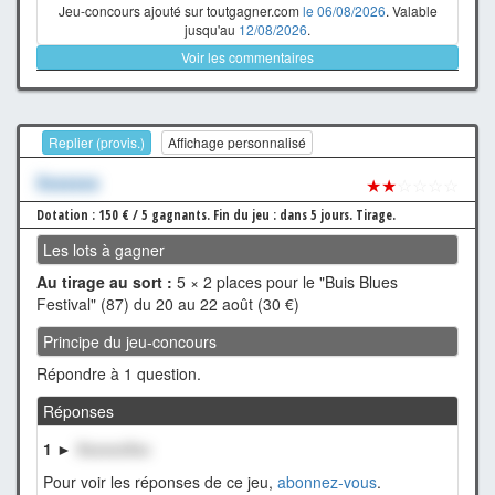
Jeu-concours ajouté sur toutgagner.com
le 06/08/2026
. Valable
jusqu'au
12/08/2026
.
Voir les commentaires
Replier (provis.)
Affichage personnalisé
Xxxxxxx
★★
☆☆☆☆
Dotation : 150 € / 5 gagnants.
Fin du jeu : dans 5 jours.
Tirage.
Les lots à gagner
Au tirage au sort :
5 × 2 places pour le "Buis Blues
Festival" (87) du 20 au 22 août (30 €)
Principe du jeu-concours
Répondre à 1 question.
Réponses
1 ►
XxxxxxXxx
Pour voir les réponses de ce jeu,
abonnez-vous
.