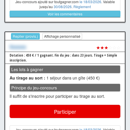
Jeu-concours ajouté sur toutgagner.com
le 18/03/2026
. Valable
jusqu'au
30/08/2026
.
Règlement
Voir les commentaires
Replier (provis.)
Affichage personnalisé
Xxxxxxx
★★★
☆☆☆
Dotation : 450 € / 1 gagnant.
Fin du jeu : dans 23 jours.
Tirage + Simple
inscription.
Les lots à gagner
Au tirage au sort :
1 séjour dans un gîte (450 €)
Principe du jeu-concours
Il suffit de s'inscrire pour participer au tirage au sort.
Participer
Jeu-concours ajouté sur toutgagner.com
le 18/03/2026
. Valable