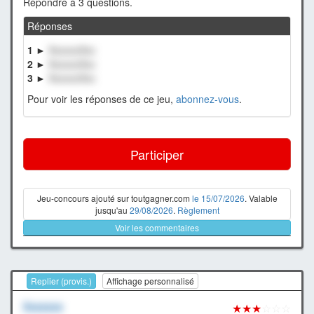
Répondre à 3 questions.
Réponses
1 ►
XxxxxxXxx
2 ►
XxxxxxXxx
3 ►
XxxxxxXxx
Pour voir les réponses de ce jeu,
abonnez-vous
.
Participer
Jeu-concours ajouté sur toutgagner.com
le 15/07/2026
. Valable
jusqu'au
29/08/2026
.
Règlement
Voir les commentaires
Replier (provis.)
Affichage personnalisé
Xxxxxxx
★★★
☆☆☆