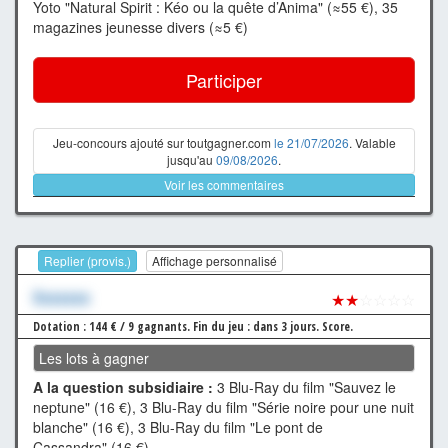
Yoto "Natural Spirit : Kéo ou la quête d’Anima" (≈55 €), 35
magazines jeunesse divers (≈5 €)
Participer
Jeu-concours ajouté sur toutgagner.com
le 21/07/2026
. Valable
jusqu'au
09/08/2026
.
Voir les commentaires
Replier (provis.)
Affichage personnalisé
Xxxxxxx
★★
☆☆☆☆
Dotation : 144 € / 9 gagnants.
Fin du jeu : dans 3 jours.
Score.
Les lots à gagner
A la question subsidiaire :
3 Blu-Ray du film "Sauvez le
neptune" (16 €), 3 Blu-Ray du film "Série noire pour une nuit
blanche" (16 €), 3 Blu-Ray du film "Le pont de
Cassandra" (16 €)