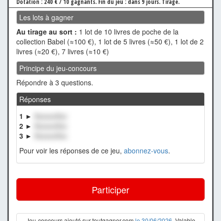
Dotation : 240 € / 10 gagnants.
Fin du jeu : dans 9 jours.
Tirage.
Les lots à gagner
Au tirage au sort :
1 lot de 10 livres de poche de la
collection Babel (≈100 €), 1 lot de 5 livres (≈50 €), 1 lot de 2
livres (≈20 €), 7 livres (≈10 €)
Principe du jeu-concours
Répondre à 3 questions.
Réponses
1 ►
XxxxxxXxx
2 ►
XxxxxxXxx
3 ►
XxxxxxXxx
Pour voir les réponses de ce jeu,
abonnez-vous
.
Participer
Jeu-concours ajouté sur toutgagner.com
le 30/06/2026
. Valable