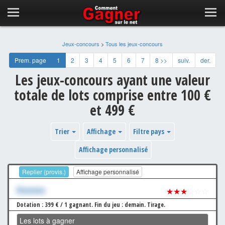
Jeux-concours
>
Tous les jeux-concours
Prem. page
1
2
3
4
5
6
7
8 >>
suiv.
der.
Les jeux-concours ayant une valeur
totale de lots comprise entre 100 €
et 499 €
Trier
Affichage
Filtre pays
Affichage personnalisé
Replier (provis.)
Affichage personnalisé
Xxxxxxx
★★★
☆☆☆
Dotation : 399 € / 1 gagnant.
Fin du jeu : demain.
Tirage.
Les lots à gagner