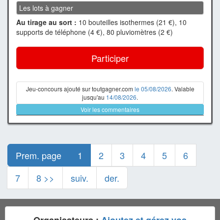
Les lots à gagner
Au tirage au sort :
10 bouteilles isothermes (21 €), 10
supports de téléphone (4 €), 80 pluviomètres (2 €)
Participer
Jeu-concours ajouté sur toutgagner.com
le 05/08/2026
. Valable
jusqu'au
14/08/2026
.
Voir les commentaires
Prem. page
1
2
3
4
5
6
7
8 >>
suiv.
der.