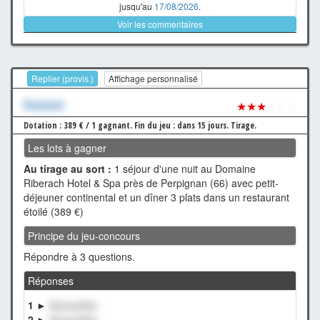
jusqu'au
17/08/2026
.
Voir les commentaires
Replier (provis.)
Affichage personnalisé
Xxxxxxx
★★★
☆☆☆
Dotation : 389 € / 1 gagnant.
Fin du jeu : dans 15 jours.
Tirage.
Les lots à gagner
Au tirage au sort :
1 séjour d'une nuit au Domaine
Riberach Hotel & Spa près de Perpignan (66) avec petit-
déjeuner continental et un dîner 3 plats dans un restaurant
étoilé (389 €)
Principe du jeu-concours
Répondre à 3 questions.
Réponses
1 ►
XxxxxxXxx
2 ►
XxxxxxXxx