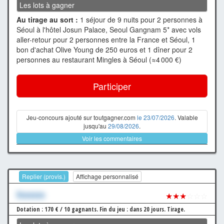
Les lots à gagner
Au tirage au sort :
1 séjour de 9 nuits pour 2 personnes à
Séoul à l'hôtel Josun Palace, Seoul Gangnam 5* avec vols
aller-retour pour 2 personnes entre la France et Séoul, 1
bon d'achat Olive Young de 250 euros et 1 dîner pour 2
personnes au restaurant Mingles à Séoul (≈4 000 €)
Participer
Jeu-concours ajouté sur toutgagner.com
le 23/07/2026
. Valable
jusqu'au
29/08/2026
.
Voir les commentaires
Replier (provis.)
Affichage personnalisé
Xxxxxxx
★★★
☆☆☆
Dotation : 170 € / 10 gagnants.
Fin du jeu : dans 20 jours.
Tirage.