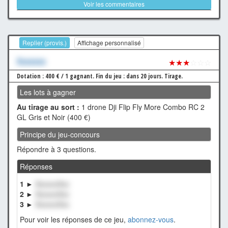
Voir les commentaires
Replier (provis.)
Affichage personnalisé
Xxxxxxx
★★★
☆☆☆
Dotation : 400 € / 1 gagnant.
Fin du jeu : dans 20 jours.
Tirage.
Les lots à gagner
Au tirage au sort :
1 drone Dji Flip Fly More Combo RC 2
GL Gris et Noir (400 €)
Principe du jeu-concours
Répondre à 3 questions.
Réponses
1 ►
XxxxxxXxx
2 ►
XxxxxxXxx
3 ►
XxxxxxXxx
Pour voir les réponses de ce jeu,
abonnez-vous
.