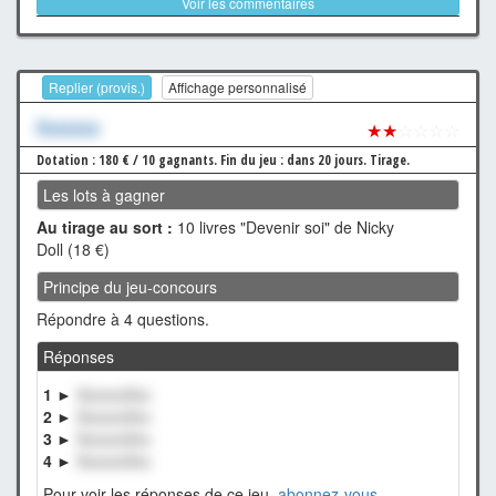
Voir les commentaires
Replier (provis.)
Affichage personnalisé
Xxxxxxx
★★
☆☆☆☆
Dotation : 180 € / 10 gagnants.
Fin du jeu : dans 20 jours.
Tirage.
Les lots à gagner
Au tirage au sort :
10 livres "Devenir soi" de Nicky
Doll (18 €)
Principe du jeu-concours
Répondre à 4 questions.
Réponses
1 ►
XxxxxxXxx
2 ►
XxxxxxXxx
3 ►
XxxxxxXxx
4 ►
XxxxxxXxx
Pour voir les réponses de ce jeu,
abonnez-vous
.