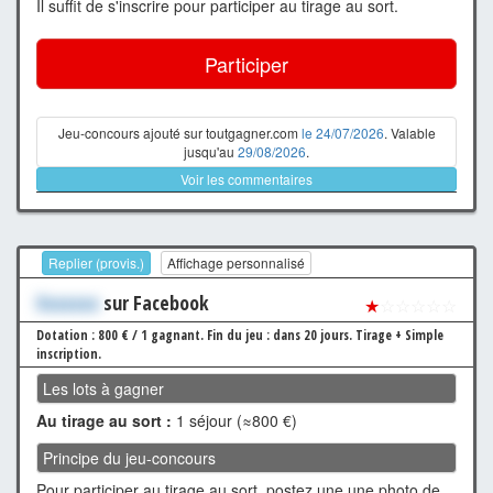
Il suffit de s'inscrire pour participer au tirage au sort.
Participer
Jeu-concours ajouté sur toutgagner.com
le 24/07/2026
. Valable
jusqu'au
29/08/2026
.
Voir les commentaires
Replier (provis.)
Affichage personnalisé
Xxxxxxx
sur Facebook
★
☆☆☆☆☆
Dotation : 800 € / 1 gagnant.
Fin du jeu : dans 20 jours.
Tirage + Simple
inscription.
Les lots à gagner
Au tirage au sort :
1 séjour (≈800 €)
Principe du jeu-concours
Pour participer au tirage au sort, postez une une photo de