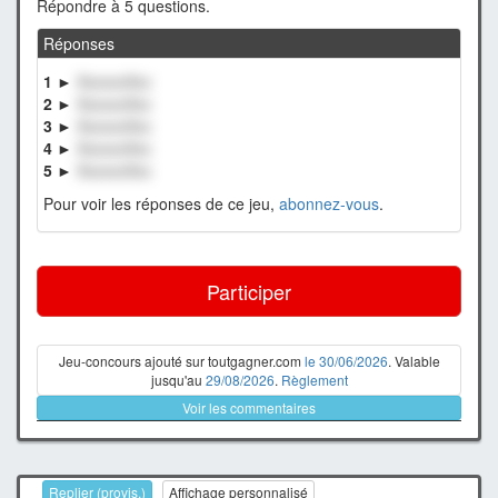
Répondre à 5 questions.
Réponses
1 ►
XxxxxxXxx
2 ►
XxxxxxXxx
3 ►
XxxxxxXxx
4 ►
XxxxxxXxx
5 ►
XxxxxxXxx
Pour voir les réponses de ce jeu,
abonnez-vous
.
Participer
Jeu-concours ajouté sur toutgagner.com
le 30/06/2026
. Valable
jusqu'au
29/08/2026
.
Règlement
Voir les commentaires
Replier (provis.)
Affichage personnalisé