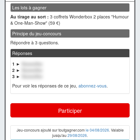
Les lots à gagner
Au tirage au sort :
3 coffrets Wonderbox 2 places "Humour
& One-Man-Show" (59 €)
Principe du jeu-concours
Répondre à 3 questions.
Réponses
1 ►
XxxxxxXxx
2 ►
XxxxxxXxx
3 ►
XxxxxxXxx
Pour voir les réponses de ce jeu,
abonnez-vous
.
Participer
Jeu-concours ajouté sur toutgagner.com
le 04/08/2026
. Valable
jusqu'au
29/08/2026
.