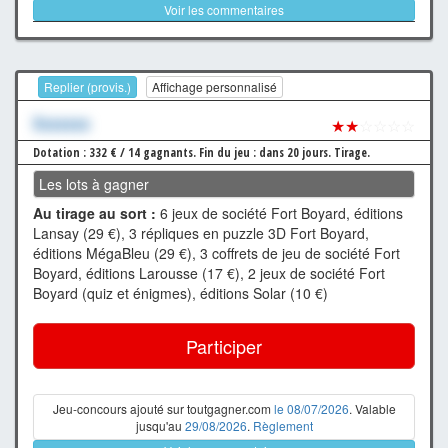
Voir les commentaires
Replier (provis.)
Affichage personnalisé
Xxxxxxx
★★
☆☆☆☆
Dotation : 332 € / 14 gagnants.
Fin du jeu : dans 20 jours.
Tirage.
Les lots à gagner
Au tirage au sort :
6 jeux de société Fort Boyard, éditions
Lansay (29 €), 3 répliques en puzzle 3D Fort Boyard,
éditions MégaBleu (29 €), 3 coffrets de jeu de société Fort
Boyard, éditions Larousse (17 €), 2 jeux de société Fort
Boyard (quiz et énigmes), éditions Solar (10 €)
Participer
Jeu-concours ajouté sur toutgagner.com
le 08/07/2026
. Valable
jusqu'au
29/08/2026
.
Règlement