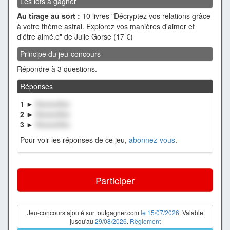
Les lots à gagner
Au tirage au sort :
10 livres "Décryptez vos relations grâce
à votre thème astral. Explorez vos manières d'aimer et
d'être aimé.e" de Julie Gorse (17 €)
Principe du jeu-concours
Répondre à 3 questions.
Réponses
1 ►
XxxxxxXxx
2 ►
XxxxxxXxx
3 ►
XxxxxxXxx
Pour voir les réponses de ce jeu,
abonnez-vous
.
Participer
Jeu-concours ajouté sur toutgagner.com
le 15/07/2026
. Valable
jusqu'au
29/08/2026
.
Règlement