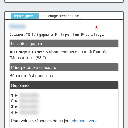
Replier (provis.)
Affichage personnalisé
Xxxxxxx
★
☆☆☆☆☆
Dotation : 415 € / 5 gagnants.
Fin du jeu : dans 20 jours.
Tirage.
Les lots à gagner
Au tirage au sort :
5 abonnements d'un an à Familéo
"Mensuelle +" (83 €)
Principe du jeu-concours
Répondre à 4 questions.
Réponses
1 ►
XxxxxxXxx
2 ►
XxxxxxXxx
3 ►
XxxxxxXxx
4 ►
XxxxxxXxx
Pour voir les réponses de ce jeu,
abonnez-vous
.