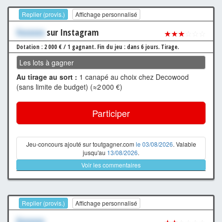
Replier (provis.)
Affichage personnalisé
Xxxxxxx
sur Instagram
★★★
☆☆☆
Dotation : 2 000 € / 1 gagnant.
Fin du jeu : dans 6 jours.
Tirage.
Les lots à gagner
Au tirage au sort :
1 canapé au choix chez Decowood
(sans limite de budget) (≈2 000 €)
Participer
Jeu-concours ajouté sur toutgagner.com
le 03/08/2026
. Valable
jusqu'au
13/08/2026
.
Voir les commentaires
Replier (provis.)
Affichage personnalisé
Xxxxxxx