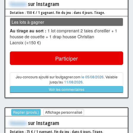
Xxxxxxx
sur Instagram
Dotation : 150 € / 1 gagnant.
Fin du jeu : dans 4 jours.
Tirage.
Les lots à gagner
Au tirage au sort :
1 lot comprenant 2 taies d'oreiller + 1
housse de couette + 1 drap housse Christian
Lacroix (≈150 €)
Participer
Jeu-concours ajouté sur toutgagner.com
le 05/08/2026
. Valable
jusqu'au
11/08/2026
.
Voir les commentaires
Replier (provis.)
Affichage personnalisé
Xxxxxxx
sur Instagram
Dotation : 75 € / 1 gagnant.
Fin du jeu : dans 6 jours.
Tirage.