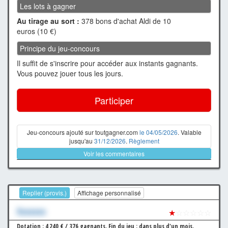
Les lots à gagner
Au tirage au sort :
378 bons d'achat Aldi de 10
euros (10 €)
Principe du jeu-concours
Il suffit de s'inscrire pour accéder aux instants gagnants.
Vous pouvez jouer tous les jours.
Participer
Jeu-concours ajouté sur toutgagner.com
le 04/05/2026
. Valable
jusqu'au
31/12/2026
.
Règlement
Voir les commentaires
Replier (provis.)
Affichage personnalisé
Xxxxxxx
★
☆☆☆☆☆
Dotation : 4 240 € / 376 gagnants.
Fin du jeu : dans plus d'un mois.