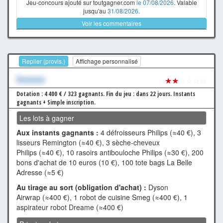
Jeu-concours ajouté sur toutgagner.com
le 07/08/2026
. Valable
jusqu'au
31/08/2026
.
Voir les commentaires
Replier (provis.)
Affichage personnalisé
Xxxxxxx
★★
☆☆☆☆
Dotation : 4 400 € / 323 gagnants.
Fin du jeu : dans 22 jours.
Instants
gagnants + Simple inscription.
Les lots à gagner
Aux instants gagnants :
4 défroisseurs Philips (≈40 €), 3
lisseurs Remington (≈40 €), 3 sèche-cheveux
Philips (≈40 €), 10 rasoirs antibouloche Philips (≈30 €), 200
bons d'achat de 10 euros (10 €), 100 tote bags La Belle
Adresse (≈5 €)
Au tirage au sort (obligation d'achat) :
Dyson
Airwrap (≈400 €), 1 robot de cuisine Smeg (≈400 €), 1
aspirateur robot Dreame (≈400 €)