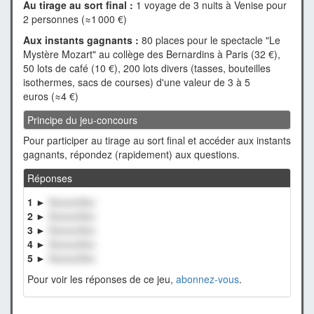
Au tirage au sort final :
1 voyage de 3 nuits à Venise pour
2 personnes (≈1 000 €)
Aux instants gagnants :
80 places pour le spectacle "Le
Mystère Mozart" au collège des Bernardins à Paris (32 €),
50 lots de café (10 €), 200 lots divers (tasses, bouteilles
isothermes, sacs de courses) d'une valeur de 3 à 5
euros (≈4 €)
Principe du jeu-concours
Pour participer au tirage au sort final et accéder aux instants
gagnants, répondez (rapidement) aux questions.
Réponses
1 ►
XxxxxxXxx
2 ►
XxxxxxXxx
3 ►
XxxxxxXxx
4 ►
XxxxxxXxx
5 ►
XxxxxxXxx
Pour voir les réponses de ce jeu,
abonnez-vous
.