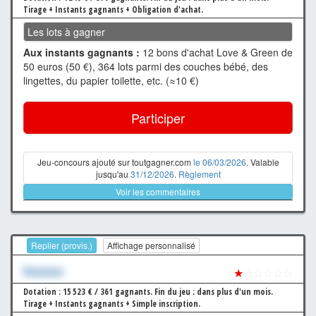
Tirage + Instants gagnants + Obligation d'achat.
Les lots à gagner
Aux instants gagnants :
12 bons d'achat Love & Green de
50 euros (50 €), 364 lots parmi des couches bébé, des
lingettes, du papier toilette, etc. (≈10 €)
Participer
Jeu-concours ajouté sur toutgagner.com
le 06/03/2026
. Valable
jusqu'au
31/12/2026
.
Règlement
Voir les commentaires
Replier (provis.)
Affichage personnalisé
Xxxxxxx
★
☆☆☆☆☆
Dotation : 15 523 € / 361 gagnants.
Fin du jeu : dans plus d'un mois.
Tirage + Instants gagnants + Simple inscription.