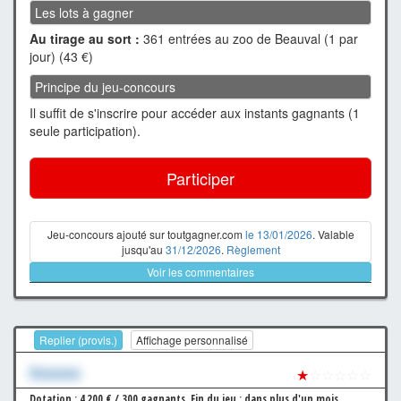
Les lots à gagner
Au tirage au sort :
361 entrées au zoo de Beauval (1 par
jour) (43 €)
Principe du jeu-concours
Il suffit de s'inscrire pour accéder aux instants gagnants (1
seule participation).
Participer
Jeu-concours ajouté sur toutgagner.com
le 13/01/2026
. Valable
jusqu'au
31/12/2026
.
Règlement
Voir les commentaires
Replier (provis.)
Affichage personnalisé
Xxxxxxx
★
☆☆☆☆☆
Dotation : 4 200 € / 300 gagnants.
Fin du jeu : dans plus d'un mois.