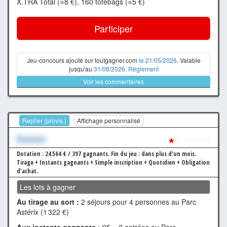
X.TRA Total (≈8 €), 160 totebags (≈5 €)
Participer
Jeu-concours ajouté sur toutgagner.com
le 21/05/2026
. Valable
jusqu'au
31/08/2026
.
Règlement
Voir les commentaires
Replier (provis.)
Affichage personnalisé
Xxxxxxx
★
☆☆☆☆☆
Dotation : 24 564 € / 397 gagnants.
Fin du jeu : dans plus d'un mois.
Tirage + Instants gagnants + Simple inscription + Quotidien + Obligation
d'achat.
Les lots à gagner
Au tirage au sort :
2 séjours pour 4 personnes au Parc
Astérix (1 322 €)
Aux instants gagnants :
95 × 2 entrées au Parc