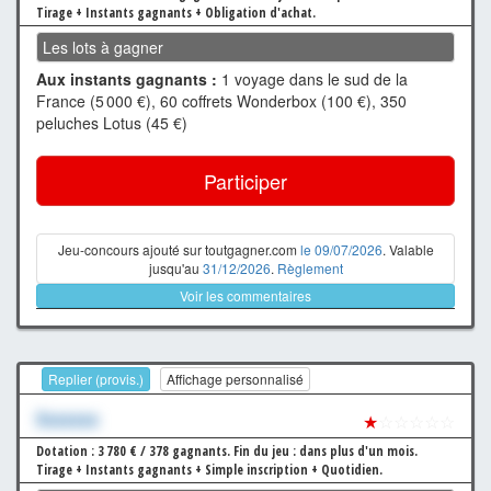
Tirage + Instants gagnants + Obligation d'achat.
Les lots à gagner
Aux instants gagnants :
1 voyage dans le sud de la
France (5 000 €), 60 coffrets Wonderbox (100 €), 350
peluches Lotus (45 €)
Participer
Jeu-concours ajouté sur toutgagner.com
le 09/07/2026
. Valable
jusqu'au
31/12/2026
.
Règlement
Voir les commentaires
Replier (provis.)
Affichage personnalisé
Xxxxxxx
★
☆☆☆☆☆
Dotation : 3 780 € / 378 gagnants.
Fin du jeu : dans plus d'un mois.
Tirage + Instants gagnants + Simple inscription + Quotidien.