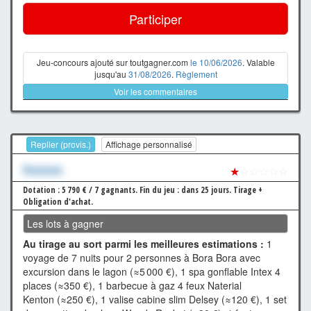
Participer
Jeu-concours ajouté sur toutgagner.com
le 10/06/2026
. Valable
jusqu'au
31/08/2026
.
Règlement
Voir les commentaires
Replier (provis.)
Affichage personnalisé
Xxxxxxx
★
☆☆☆☆☆
Dotation : 5 790 € / 7 gagnants.
Fin du jeu : dans 25 jours.
Tirage +
Obligation d'achat.
Les lots à gagner
Au tirage au sort parmi les meilleures estimations :
1
voyage de 7 nuits pour 2 personnes à Bora Bora avec
excursion dans le lagon (≈5 000 €), 1 spa gonflable Intex 4
places (≈350 €), 1 barbecue à gaz 4 feux Naterial
Kenton (≈250 €), 1 valise cabine slim Delsey (≈120 €), 1 set