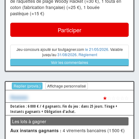
de raquettes de plage Woody Racket (≈30 €), 1 fouta en
coton (fabrication française) (≈25 €), 1 bouée
pastèque (≈15 €)
Participer
Jeu-concours ajouté sur toutgagner.com
le 21/05/2026
. Valable
jusqu'au
31/08/2026
.
Règlement
Voir les commentaires
Replier (provis.)
Affichage personnalisé
Xxxxxxx
★
☆☆☆☆☆
Dotation : 6 000 € / 4 gagnants.
Fin du jeu : dans 25 jours.
Tirage +
Instants gagnants + Obligation d'achat.
Les lots à gagner
Aux instants gagnants :
4 virements bancaires (1 500 €)