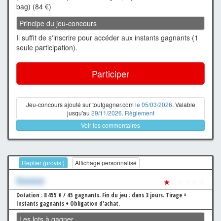
bag) (84 €)
Principe du jeu-concours
Il suffit de s'inscrire pour accéder aux instants gagnants (1
seule participation).
Participer
Jeu-concours ajouté sur toutgagner.com
le 05/03/2026
. Valable
jusqu'au
29/11/2026
.
Règlement
Voir les commentaires
Replier (provis.)
Affichage personnalisé
Xxxxxxx
★
☆☆☆☆☆
Dotation : 8 455 € / 45 gagnants.
Fin du jeu : dans 3 jours.
Tirage +
Instants gagnants + Obligation d'achat.
Les lots à gagner