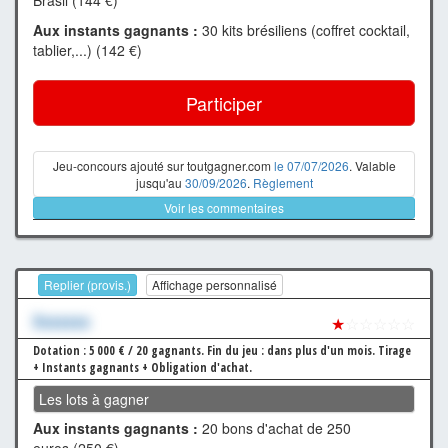
Brasil (144 €)
Aux instants gagnants :
30 kits brésiliens (coffret cocktail,
tablier,...) (142 €)
Participer
Jeu-concours ajouté sur toutgagner.com
le 07/07/2026
. Valable
jusqu'au
30/09/2026
.
Règlement
Voir les commentaires
Replier (provis.)
Affichage personnalisé
Xxxxxxx
★
☆☆☆☆☆
Dotation : 5 000 € / 20 gagnants.
Fin du jeu : dans plus d'un mois.
Tirage
+ Instants gagnants + Obligation d'achat.
Les lots à gagner
Aux instants gagnants :
20 bons d'achat de 250
euros (250 €)