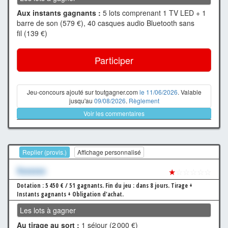
Aux instants gagnants :
5 lots comprenant 1 TV LED + 1
barre de son (579 €), 40 casques audio Bluetooth sans
fil (139 €)
Participer
Jeu-concours ajouté sur toutgagner.com
le 11/06/2026
. Valable
jusqu'au
09/08/2026
.
Règlement
Voir les commentaires
Replier (provis.)
Affichage personnalisé
Xxxxxxx
★
☆☆☆☆☆
Dotation : 5 450 € / 51 gagnants.
Fin du jeu : dans 8 jours.
Tirage +
Instants gagnants + Obligation d'achat.
Les lots à gagner
Au tirage au sort :
1 séjour (2 000 €)