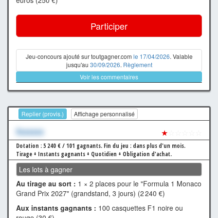
Participer
Jeu-concours ajouté sur toutgagner.com
le 17/04/2026
. Valable
jusqu'au
30/09/2026
.
Règlement
Voir les commentaires
Replier (provis.)
Affichage personnalisé
Xxxxxxx
★
☆☆☆☆☆
Dotation : 5 240 € / 101 gagnants.
Fin du jeu : dans plus d'un mois.
Tirage + Instants gagnants + Quotidien + Obligation d'achat.
Les lots à gagner
Au tirage au sort :
1 × 2 places pour le "Formula 1 Monaco
Grand Prix 2027" (grandstand, 3 jours) (2 240 €)
Aux instants gagnants :
100 casquettes F1 noire ou
rouge (30 €)