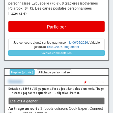
personnalisés Eyguebelle (70 €), 8 glacières isothermes
Polarbox (64 €), Des cartes postales personnalisées
Fizzer (2 €)
Participer
Jeu-concours ajouté sur toutgagner.com
le 06/05/2026
. Valable
jusqu'au
15/09/2026
.
Règlement
Voir les commentaires
Replier (provis.)
Affichage personnalisé
Xxxxxxx
★
☆☆☆☆☆
Dotation : 8 697 € / 53 gagnants.
Fin du jeu : dans plus d'un mois.
Tirage
+ Instants gagnants + Quotidien + Obligation d'achat.
Les lots à gagner
Au tirage au sort :
3 robots cuiseurs Cook Expert Connect