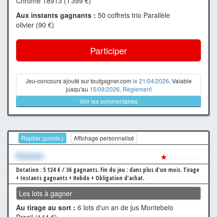
Chrome 18913 (1 399 €)
Aux instants gagnants :
50 coffrets trio Parallèle
olivier (90 €)
Participer
Jeu-concours ajouté sur toutgagner.com
le 21/04/2026
. Valable
jusqu'au
15/09/2026
.
Règlement
Voir les commentaires
Replier (provis.)
Affichage personnalisé
Xxxxxxx
★
☆☆☆☆☆
Dotation : 5 124 € / 36 gagnants.
Fin du jeu : dans plus d'un mois.
Tirage
+ Instants gagnants + Hebdo + Obligation d'achat.
Les lots à gagner
Au tirage au sort :
6 lots d'un an de jus Montebelo