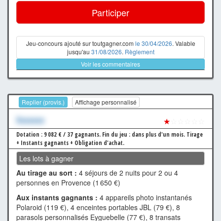
Participer
Jeu-concours ajouté sur toutgagner.com
le 30/04/2026
. Valable
jusqu'au
31/08/2026
.
Règlement
Voir les commentaires
Replier (provis.)
Affichage personnalisé
Xxxxxxx
★
☆☆☆☆☆
Dotation : 9 082 € / 37 gagnants.
Fin du jeu : dans plus d'un mois.
Tirage
+ Instants gagnants + Obligation d'achat.
Les lots à gagner
Au tirage au sort :
4 séjours de 2 nuits pour 2 ou 4
personnes en Provence (1 650 €)
Aux instants gagnants :
4 appareils photo instantanés
Polaroid (119 €), 4 enceintes portables JBL (79 €), 8
parasols personnalisés Eyguebelle (77 €), 8 transats