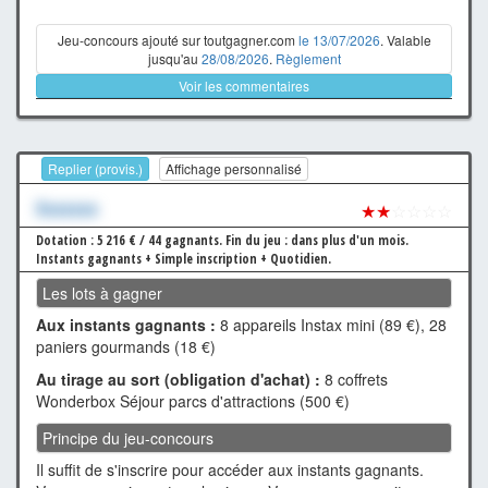
Jeu-concours ajouté sur toutgagner.com
le 13/07/2026
. Valable
jusqu'au
28/08/2026
.
Règlement
Voir les commentaires
Replier (provis.)
Affichage personnalisé
Xxxxxxx
★★
☆☆☆☆
Dotation : 5 216 € / 44 gagnants.
Fin du jeu : dans plus d'un mois.
Instants gagnants + Simple inscription + Quotidien.
Les lots à gagner
Aux instants gagnants :
8 appareils Instax mini (89 €), 28
paniers gourmands (18 €)
Au tirage au sort (obligation d'achat) :
8 coffrets
Wonderbox Séjour parcs d'attractions (500 €)
Principe du jeu-concours
Il suffit de s'inscrire pour accéder aux instants gagnants.