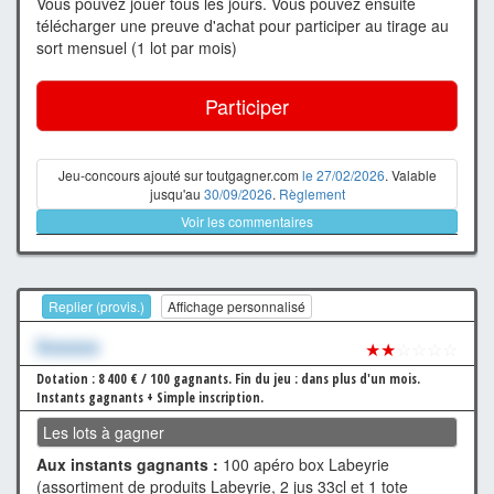
Vous pouvez jouer tous les jours. Vous pouvez ensuite
télécharger une preuve d'achat pour participer au tirage au
sort mensuel (1 lot par mois)
Participer
Jeu-concours ajouté sur toutgagner.com
le 27/02/2026
. Valable
jusqu'au
30/09/2026
.
Règlement
Voir les commentaires
Replier (provis.)
Affichage personnalisé
Xxxxxxx
★★
☆☆☆☆
Dotation : 8 400 € / 100 gagnants.
Fin du jeu : dans plus d'un mois.
Instants gagnants + Simple inscription.
Les lots à gagner
Aux instants gagnants :
100 apéro box Labeyrie
(assortiment de produits Labeyrie, 2 jus 33cl et 1 tote