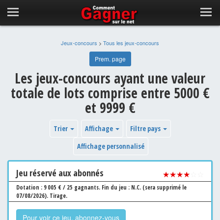
Jeux-concours
>
Tous les jeux-concours
Prem. page
Les jeux-concours ayant une valeur
totale de lots comprise entre 5000 €
et 9999 €
Trier
Affichage
Filtre pays
Affichage personnalisé
Jeu
réservé aux abonnés
★★★★
☆☆
Dotation : 9 005 € / 25 gagnants.
Fin du jeu : N.C. (sera supprimé le
07/08/2026).
Tirage.
Pour voir ce jeu, abonnez-vous