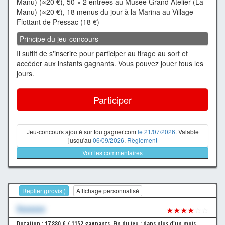
Manu) (≈20 €), 50 × 2 entrées au Musée Grand Atelier (La
Manu) (≈20 €), 18 menus du jour à la Marina au Village
Flottant de Pressac (18 €)
Principe du jeu-concours
Il suffit de s'inscrire pour participer au tirage au sort et
accéder aux instants gagnants. Vous pouvez jouer tous les
jours.
Participer
Jeu-concours ajouté sur toutgagner.com
le 21/07/2026
. Valable
jusqu'au
06/09/2026
.
Règlement
Voir les commentaires
Replier (provis.)
Affichage personnalisé
Xxxxxxx
★★★★
☆☆
Dotation : 17 880 € / 1152 gagnants.
Fin du jeu : dans plus d'un mois.