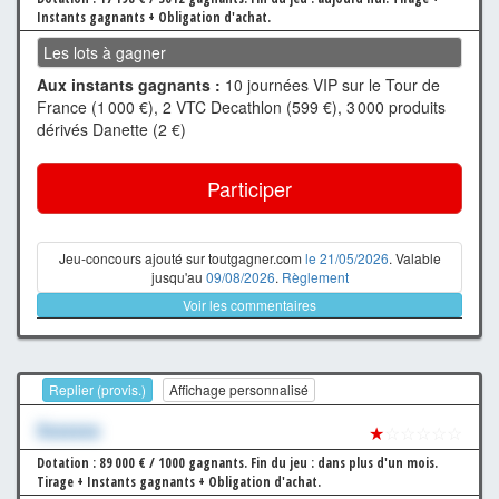
Instants gagnants + Obligation d'achat.
Les lots à gagner
Aux instants gagnants :
10 journées VIP sur le Tour de
France (1 000 €), 2 VTC Decathlon (599 €), 3 000 produits
dérivés Danette (2 €)
Participer
Jeu-concours ajouté sur toutgagner.com
le 21/05/2026
. Valable
jusqu'au
09/08/2026
.
Règlement
Voir les commentaires
Replier (provis.)
Affichage personnalisé
Xxxxxxx
★
☆☆☆☆☆
Dotation : 89 000 € / 1000 gagnants.
Fin du jeu : dans plus d'un mois.
Tirage + Instants gagnants + Obligation d'achat.