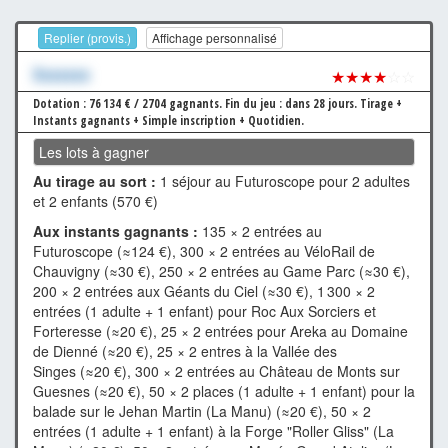
Replier (provis.)
Affichage personnalisé
Xxxxxxx
★★★★
☆☆
Dotation : 76 134 € / 2704 gagnants.
Fin du jeu : dans 28 jours.
Tirage +
Instants gagnants + Simple inscription + Quotidien.
Les lots à gagner
Au tirage au sort :
1 séjour au Futuroscope pour 2 adultes
et 2 enfants (570 €)
Aux instants gagnants :
135 × 2 entrées au
Futuroscope (≈124 €), 300 × 2 entrées au VéloRail de
Chauvigny (≈30 €), 250 × 2 entrées au Game Parc (≈30 €),
200 × 2 entrées aux Géants du Ciel (≈30 €), 1 300 × 2
entrées (1 adulte + 1 enfant) pour Roc Aux Sorciers et
Forteresse (≈20 €), 25 × 2 entrées pour Areka au Domaine
de Dienné (≈20 €), 25 × 2 entres à la Vallée des
Singes (≈20 €), 300 × 2 entrées au Château de Monts sur
Guesnes (≈20 €), 50 × 2 places (1 adulte + 1 enfant) pour la
balade sur le Jehan Martin (La Manu) (≈20 €), 50 × 2
entrées (1 adulte + 1 enfant) à la Forge "Roller Gliss" (La