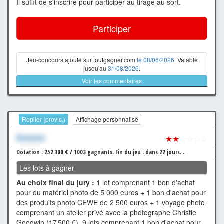
Il suffit de s'inscrire pour participer au tirage au sort.
Participer
Jeu-concours ajouté sur toutgagner.com
le 08/06/2026
. Valable
jusqu'au
31/08/2026
.
Voir les commentaires
Replier (provis.)
Affichage personnalisé
Xxxxxxx
★★
☆☆☆☆
Dotation : 252 300 € / 1003 gagnants.
Fin du jeu : dans 22 jours.
.
Les lots à gagner
Au choix final du jury :
1 lot comprenant 1 bon d'achat
pour du matériel photo de 5 000 euros + 1 bon d'achat pour
des produits photo CEWE de 2 500 euros + 1 voyage photo
comprenant un atelier privé avec la photographe Christie
Goodwin (17 500 €), 9 lots comprenant 1 bon d'achat pour