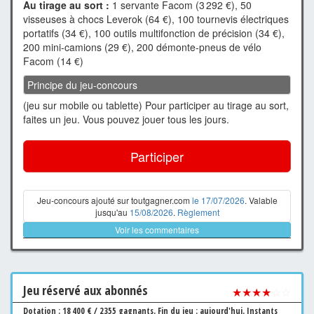
Au tirage au sort :
1 servante Facom (3 292 €), 50
visseuses à chocs Leverok (64 €), 100 tournevis électriques
portatifs (34 €), 100 outils multifonction de précision (34 €),
200 mini-camions (29 €), 200 démonte-pneus de vélo
Facom (14 €)
Principe du jeu-concours
(jeu sur mobile ou tablette) Pour participer au tirage au sort,
faites un jeu. Vous pouvez jouer tous les jours.
Participer
Jeu-concours ajouté sur toutgagner.com
le 17/07/2026
. Valable
jusqu'au
15/08/2026
.
Règlement
Voir les commentaires
Jeu
réservé aux abonnés
★★★★
☆☆
Dotation : 18 400 € / 2355 gagnants.
Fin du jeu : aujourd'hui.
Instants