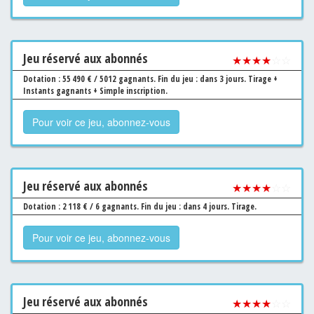
Jeu
réservé aux abonnés
★★★★
☆☆
Dotation : 55 490 € / 5012 gagnants.
Fin du jeu : dans 3 jours.
Tirage +
Instants gagnants + Simple inscription.
Pour voir ce jeu, abonnez-vous
Jeu
réservé aux abonnés
★★★★
☆☆
Dotation : 2 118 € / 6 gagnants.
Fin du jeu : dans 4 jours.
Tirage.
Pour voir ce jeu, abonnez-vous
Jeu
réservé aux abonnés
★★★★
☆☆