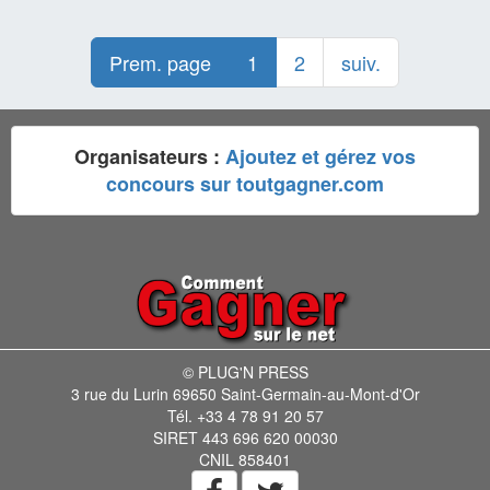
Prem. page
1
2
suiv.
Organisateurs :
Ajoutez et gérez vos
concours sur toutgagner.com
© PLUG'N PRESS
3 rue du Lurin 69650 Saint-Germain-au-Mont-d'Or
Tél. +33 4 78 91 20 57
SIRET 443 696 620 00030
CNIL 858401