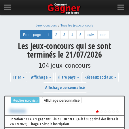
Jeux-concours
>
Tous les jeux-concours
Prem. page
1
2
3
4
5
suiv.
der.
Les jeux-concours qui se sont
terminés le 21/07/2026
104 jeux-concours
Trier
Affichage
Filtre pays
Réseaux sociaux
Affichage personnalisé
Replier (provis.)
Affichage personnalisé
Xxxxxxx
★
☆☆☆☆☆
Dotation : 10 € / 1 gagnant.
Fin du jeu : N.C. (a été supprimé des listes le
21/07/2026).
Tirage + Simple inscription.