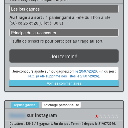
Les lots gagnés
Au tirage au sort :
1 panier garni à Fête du Thon à Étel
(56) ce 25 et 26 juillet (≈30 €)
Principe du jeu-concours
Il suffit de s'inscrire pour participer au tirage au sort.
Jeu terminé
Jeu-concours ajouté sur toutgagner.com
le 20/07/2026
. Fin du jeu :
N.C. (a été supprimé des listes le 21/07/2026)
.
Voir les commentaires
Replier (provis.)
Affichage personnalisé
Xxxxxxx
sur Instagram
★
☆☆☆☆☆
Dotation : 120 € / 1 gagnant.
Fin du jeu : Terminé depuis le 21/07/2026.