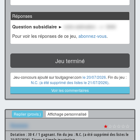
Réponses
Question subsidiaire ►
notre estimation : +/- 3000
Pour voir les réponses de ce jeu,
abonnez-vous
.
Jeu terminé
Jeu-concours ajouté sur toutgagner.com
le 20/07/2026
. Fin du jeu :
N.C. (a été supprimé des listes le 21/07/2026)
.
Voir les commentaires
Replier (provis.)
Affichage personnalisé
Xxxxxxx
★
☆☆☆☆☆
Dotation : 30 € / 1 gagnant.
Fin du jeu : N.C. (a été supprimé des listes le
21/07/2026).
Tirage + Simple inscription.