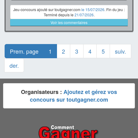
Jeu-concours ajouté sur toutgagner.com
le 15/07/2026
. Fin du jeu :
Terminé depuis le
21/07/2026
.
Voir les commentaires
Prem. page
1
2
3
4
5
suiv.
der.
Organisateurs :
Ajoutez et gérez vos
concours sur toutgagner.com