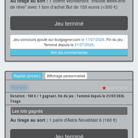
Au tirage au sort :
1 coffret Wonderbox "Insolite week-end
de rêve" avec 1 bon d'achat But de 150 euros (≈300 €)
Jeu terminé
Jeu-concours ajouté sur toutgagner.com
le 17/07/2026
. Fin du jeu :
Terminé depuis le
21/07/2026
.
Voir les commentaires
Replier (provis.)
Affichage personnalisé
Xxxxxxx
★
☆☆☆☆☆
Dotation : 160 € / 1 gagnant.
Fin du jeu : Terminé depuis le 21/07/2026.
Tirage.
Les lots gagnés
Au tirage au sort :
1 paire d’Asics Novablast 6 (160 €)
Jeu terminé