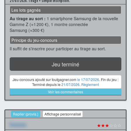
21/07/2026.
Tirage + Simple inscription.
Les lots gagnés
Au tirage au sort :
1 smartphone Samsung de la nouvelle
Gamme Z (≈1 200 €), 1 montre connectée
Samsung (≈300 €)
Principe du jeu-concours
Il suffit de s'inscrire pour participer au tirage au sort.
Jeu terminé
Jeu-concours ajouté sur toutgagner.com
le 17/07/2026
. Fin du jeu :
Terminé depuis le
21/07/2026
.
Règlement
Voir les commentaires
Replier (provis.)
Affichage personnalisé
Xxxxxxx
★★★
☆☆☆