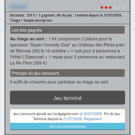
Xxxxxxx
★★★
☆☆☆
Dotation : 359 € / 1 gagnant.
Fin du jeu : Terminé depuis le 21/07/2026.
Tirage + Simple inscription.
Les lots gagnés
Au tirage au sort :
1 lot comprenant 2 places pour le
spectacle "Super Comedy Club" au Château des Pères près
de Rennes (35) le 15 octobre + 1 nuit pour 2 personnes à
l'hôtel L'Essenciel + 1 repas pour 2 personnes au restaurant
Le Re-Père (359 €)
Principe du jeu-concours
Il suffit de s'inscrire pour participer au tirage au sort.
Jeu terminé
Jeu-concours ajouté sur toutgagner.com
le 02/07/2026
. Fin du jeu :
Terminé depuis le
21/07/2026
.
Règlement
Voir les commentaires