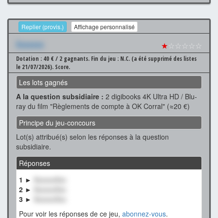
Replier (provis.)
Affichage personnalisé
Xxxxxxx
★
☆☆☆☆☆
Dotation : 40 € / 2 gagnants.
Fin du jeu : N.C. (a été supprimé des listes
le 21/07/2026).
Score.
Les lots gagnés
A la question subsidiaire :
2 digibooks 4K Ultra HD / Blu-
ray du film "Règlements de compte à OK Corral" (≈20 €)
Principe du jeu-concours
Lot(s) attribué(s) selon les réponses à la question
subsidiaire.
Réponses
1 ►
XxxxxxXxx
2 ►
XxxxxxXxx
3 ►
XxxxxxXxx
Pour voir les réponses de ce jeu,
abonnez-vous
.