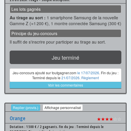
Les lots gagnés
Au tirage au sort :
1 smartphone Samsung de la nouvelle
Gamme Z (≈1 200 €), 1 montre connectée Samsung (300 €)
Principe du jeu-concours
Il suffit de s'inscrire pour participer au tirage au sort.
Jeu terminé
Jeu-concours ajouté sur toutgagner.com
le 17/07/2026
. Fin du jeu :
Terminé depuis le
21/07/2026
.
Règlement
Voir les commentaires
Replier (provis.)
Affichage personnalisé
Orange
★★★★
☆☆
Dotation : 1 500 € / 2 gagnants.
Fin du jeu : Terminé depuis le