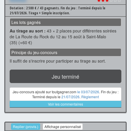
★★★
☆☆☆
Dotation : 2 580 € / 43 gagnants.
Fin du jeu : Terminé depuis le
21/07/2026.
Tirage + Simple inscription.
Les lots gagnés
Au tirage au sort :
43 × 2 places pour différentes soirées
de La Route du Rock du 12 au 15 août à Saint-Malo
(35) (≈60 €)
Principe du jeu-concours
Il suffit de s'inscrire pour participer au tirage au sort.
Jeu terminé
Jeu-concours ajouté sur toutgagner.com
le 03/07/2026
. Fin du jeu :
Terminé depuis le
21/07/2026
.
Règlement
Voir les commentaires
Replier (provis.)
Affichage personnalisé