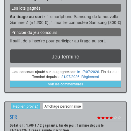
Les lots gagnés
Au tirage au sort :
1 smartphone Samsung de la nouvelle
Gamme Z (≈1 200 €), 1 montre connectée Samsung (300 €)
Principe du jeu-concours
Il suffit de s'inscrire pour participer au tirage au sort.
Jeu terminé
Jeu-concours ajouté sur toutgagner.com
le 17/07/2026
. Fin du jeu :
Terminé depuis le
21/07/2026
.
Règlement
Voir les commentaires
Replier (provis.)
Affichage personnalisé
SFR
★★★★
☆☆
Dotation : 1 500 € / 2 gagnants.
Fin du jeu : Terminé depuis le
21/07/2026.
Tirage + Simple inscription.