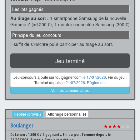
Les lots gagnés
Au tirage au sort :
1 smartphone Samsung de la nouvelle
Gamme Z (≈1 200 €), 1 montre connectée Samsung (300 €)
Principe du jeu-concours
Il suffit de s'inscrire pour participer au tirage au sort.
Jeu terminé
Jeu-concours ajouté sur toutgagner.com
le 17/07/2026
. Fin du jeu :
Terminé depuis le
21/07/2026
.
Règlement
Voir les commentaires
Replier (provis.)
Affichage personnalisé
Boulanger
★★★★
☆☆
Dotation : 1 500 € / 2 gagnants.
Fin du jeu : Terminé depuis le
21/07/2026.
Tirage + Simple inscription.