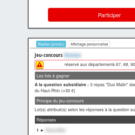
Participer
Replier (provis.)
Affichage personnalisé
Jeu-concours
Xxxxxxx
réservé aux départements 67, 68, 90,
Les lots à gagner
A la question subsidiaire :
3 repas "Duo Malin" dan
du Haut-Rhin (≈30 €)
Principe du jeu-concours
Lot(s) attribué(s) selon les réponses à la question su
Réponses
1 ►
XxxxxxXxx