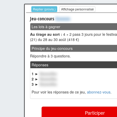
Replier (provis.)
Affichage personnalisé
Jeu-concours
Xxxxxxx
Les lots à gagner
Au tirage au sort :
4 × 2 pass 3 jours pour le festiv
(21) du 28 au 30 août (418 €)
Principe du jeu-concours
Répondre à 3 questions.
Réponses
1 ►
XxxxxxXxx
2 ►
XxxxxxXxx
3 ►
XxxxxxXxx
Pour voir les réponses de ce jeu,
abonnez-vous
.
Participer