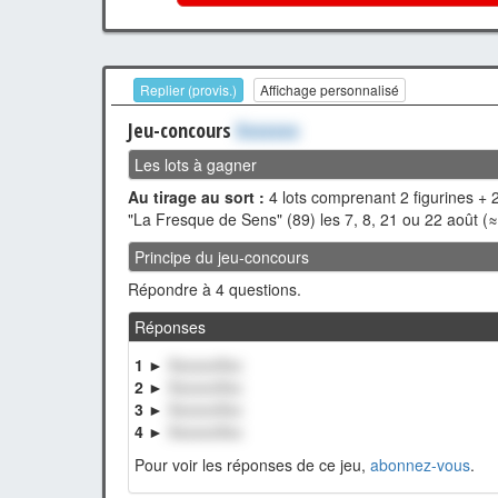
Replier (provis.)
Affichage personnalisé
Jeu-concours
Xxxxxxx
Les lots à gagner
Au tirage au sort :
4 lots comprenant 2 figurines + 2
"La Fresque de Sens" (89) les 7, 8, 21 ou 22 août (
Principe du jeu-concours
Répondre à 4 questions.
Réponses
1 ►
XxxxxxXxx
2 ►
XxxxxxXxx
3 ►
XxxxxxXxx
4 ►
XxxxxxXxx
Pour voir les réponses de ce jeu,
abonnez-vous
.