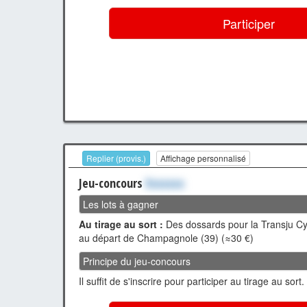
Participer
Replier (provis.)
Affichage personnalisé
Jeu-concours
Xxxxxxx
Les lots à gagner
Au tirage au sort :
Des dossards pour la Transju Cyc
au départ de Champagnole (39) (≈30 €)
Principe du jeu-concours
Il suffit de s'inscrire pour participer au tirage au sort.