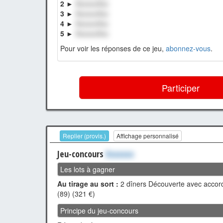
2 ►
XxxxxxXxx
3 ►
XxxxxxXxx
4 ►
XxxxxxXxx
5 ►
XxxxxxXxx
Pour voir les réponses de ce jeu,
abonnez-vous
.
Participer
Replier (provis.)
Affichage personnalisé
Jeu-concours
Xxxxxxx
Les lots à gagner
Au tirage au sort :
2 dîners Découverte avec accord
(89) (321 €)
Principe du jeu-concours