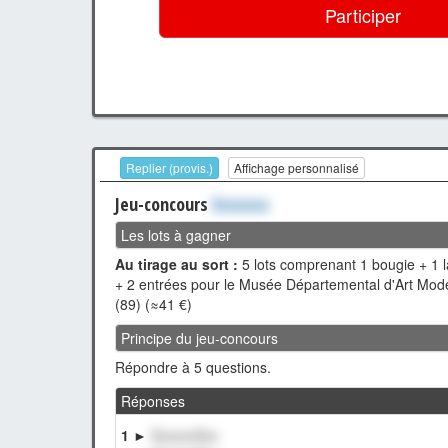
Participer
Replier (provis.)
Affichage personnalisé
Jeu-concours
Xxxxxxx
Les lots à gagner
Au tirage au sort :
5 lots comprenant 1 bougie + 1 
+ 2 entrées pour le Musée Départemental d'Art Mod
(89) (≈41 €)
Principe du jeu-concours
Répondre à 5 questions.
Réponses
1 ►
XxxxxxXxx