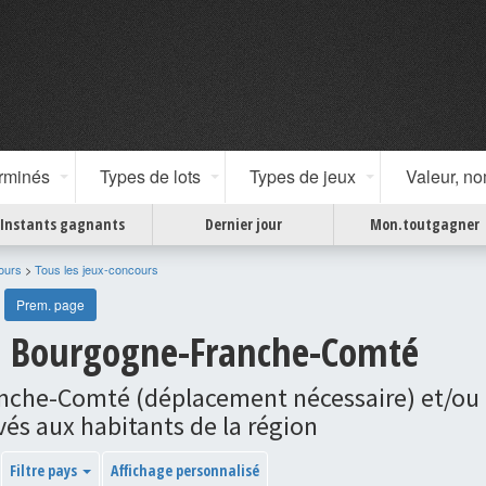
erminés
Types de lots
Types de jeux
Valeur, n
Instants gagnants
Dernier jour
Mon.toutgagner
ours
>
Tous les jeux-concours
Prem. page
n Bourgogne-Franche-Comté
anche-Comté (déplacement nécessaire) et/ou
vés aux habitants de la région
Filtre pays
Affichage personnalisé