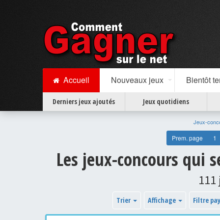
Accueil
Nouveaux jeux
Bientôt t
Derniers jeux ajoutés
Jeux quotidiens
Jeux-conc
Prem. page
1
Les jeux-concours qui 
111 
Trier
Affichage
Filtre pa