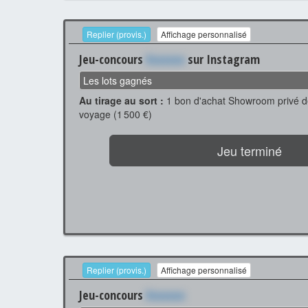
Replier (provis.)
Affichage personnalisé
Jeu-concours
Xxxxxxx
sur Instagram
Les lots gagnés
Au tirage au sort :
1 bon d'achat Showroom privé d
voyage (1 500 €)
Jeu terminé
Replier (provis.)
Affichage personnalisé
Jeu-concours
Xxxxxxx