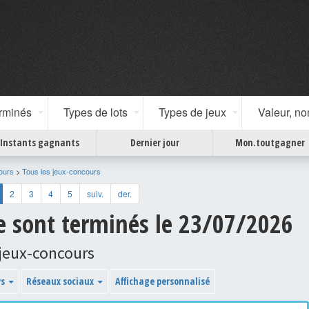
erminés
Types de lots
Types de jeux
Valeur, n
Instants gagnants
Dernier jour
Mon.toutgagner
ours
>
Tous les jeux-concours
2
3
4
5
suiv.
der.
se sont terminés le 23/07/2026
jeux-concours
ys
Réseaux sociaux
Affichage personnalisé