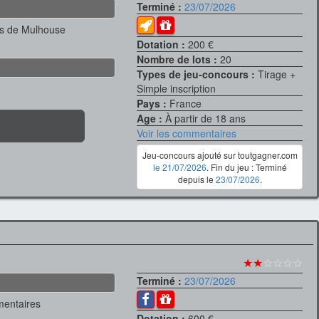
Terminé :
23/07/2026
is de Mulhouse
Dotation :
200 €
Nombre de lots :
20
Types de jeu-concours :
Tirage +
Simple inscription
Pays :
France
Age :
À partir de 18 ans
Voir les commentaires
Jeu-concours ajouté sur toutgagner.com
le 21/07/2026
. Fin du jeu : Terminé
depuis le
23/07/2026
.
★★
☆☆☆☆
Terminé :
23/07/2026
mentaires
Dotation :
600 €