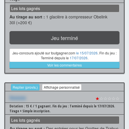
Les lots gagnés
Au tirage au sort :
1 glacière à compresseur Obelink
30l (≈200 €)
Jeu terminé
Jeu-concours ajouté sur toutgagner.com
le 15/07/2026
. Fin du jeu :
Terminé depuis le
17/07/2026
.
Voir les commentaires
Replier (provis.)
Affichage personnalisé
Xxxxxxx
★
☆☆☆☆☆
Dotation : 15 € / 1 gagnant.
Fin du jeu : Terminé depuis le 17/07/2026.
Tirage + Simple inscription.
Les lots gagnés
Au tirage au sort :
Des entrées pour les Grottes de Trabuc