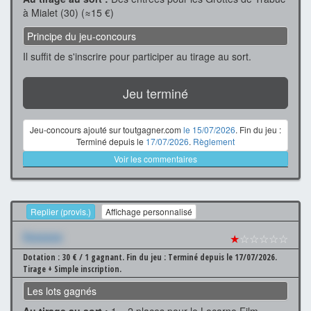
à Mialet (30) (≈15 €)
Principe du jeu-concours
Il suffit de s'inscrire pour participer au tirage au sort.
Jeu terminé
Jeu-concours ajouté sur toutgagner.com
le 15/07/2026
. Fin du jeu :
Terminé depuis le
17/07/2026
.
Règlement
Voir les commentaires
Replier (provis.)
Affichage personnalisé
Xxxxxxx
★
☆☆☆☆☆
Dotation : 30 € / 1 gagnant.
Fin du jeu : Terminé depuis le 17/07/2026.
Tirage + Simple inscription.
Les lots gagnés
Au tirage au sort :
1 × 2 places pour le Locarno Film