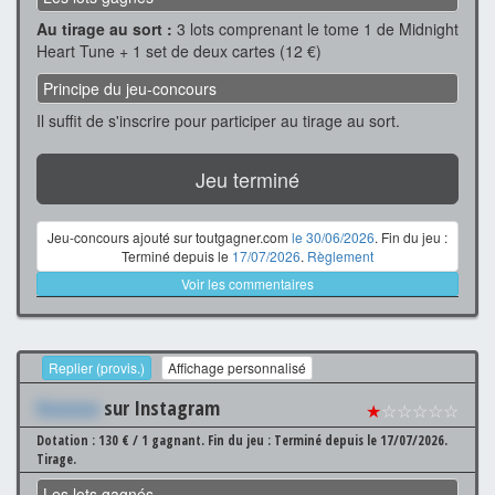
Au tirage au sort :
3 lots comprenant le tome 1 de Midnight
Heart Tune + 1 set de deux cartes (12 €)
Principe du jeu-concours
Il suffit de s'inscrire pour participer au tirage au sort.
Jeu terminé
Jeu-concours ajouté sur toutgagner.com
le 30/06/2026
. Fin du jeu :
Terminé depuis le
17/07/2026
.
Règlement
Voir les commentaires
Replier (provis.)
Affichage personnalisé
Xxxxxxx
sur Instagram
★
☆☆☆☆☆
Dotation : 130 € / 1 gagnant.
Fin du jeu : Terminé depuis le 17/07/2026.
Tirage.
Les lots gagnés