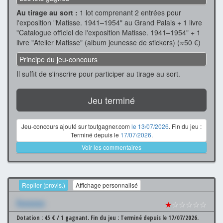
Au tirage au sort :
1 lot comprenant 2 entrées pour
l'exposition "Matisse. 1941–1954" au Grand Palais + 1 livre
"Catalogue officiel de l'exposition Matisse. 1941–1954" + 1
livre "Atelier Matisse" (album jeunesse de stickers) (≈50 €)
Principe du jeu-concours
Il suffit de s'inscrire pour participer au tirage au sort.
Jeu terminé
Jeu-concours ajouté sur toutgagner.com
le 13/07/2026
. Fin du jeu :
Terminé depuis le
17/07/2026
.
Voir les commentaires
Replier (provis.)
Affichage personnalisé
Xxxxxxx
★
☆☆☆☆☆
Dotation : 45 € / 1 gagnant.
Fin du jeu : Terminé depuis le 17/07/2026.