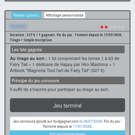
Replier (provis.)
Affichage personnalisé
Xxxxxxx
★★
☆☆☆☆
Dotation : 527 € / 1 gagnant.
Fin du jeu : Terminé depuis le 17/07/2026.
Tirage + Simple inscription.
Les lots gagnés
Au tirage au sort :
1 lot comprenant les tomes 1 à 63 de
Fairy Tail + 1 dédicace de Happy par Hiro Mashima + 1
Artbook "Magnoria Tout l'art de Fairy Tail" (527 €)
Principe du jeu-concours
Il suffit de s'inscrire pour participer au tirage au sort.
Jeu terminé
Jeu-concours ajouté sur toutgagner.com
le 06/07/2026
. Fin du jeu :
Terminé depuis le
17/07/2026
.
Voir les commentaires