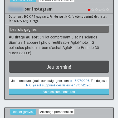
Xxxxxxx
sur Instagram
★
☆☆☆☆☆
Dotation : 200 € / 1 gagnant.
Fin du jeu : N.C. (a été supprimé des listes
le 17/07/2026).
Tirage.
Les lots gagnés
Au tirage au sort :
1 lot comprenant 5 soins solaires
Biarritz+ 1 appareil photo réutilisable AgfaPhoto + 2
pellicules photo + 1 bon d'achat AgfaPhoto Print de 30
euros (200 €)
Jeu terminé
Jeu-concours ajouté sur toutgagner.com
le 15/07/2026
. Fin du jeu :
N.C. (a été supprimé des listes le 17/07/2026)
.
Voir les commentaires
Replier (provis.)
Affichage personnalisé