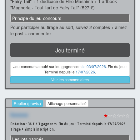
"Fairy Tail" + 1 dédicace de Hiro Mashima + 1 artbook
"Magnoria - Tout l'art de Fairy Tail" (527 €)
Principe du jeu-concours
Pour participer au tirage au sort, suivez 2 comptes + aimez
le post + commentez.
Jeu terminé
Jeu-concours ajouté sur toutgagner.com
le 03/07/2026
. Fin du jeu :
Terminé depuis le
17/07/2026
.
Voir les commentaires
Replier (provis.)
Affichage personnalisé
Xxxxxxx
★
☆☆☆☆☆
Dotation : 36 € / 3 gagnants.
Fin du jeu : Terminé depuis le 17/07/2026.
Tirage + Simple inscription.
Les lots gagnés