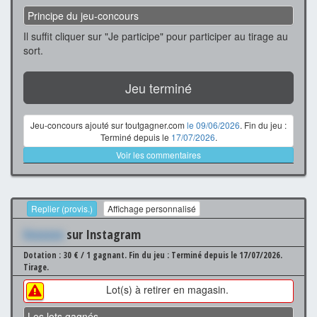
Principe du jeu-concours
Il suffit cliquer sur "Je participe" pour participer au tirage au
sort.
Jeu terminé
Jeu-concours ajouté sur toutgagner.com
le 09/06/2026
. Fin du jeu :
Terminé depuis le
17/07/2026
.
Voir les commentaires
Replier (provis.)
Affichage personnalisé
Xxxxxxx
sur Instagram
Dotation : 30 € / 1 gagnant.
Fin du jeu : Terminé depuis le 17/07/2026.
Tirage.
Lot(s) à retirer en magasin.
Les lots gagnés