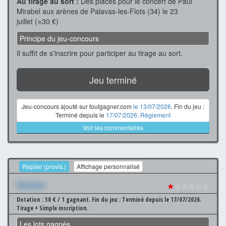
Au tirage au sort :
Des places pour le concert de Paul
Mirabel aux arènes de Palavas-les-Flots (34) le 23
juillet (≈30 €)
Principe du jeu-concours
Il suffit de s'inscrire pour participer au tirage au sort.
Jeu terminé
Jeu-concours ajouté sur toutgagner.com
le 13/07/2026
. Fin du jeu :
Terminé depuis le
17/07/2026
.
Règlement
Voir les commentaires
Replier (provis.)
Affichage personnalisé
Xxxxxxx
★
☆☆☆☆☆
Dotation : 50 € / 1 gagnant.
Fin du jeu : Terminé depuis le 17/07/2026.
Tirage + Simple inscription.
Les lots gagnés