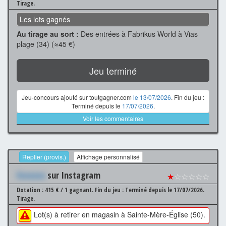
Tirage.
Les lots gagnés
Au tirage au sort :
Des entrées à Fabrikus World à Vias
plage (34) (≈45 €)
Jeu terminé
Jeu-concours ajouté sur toutgagner.com
le 13/07/2026
. Fin du jeu :
Terminé depuis le
17/07/2026
.
Voir les commentaires
Replier (provis.)
Affichage personnalisé
Xxxxxxx
sur Instagram
★
☆☆☆☆☆
Dotation : 415 € / 1 gagnant.
Fin du jeu : Terminé depuis le 17/07/2026.
Tirage.
Lot(s) à retirer en magasin à Sainte-Mère-Église (50).