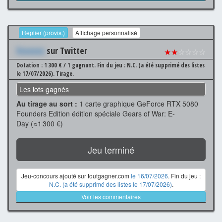
Replier (provis.)
Affichage personnalisé
Xxxxxxx
sur Twitter
★★
☆☆☆☆
Dotation : 1 300 € / 1 gagnant.
Fin du jeu : N.C. (a été supprimé des listes
le 17/07/2026).
Tirage.
Les lots gagnés
Au tirage au sort :
1 carte graphique GeForce RTX 5080
Founders Edition édition spéciale Gears of War: E-
Day (≈1 300 €)
Jeu terminé
Jeu-concours ajouté sur toutgagner.com
le 16/07/2026
. Fin du jeu :
N.C. (a été supprimé des listes le 17/07/2026)
.
Voir les commentaires