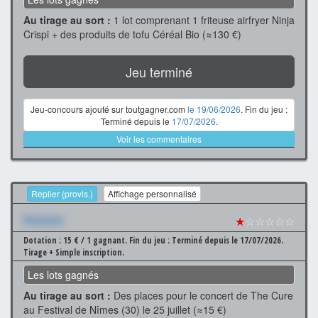
Au tirage au sort :
1 lot comprenant 1 friteuse airfryer Ninja
Crispi + des produits de tofu Céréal Bio (≈130 €)
Jeu terminé
Jeu-concours ajouté sur toutgagner.com
le 19/06/2026
. Fin du jeu :
Terminé depuis le
17/07/2026
.
Voir les commentaires
Replier (provis.)
Affichage personnalisé
Xxxxxxx
★
☆☆☆☆☆
Dotation : 15 € / 1 gagnant.
Fin du jeu : Terminé depuis le 17/07/2026.
Tirage + Simple inscription.
Les lots gagnés
Au tirage au sort :
Des places pour le concert de The Cure
au Festival de Nîmes (30) le 25 juillet (≈15 €)