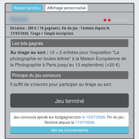
Replier (provis.)
Affichage personnalisé
Xxxxxxx
★★
☆☆☆☆
Dotation : 200 € / 10 gagnants.
Fin du jeu : Terminé depuis le
17/07/2026.
Tirage + Simple inscription.
Les lots gagnés
Au tirage au sort :
10 × 2 entrées pour l'exposition "La
photographie en toutes lettres" à la Maison Européenne de
la Photographie à Paris jusqu'au 13 septembre) (≈20 €)
Principe du jeu-concours
Il suffit de s'inscrire pour participer au tirage au sort.
Jeu terminé
Jeu-concours ajouté sur toutgagner.com
le 10/07/2026
. Fin du jeu :
Terminé depuis le
17/07/2026
.
Voir les commentaires