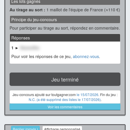
Les lots gagnés
Au tirage au sort :
1 maillot de l'équipe de France (≈110 €)
Principe du jeu-concours
Pour participer au tirage au sort, répondez en commentaire.
Réponses
1 ►
XxxxxxXxx
Pour voir les réponses de ce jeu,
abonnez-vous
.
Jeu terminé
Jeu-concours ajouté sur toutgagner.com
le 15/07/2026
. Fin du jeu :
N.C. (a été supprimé des listes le 17/07/2026)
.
Voir les commentaires
Replier (provis.)
Affichage personnalisé