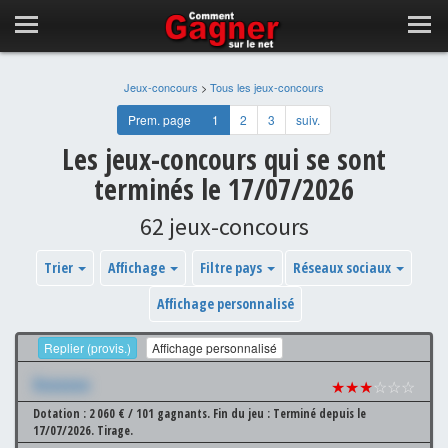
Jeux-concours
>
Tous les jeux-concours
Prem. page
1
2
3
suiv.
Les jeux-concours qui se sont
terminés le 17/07/2026
62 jeux-concours
Trier
Affichage
Filtre pays
Réseaux sociaux
Affichage personnalisé
Replier (provis.)
Affichage personnalisé
Xxxxxxx
★★★
☆☆☆
Dotation : 2 060 € / 101 gagnants.
Fin du jeu : Terminé depuis le
17/07/2026.
Tirage.