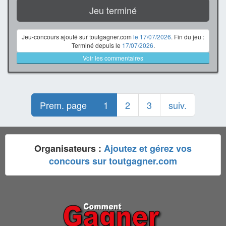
Jeu terminé
Jeu-concours ajouté sur toutgagner.com
le 17/07/2026
. Fin du jeu :
Terminé depuis le
17/07/2026
.
Voir les commentaires
Prem. page
1
2
3
suiv.
Organisateurs :
Ajoutez et gérez vos
concours sur toutgagner.com