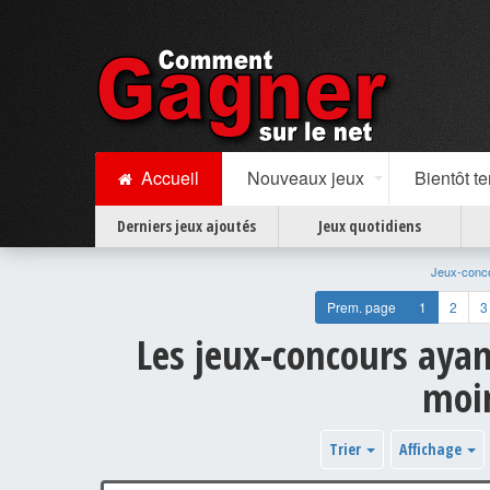
Accueil
Nouveaux jeux
Bientôt t
Derniers jeux ajoutés
Jeux quotidiens
Jeux-conc
Prem. page
1
2
3
Les jeux-concours ayan
moin
Trier
Affichage