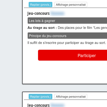
Replier (provis.)
Affichage personnalisé
Jeu-concours
Xxxxxxx
Les lots à gagner
Au tirage au sort :
Des places pour le film "Les ge
Principe du jeu-concours
Il suffit de s'inscrire pour participer au tirage au sort.
Participer
Replier (provis.)
Affichage personnalisé
Jeu-concours
Xxxxxxx