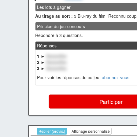
Les lots à gagner
Au tirage au sort :
3 Blu-ray du film "Reconnu coup
Principe du jeu-concours
Répondre à 3 questions.
Réponses
1 ►
XxxxxxXxx
2 ►
XxxxxxXxx
3 ►
XxxxxxXxx
Pour voir les réponses de ce jeu,
abonnez-vous
.
Participer
Replier (provis.)
Affichage personnalisé