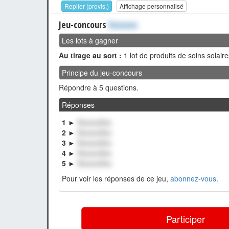
Replier (provis.)
Affichage personnalisé
Jeu-concours
Xxxxxxx
Les lots à gagner
Au tirage au sort :
1 lot de produits de soins solair
Principe du jeu-concours
Répondre à 5 questions.
Réponses
1 ►
XxxxxxXxx
2 ►
XxxxxxXxx
3 ►
XxxxxxXxx
4 ►
XxxxxxXxx
5 ►
XxxxxxXxx
Pour voir les réponses de ce jeu,
abonnez-vous
.
Participer