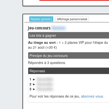
Replier (provis.)
Affichage personnalisé
Jeu-concours
Xxxxxxx
Les lots à gagner
Au tirage au sort :
1 × 2 places VIP pour l'étape du
au 21 août (≈30 €)
Principe du jeu-concours
Répondre à 3 questions.
Réponses
1 ►
XxxxxxXxx
2 ►
XxxxxxXxx
3 ►
XxxxxxXxx
Pour voir les réponses de ce jeu,
abonnez-vous
.