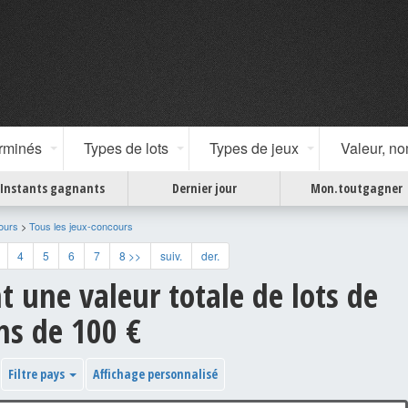
erminés
Types de lots
Types de jeux
Valeur, n
Instants gagnants
Dernier jour
Mon.toutgagner
ours
>
Tous les jeux-concours
4
5
6
7
8 >>
suiv.
der.
t une valeur totale de lots de
s de 100 €
Filtre pays
Affichage personnalisé