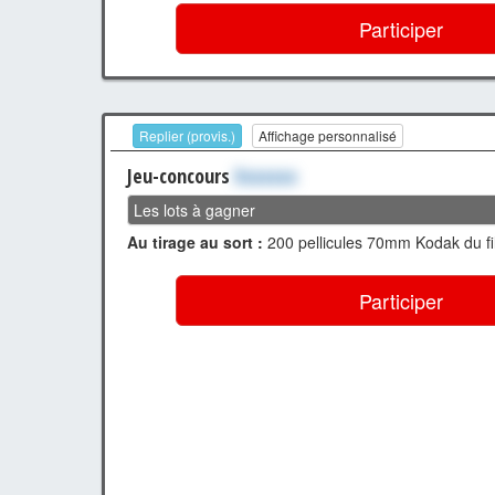
Participer
Replier (provis.)
Affichage personnalisé
Jeu-concours
Xxxxxxx
Les lots à gagner
Au tirage au sort :
200 pellicules 70mm Kodak du f
Participer