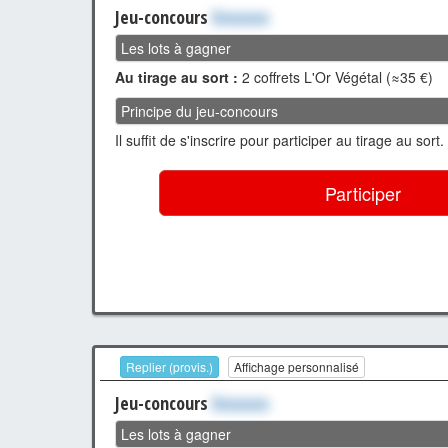
Jeu-concours
Xxxxxxx
Les lots à gagner
Au tirage au sort :
2 coffrets L'Or Végétal (≈35 €)
Principe du jeu-concours
Il suffit de s'inscrire pour participer au tirage au sort.
Participer
Replier (provis.)
Affichage personnalisé
Jeu-concours
Xxxxxxx
Les lots à gagner