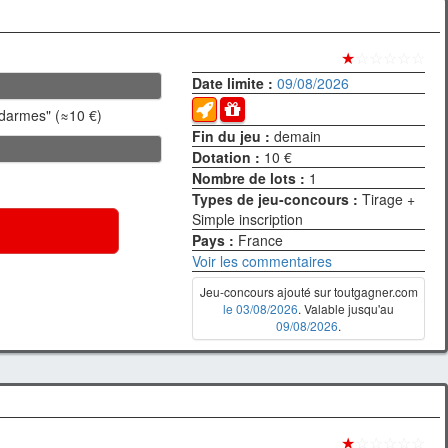
★
☆☆☆☆☆
Date limite :
09/08/2026
ndarmes" (≈10 €)
Fin du jeu :
demain
Dotation :
10 €
Nombre de lots :
1
Types de jeu-concours :
Tirage +
Simple inscription
Pays :
France
Voir les commentaires
Jeu-concours ajouté sur toutgagner.com
le 03/08/2026
. Valable jusqu'au
09/08/2026
.
★
☆☆☆☆☆