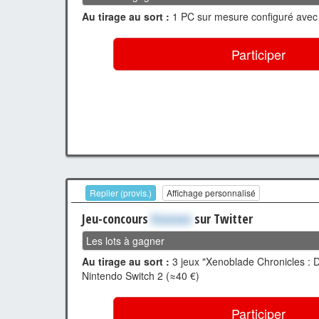
Au tirage au sort :
1 PC sur mesure configuré avec 
Participer
Replier (provis.)
Affichage personnalisé
Jeu-concours
Xxxxxxx
sur Twitter
Les lots à gagner
Au tirage au sort :
3 jeux "Xenoblade Chronicles : De
Nintendo Switch 2 (≈40 €)
Participer