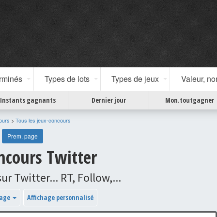
erminés
Types de lots
Types de jeux
Valeur, n
Instants gagnants
Dernier jour
Mon.toutgagner
ours
>
Tous les jeux-concours
Prem. page
ncours Twitter
r Twitter... RT, Follow,...
hage
Affichage personnalisé