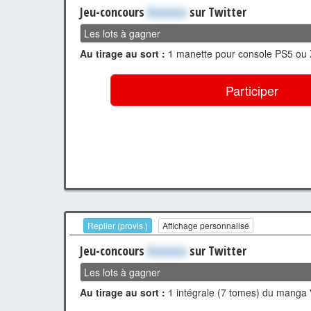
Jeu-concours
Xxxxxxx
sur Twitter
Les lots à gagner
Au tirage au sort :
1 manette pour console PS5 ou 
Participer
Replier (provis.)
Affichage personnalisé
Jeu-concours
Xxxxxxx
sur Twitter
Les lots à gagner
Au tirage au sort :
1 intégrale (7 tomes) du manga 