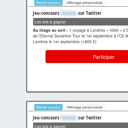
Replier (provis.)
Affichage personnalisé
Jeu-concours
Xxxxxxx
sur Twitter
Les lots à gagner
Au tirage au sort :
1 voyage à Londres + hôtel + 2 bi
de l’Eternal Sunshine Tour le 1er septembre à l’O2 
Londres le 1er septembre (≈800 €)
Participer
Replier (provis.)
Affichage personnalisé
Jeu-concours
Xxxxxxx
sur Twitter
Les lots à gagner