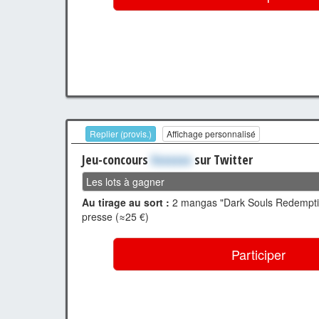
Replier (provis.)
Affichage personnalisé
Jeu-concours
Xxxxxxx
sur Twitter
Les lots à gagner
Au tirage au sort :
2 mangas "Dark Souls Redemptio
presse (≈25 €)
Participer