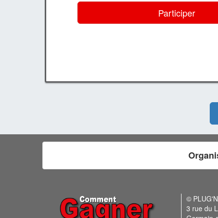
Participer
Organi
© PLUG'
3 rue du L