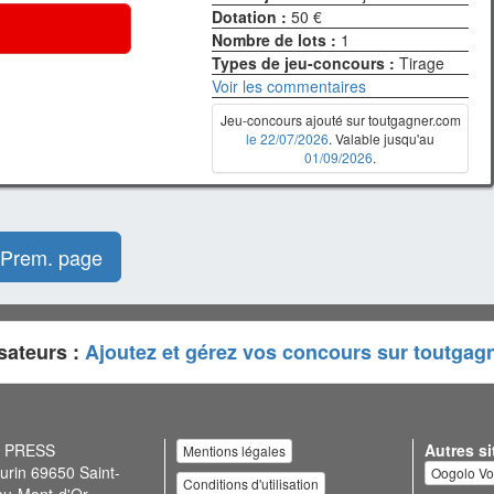
Dotation :
50 €
Nombre de lots :
1
Types de jeu-concours :
Tirage
Voir les commentaires
Jeu-concours ajouté sur toutgagner.com
le 22/07/2026
. Valable jusqu'au
01/09/2026
.
Prem. page
sateurs :
Ajoutez et gérez vos concours sur toutgag
N PRESS
Autres si
Mentions légales
urin 69650 Saint-
Oogolo V
Conditions d'utilisation