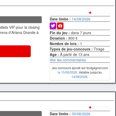
★
☆☆☆☆☆
Date limite :
14/08/2026
llets VIP pour la closing
Arena d'Ariana Grande à
Fin du jeu :
dans 7 jours
Dotation :
800 €
Nombre de lots :
1
Types de jeu-concours :
Tirage
Age :
À partir de 13 ans
Voir les commentaires
Jeu-concours ajouté sur toutgagner.com
le 15/06/2026
. Valable jusqu'au
14/08/2026
.
★
☆☆☆☆☆
Date limite :
30/08/2026