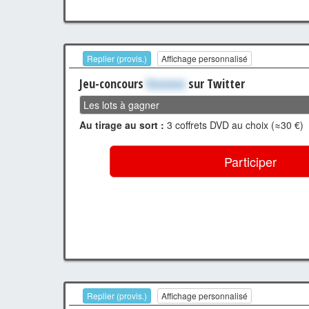
Replier (provis.)
Affichage personnalisé
Jeu-concours
Xxxxxxx
sur Twitter
Les lots à gagner
Au tirage au sort :
3 coffrets DVD au choix (≈30 €)
Participer
Replier (provis.)
Affichage personnalisé