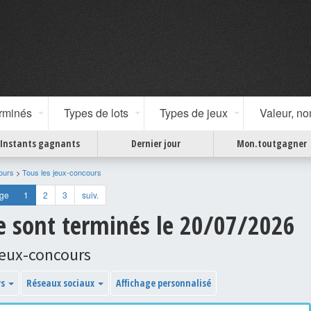
erminés
Types de lots
Types de jeux
Valeur, n
Instants gagnants
Dernier jour
Mon.toutgagner
ours
>
Tous les jeux-concours
age
1
2
3
suiv.
se sont terminés le 20/07/2026
jeux-concours
ys
Réseaux sociaux
Affichage personnalisé