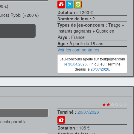
00 €)
Dotation :
1 200 €
uros) Ryobi (≈200 €)
Nombre de lots :
2
Types de jeu-concours :
Tirage +
Instants gagnants + Quotidien
Pays :
France
Age :
À partir de 18 ans
Voir les commentaires
Jeu-concours ajouté sur toutgagner.com
le 30/04/2026
. Fin du jeu : Terminé
depuis le
20/07/2026
.
★★
☆☆☆☆
Terminé :
20/07/2026
choix parmi la
Dotation :
105 €
Nombre de lots :
3