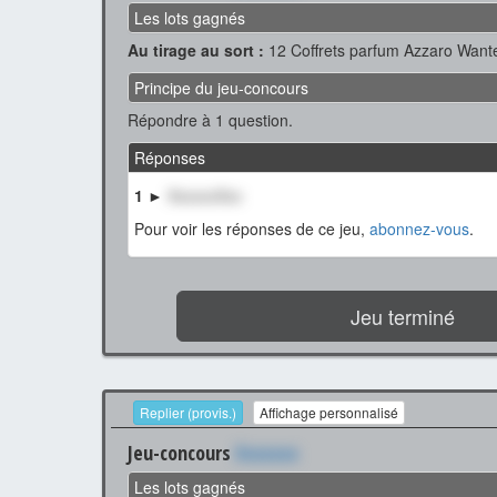
Les lots gagnés
Au tirage au sort :
12 Coffrets parfum Azzaro Want
Principe du jeu-concours
Répondre à 1 question.
Réponses
1 ►
XxxxxxXxx
Pour voir les réponses de ce jeu,
abonnez-vous
.
Jeu terminé
Replier (provis.)
Affichage personnalisé
Jeu-concours
Xxxxxxx
Les lots gagnés