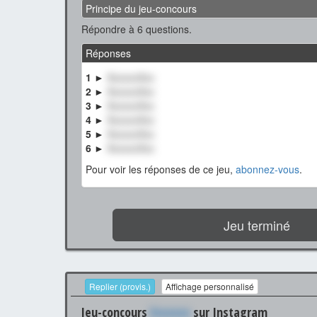
Principe du jeu-concours
Répondre à 6 questions.
Réponses
1 ►
XxxxxxXxx
2 ►
XxxxxxXxx
3 ►
XxxxxxXxx
4 ►
XxxxxxXxx
5 ►
XxxxxxXxx
6 ►
XxxxxxXxx
Pour voir les réponses de ce jeu,
abonnez-vous
.
Jeu terminé
Replier (provis.)
Affichage personnalisé
Jeu-concours
Xxxxxxx
sur Instagram