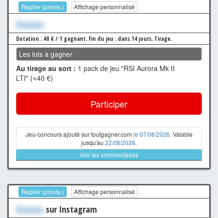
Replier (provis.)
Affichage personnalisé
Xxxxxxx
Dotation : 40 € / 1 gagnant.
Fin du jeu : dans 14 jours.
Tirage.
Les lots à gagner
Au tirage au sort :
1 pack de jeu "RSI Aurora Mk II
LTI" (≈40 €)
Participer
Jeu-concours ajouté sur toutgagner.com
le 07/08/2026
. Valable
jusqu'au
22/08/2026
.
Voir les commentaires
Replier (provis.)
Affichage personnalisé
Xxxxxxx
sur Instagram