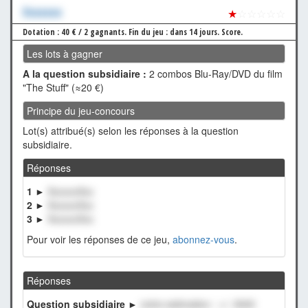
Xxxxxxx
★
☆☆☆☆☆
Dotation : 40 € / 2 gagnants.
Fin du jeu : dans 14 jours.
Score.
Les lots à gagner
A la question subsidiaire :
2 combos Blu-Ray/DVD du film
"The Stuff" (≈20 €)
Principe du jeu-concours
Lot(s) attribué(s) selon les réponses à la question
subsidiaire.
Réponses
1 ►
XxxxxxXxx
2 ►
XxxxxxXxx
3 ►
XxxxxxXxx
Pour voir les réponses de ce jeu,
abonnez-vous
.
Réponses
Question subsidiaire ►
notre estimation : +/- 3000