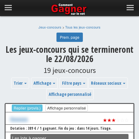
Jeux-concours
>
Tous les jeux-concours
Prem. page
Les jeux-concours qui se termineront
le 22/08/2026
19 jeux-concours
Trier
Affichage
Filtre pays
Réseaux sociaux
Affichage personnalisé
Replier (provis.)
Affichage personnalisé
Xxxxxxx
★★★
☆☆☆
Dotation : 389 € / 1 gagnant.
Fin du jeu : dans 14 jours.
Tirage.
Les lots à gagner