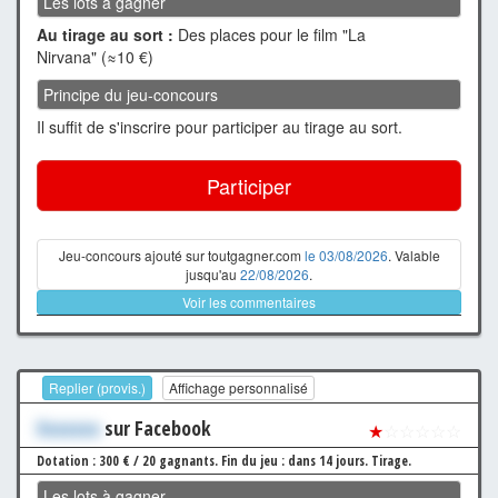
Les lots à gagner
Au tirage au sort :
Des places pour le film "La
Nirvana" (≈10 €)
Principe du jeu-concours
Il suffit de s'inscrire pour participer au tirage au sort.
Participer
Jeu-concours ajouté sur toutgagner.com
le 03/08/2026
. Valable
jusqu'au
22/08/2026
.
Voir les commentaires
Replier (provis.)
Affichage personnalisé
Xxxxxxx
sur Facebook
★
☆☆☆☆☆
Dotation : 300 € / 20 gagnants.
Fin du jeu : dans 14 jours.
Tirage.
Les lots à gagner