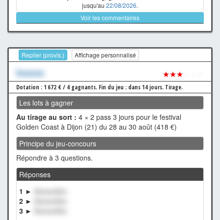
jusqu'au
22/08/2026
.
Voir les commentaires
Replier (provis.)
Affichage personnalisé
Xxxxxxx
★★★
☆☆☆
Dotation : 1 672 € / 4 gagnants.
Fin du jeu : dans 14 jours.
Tirage.
Les lots à gagner
Au tirage au sort :
4 × 2 pass 3 jours pour le festival
Golden Coast à Dijon (21) du 28 au 30 août (418 €)
Principe du jeu-concours
Répondre à 3 questions.
Réponses
1 ►
XxxxxxXxx
2 ►
XxxxxxXxx
3 ►
XxxxxxXxx