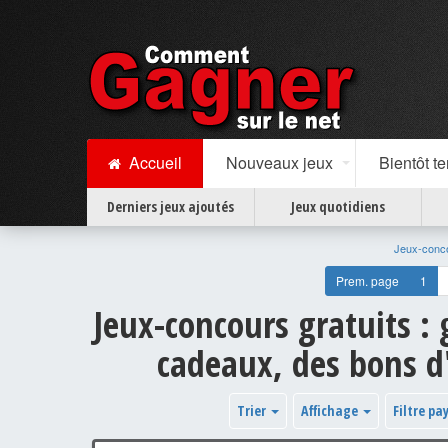
Accueil
Nouveaux jeux
Bientôt t
Derniers jeux ajoutés
Jeux quotidiens
Jeux-conc
Prem. page
1
Jeux-concours gratuits :
cadeaux, des bons d
Trier
Affichage
Filtre pa