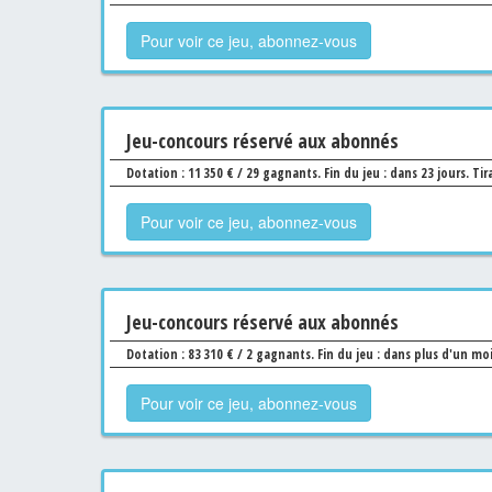
Pour voir ce jeu, abonnez-vous
Jeu
-concours
réservé aux abonnés
Dotation : 11 350 € / 29 gagnants.
Fin du jeu : dans 23 jours.
Tir
Pour voir ce jeu, abonnez-vous
Jeu
-concours
réservé aux abonnés
Dotation : 83 310 € / 2 gagnants.
Fin du jeu : dans plus d'un mo
Pour voir ce jeu, abonnez-vous