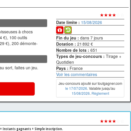
★★★★
☆☆
Date limite :
15/08/2026
visseuses à chocs
4 €), 100 outils
Fin du jeu :
dans 7 jours
 (29 €), 200 démonte-
Dotation :
21 892 €
Nombre de lots :
651
Types de jeu-concours :
Tirage +
Quotidien
au sort, faites un jeu.
Pays :
France
Voir les commentaires
Jeu-concours ajouté sur toutgagner.com
le 17/07/2026
. Valable jusqu'au
15/08/2026
.
Règlement
★★★★
☆☆
 + Instants gagnants + Simple inscription.