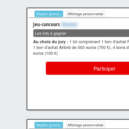
Replier (provis.)
Affichage personnalisé
Jeu-concours
Xxxxxxx
Les lots à gagner
Au choix du jury :
1 lot comprenant 1 bon d'achat 
1 bon d'achat Airbnb de 500 euros (700 €), 4 bons 
euros (100 €)
Participer
Replier (provis.)
Affichage personnalisé