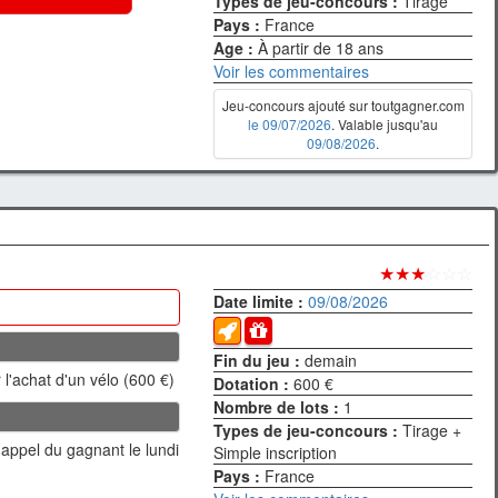
Types de jeu-concours :
Tirage
Pays :
France
Age :
À partir de 18 ans
Voir les commentaires
Jeu-concours ajouté sur toutgagner.com
le 09/07/2026
. Valable jusqu'au
09/08/2026
.
★★★
☆☆☆
Date limite :
09/08/2026
Fin du jeu :
demain
l'achat d'un vélo (600 €)
Dotation :
600 €
Nombre de lots :
1
Types de jeu-concours :
Tirage +
t (appel du gagnant le lundi
Simple inscription
Pays :
France