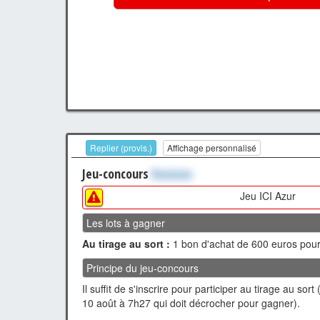
Replier (provis.)
Affichage personnalisé
Jeu-concours
Xxxxxxx
Jeu ICI Azur
Les lots à gagner
Au tirage au sort :
1 bon d'achat de 600 euros pour 
Principe du jeu-concours
Il suffit de s'inscrire pour participer au tirage au sor
10 août à 7h27 qui doit décrocher pour gagner).