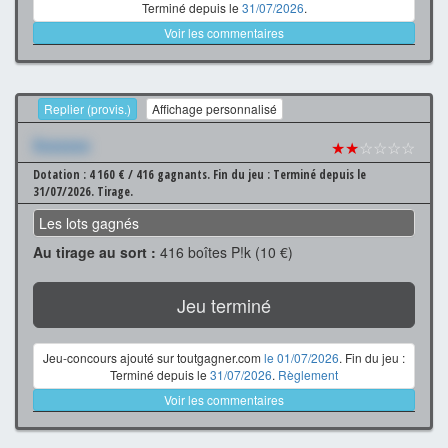
Terminé depuis le
31/07/2026
.
Voir les commentaires
Replier (provis.)
Affichage personnalisé
Xxxxxxx
★★
☆☆☆☆
Dotation : 4 160 € / 416 gagnants.
Fin du jeu : Terminé depuis le
31/07/2026.
Tirage.
Les lots gagnés
Au tirage au sort :
416 boîtes P!k (10 €)
Jeu terminé
Jeu-concours ajouté sur toutgagner.com
le 01/07/2026
. Fin du jeu :
Terminé depuis le
31/07/2026
.
Règlement
Voir les commentaires