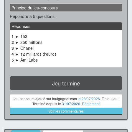
Principe du jeu-concours
Répondre à 5 questions.
Réponses
1 ►
153
2 ►
250 millions
3 ►
Chanel
4 ►
12 milliards d'euros
5 ►
Ami Labs
Jeu terminé
Jeu-concours ajouté sur toutgagner.com
le 28/07/2026
. Fin du jeu :
Terminé depuis le
31/07/2026
.
Règlement
Voir les commentaires