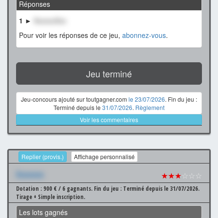
Réponses
1 ►
XxxxxxXxx
Pour voir les réponses de ce jeu,
abonnez-vous
.
Jeu terminé
Jeu-concours ajouté sur toutgagner.com
le 23/07/2026
. Fin du jeu :
Terminé depuis le
31/07/2026
.
Règlement
Voir les commentaires
Replier (provis.)
Affichage personnalisé
Xxxxxxx
★★★
☆☆☆
Dotation : 900 € / 6 gagnants.
Fin du jeu : Terminé depuis le 31/07/2026.
Tirage + Simple inscription.
Les lots gagnés