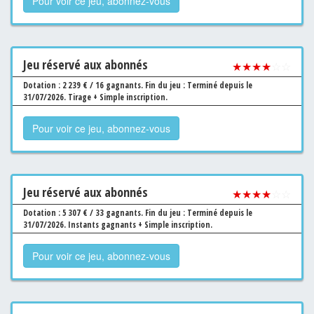
Pour voir ce jeu, abonnez-vous
Jeu
réservé aux abonnés
★★★★
☆☆
Dotation : 2 239 € / 16 gagnants.
Fin du jeu : Terminé depuis le
31/07/2026.
Tirage + Simple inscription.
Pour voir ce jeu, abonnez-vous
Jeu
réservé aux abonnés
★★★★
☆☆
Dotation : 5 307 € / 33 gagnants.
Fin du jeu : Terminé depuis le
31/07/2026.
Instants gagnants + Simple inscription.
Pour voir ce jeu, abonnez-vous