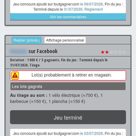
Jeu-concours ajouté sur toutgagner.com
le 09/07/2026
. Fin du jeu :
Terminé depuis le
31/07/2026
.
Règlement
Voir les commentaires
Replier (provis.)
Affichage personnalisé
Xxxxxxx
sur Facebook
★★
☆☆☆☆
Dotation : 1 000 € / 3 gagnants.
Fin du jeu : Terminé depuis le
31/07/2026.
Tirage.
Lot(s) probablement à retirer en magasin.
Les lots gagnés
Au tirage au sort :
1 vélo électrique (≈700 €), 1
barbecue (≈150 €), 1 plancha (≈150 €)
Jeu terminé
Jeu-concours ajouté sur toutgagner.com
le 03/07/2026
. Fin du jeu :