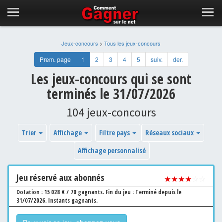
Jeux-concours
>
Tous les jeux-concours
Prem. page
1
2
3
4
5
suiv.
der.
Les jeux-concours qui se sont
terminés le 31/07/2026
104 jeux-concours
Trier
Affichage
Filtre pays
Réseaux sociaux
Affichage personnalisé
Jeu
réservé aux abonnés
★★★★
☆☆
Dotation : 15 028 € / 70 gagnants.
Fin du jeu : Terminé depuis le
31/07/2026.
Instants gagnants.