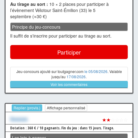
Au tirage au sort :
10 × 2 places pour participer à
l’évènement Vélotour Saint-Émilion (33) le 5
septembre (≈30 €)
Principe du jeu-concours
Il suffit de s'inscrire pour participer au tirage au sort.
Participer
Jeu-concours ajouté sur toutgagner.com
le 05/08/2026
. Valable
jusqu'au
17/08/2026
.
Voir les commentaires
Replier (provis.)
Affichage personnalisé
Xxxxxxx
★★
☆☆☆☆
Dotation : 360 € / 10 gagnants.
Fin du jeu : dans 15 jours.
Tirage.
Les lots à gagner