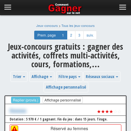
Jeux-concours
>
Tous les jeux-concours
Prem. page
1
2
3
suiv.
Jeux-concours gratuits : gagner des
activités, coffrets multi-activités,
cours, formations,...
Trier
Affichage
Filtre pays
Réseaux sociaux
Affichage personnalisé
Replier (provis.)
Affichage personnalisé
Xxxxxxx
★★★★
☆☆
Dotation : 5 970 € / 1 gagnant.
Fin du jeu : dans 15 jours.
Tirage.
Réservé au femmes