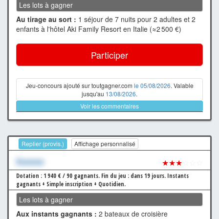
Les lots à gagner
Au tirage au sort :
1 séjour de 7 nuits pour 2 adultes et 2
enfants à l'hôtel Aki Family Resort en Italie (≈2 500 €)
Participer
Jeu-concours ajouté sur toutgagner.com
le 05/08/2026
. Valable
jusqu'au
13/08/2026
.
Voir les commentaires
Replier (provis.)
Affichage personnalisé
Xxxxxxx
★★★
☆☆☆
Dotation : 1 940 € / 90 gagnants.
Fin du jeu : dans 19 jours.
Instants
gagnants + Simple inscription + Quotidien.
Les lots à gagner
Aux instants gagnants :
2 bateaux de croisière