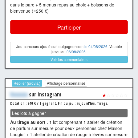
dans le parc + 5 menus repas au choix + boissons de
bienvenue (≈250 €)
Participer
Jeu-concours ajouté sur toutgagner.com
le 04/08/2026
. Valable
jusqu'au
06/08/2026
.
Voir les commentaires
Replier (provis.)
Affichage personnalisé
Xxxxxxx
sur Instagram
★
☆☆☆☆☆
Dotation : 240 € / 1 gagnant.
Fin du jeu : aujourd'hui.
Tirage.
Les lots à gagner
Au tirage au sort :
1 lot comprenant 1 atelier de création
de parfum sur mesure pour deux personnes chez Maison
Laugier + 1 atelier de création de rouge à lèvres sur mesure