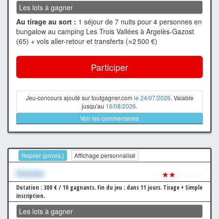
Les lots à gagner
Au tirage au sort :
1 séjour de 7 nuits pour 4 personnes en
bungalow au camping Les Trois Vallées à Argelès-Gazost
(65) + vols aller-retour et transferts (≈2 500 €)
Participer
Jeu-concours ajouté sur toutgagner.com
le 24/07/2026
. Valable
jusqu'au
16/08/2026
.
Voir les commentaires
Replier (provis.)
Affichage personnalisé
Xxxxxxx
★★
☆☆☆☆
Dotation : 300 € / 10 gagnants.
Fin du jeu : dans 11 jours.
Tirage + Simple
inscription.
Les lots à gagner