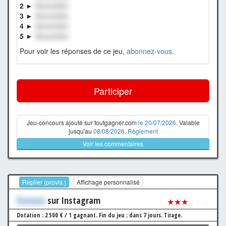
2 ►
XxxxxxXxx
3 ►
XxxxxxXxx
4 ►
XxxxxxXxx
5 ►
XxxxxxXxx
Pour voir les réponses de ce jeu,
abonnez-vous
.
Participer
Jeu-concours ajouté sur toutgagner.com
le 20/07/2026
. Valable
jusqu'au
08/08/2026
.
Règlement
Voir les commentaires
Replier (provis.)
Affichage personnalisé
Xxxxxxx
sur Instagram
★★★
☆☆☆
Dotation : 2 500 € / 1 gagnant.
Fin du jeu : dans 7 jours.
Tirage.