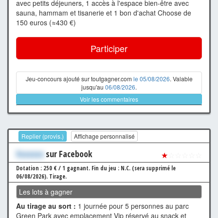
avec petits déjeuners, 1 accès à l'espace bien-être avec
sauna, hammam et tisanerie et 1 bon d'achat Choose de
150 euros (≈430 €)
Participer
Jeu-concours ajouté sur toutgagner.com
le 05/08/2026
. Valable
jusqu'au
06/08/2026
.
Voir les commentaires
Replier (provis.)
Affichage personnalisé
Xxxxxxx
sur Facebook
★
☆☆☆☆☆
Dotation : 250 € / 1 gagnant.
Fin du jeu : N.C. (sera supprimé le
06/08/2026).
Tirage.
Les lots à gagner
Au tirage au sort :
1 journée pour 5 personnes au parc
Green Park avec emplacement Vip réservé au snack et