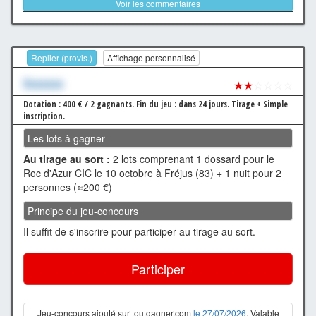
Voir les commentaires
Replier (provis.)
Affichage personnalisé
Xxxxxxx
★★
☆☆☆☆
Dotation : 400 € / 2 gagnants.
Fin du jeu : dans 24 jours.
Tirage + Simple
inscription.
Les lots à gagner
Au tirage au sort :
2 lots comprenant 1 dossard pour le
Roc d'Azur CIC le 10 octobre à Fréjus (83) + 1 nuit pour 2
personnes (≈200 €)
Principe du jeu-concours
Il suffit de s'inscrire pour participer au tirage au sort.
Participer
Jeu-concours ajouté sur toutgagner.com
le 27/07/2026
. Valable