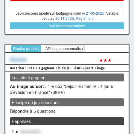
Jeu-concours ajouté sur toutgagner.com
le 21/05/2026
. Valable
jusqu'au
30/11/2026
.
Règlement
Voir les commentaires
Replier (provis.)
Affichage personnalisé
Xxxxxxx
★★★
☆☆☆
Dotation : 389 € / 1 gagnant.
Fin du jeu : dans 2 jours.
Tirage.
Les lots à gagner
Au tirage au sort :
1 e-box "Séjour en famille : 4 jours
d’évasion en France" (389 €)
Principe du jeu-concours
Répondre à 5 questions.
Réponses
1 ►
XxxxxxXxx