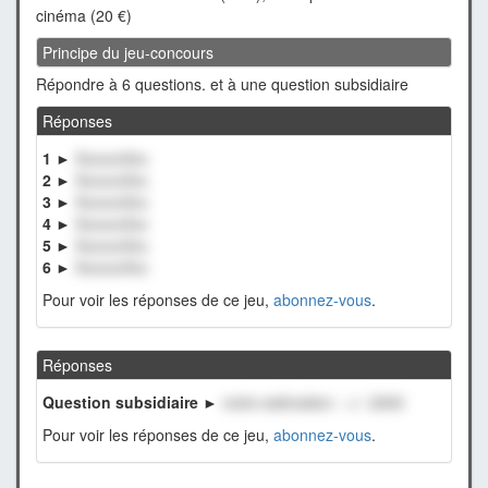
cinéma (20 €)
Principe du jeu-concours
Répondre à 6 questions. et à une question subsidiaire
Réponses
1 ►
XxxxxxXxx
2 ►
XxxxxxXxx
3 ►
XxxxxxXxx
4 ►
XxxxxxXxx
5 ►
XxxxxxXxx
6 ►
XxxxxxXxx
Pour voir les réponses de ce jeu,
abonnez-vous
.
Réponses
Question subsidiaire ►
notre estimation : +/- 2000
Pour voir les réponses de ce jeu,
abonnez-vous
.