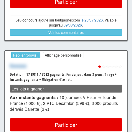
Participer
Jeu-concours ajouté sur toutgagner.com
le 28/07/2026
. Valable
jusqu'au
09/08/2026
.
Voir les commentaires
Replier (provis.)
Affichage personnalisé
Xxxxxxx
★
☆☆☆☆☆
Dotation : 17 198 € / 3012 gagnants.
Fin du jeu : dans 3 jours.
Tirage +
Instants gagnants + Obligation d'achat.
Les lots à gagner
Aux instants gagnants :
10 journées VIP sur le Tour de
France (1 000 €), 2 VTC Decathlon (599 €), 3 000 produits
dérivés Danette (2 €)
Participer