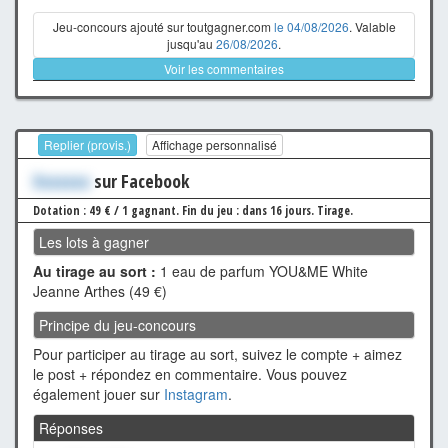
Jeu-concours ajouté sur toutgagner.com
le 04/08/2026
. Valable
jusqu'au
26/08/2026
.
Voir les commentaires
Replier (provis.)
Affichage personnalisé
Xxxxxxx
sur Facebook
Dotation : 49 € / 1 gagnant.
Fin du jeu : dans 16 jours.
Tirage.
Les lots à gagner
Au tirage au sort :
1 eau de parfum YOU&ME White
Jeanne Arthes (49 €)
Principe du jeu-concours
Pour participer au tirage au sort, suivez le compte + aimez
le post + répondez en commentaire. Vous pouvez
également jouer sur
Instagram
.
Réponses