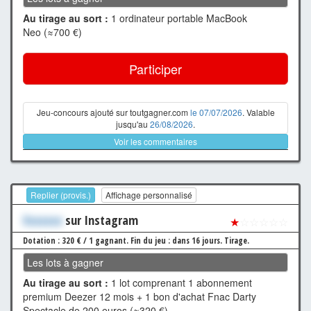
Au tirage au sort :
1 ordinateur portable MacBook
Neo (≈700 €)
Participer
Jeu-concours ajouté sur toutgagner.com
le 07/07/2026
. Valable
jusqu'au
26/08/2026
.
Voir les commentaires
Replier (provis.)
Affichage personnalisé
Xxxxxxx
sur Instagram
★
☆☆☆☆☆
Dotation : 320 € / 1 gagnant.
Fin du jeu : dans 16 jours.
Tirage.
Les lots à gagner
Au tirage au sort :
1 lot comprenant 1 abonnement
premium Deezer 12 mois + 1 bon d'achat Fnac Darty
Spectacle de 200 euros (≈320 €)