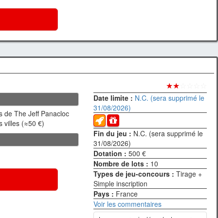
★★
☆☆☆☆
Date limite :
N.C. (sera supprimé le
31/08/2026)
s de The Jeff Panacloc
villes (≈50 €)
Fin du jeu :
N.C. (sera supprimé le
31/08/2026)
Dotation :
500 €
Nombre de lots :
10
Types de jeu-concours :
Tirage +
Simple inscription
Pays :
France
Voir les commentaires