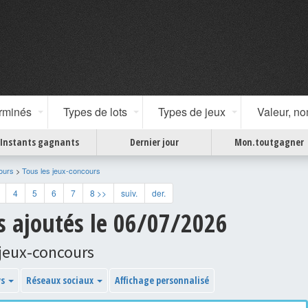
erminés
Types de lots
Types de jeux
Valeur, n
Instants gagnants
Dernier jour
Mon.toutgagner
ours
>
Tous les jeux-concours
4
5
6
7
8 >>
suiv.
der.
s ajoutés le 06/07/2026
jeux-concours
ys
Réseaux sociaux
Affichage personnalisé