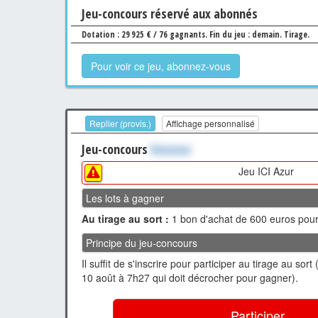
Jeu
-concours
réservé aux abonnés
Dotation : 29 925 € / 76 gagnants.
Fin du jeu : demain.
Tirage.
Pour voir ce jeu, abonnez-vous
Replier (provis.)
Affichage personnalisé
Jeu-concours
Xxxxxxx
Jeu ICI Azur
Les lots à gagner
Au tirage au sort :
1 bon d'achat de 600 euros pour 
Principe du jeu-concours
Il suffit de s'inscrire pour participer au tirage au sor
10 août à 7h27 qui doit décrocher pour gagner).
Participer