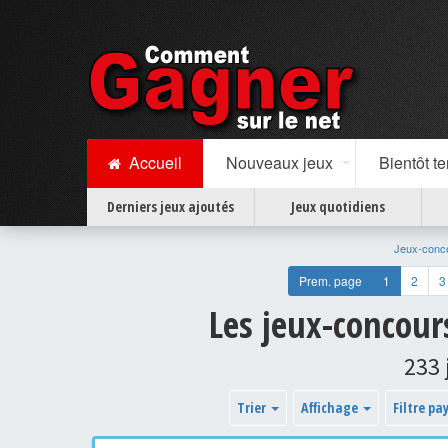
Accueil
Nouveaux jeux
Bientôt t
Derniers jeux ajoutés
Jeux quotidiens
Jeux-conc
Prem. page
1
2
3
Les jeux-concour
233 
Trier
Affichage
Filtre pa