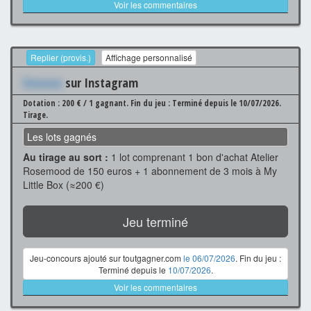
Voir les commentaires
Replier (provis.)
Affichage personnalisé
Xxxxxxx
sur Instagram
Dotation : 200 € / 1 gagnant.
Fin du jeu : Terminé depuis le 10/07/2026.
Tirage.
Les lots gagnés
Au tirage au sort :
1 lot comprenant 1 bon d'achat Atelier
Rosemood de 150 euros + 1 abonnement de 3 mois à My
Little Box (≈200 €)
Jeu terminé
Jeu-concours ajouté sur toutgagner.com
le 06/07/2026
. Fin du jeu :
Terminé depuis le
10/07/2026
.
Voir les commentaires