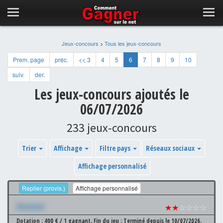
Jeux-concours
>
Tous les jeux-concours
Prem. page
préc.
<< 3
4
5
6
7
8
9
10
suiv.
der.
Les jeux-concours ajoutés le
06/07/2026
233 jeux-concours
Trier
Affichage
Filtre pays
Réseaux sociaux
Affichage personnalisé
Replier (provis.)
Affichage personnalisé
Xxxxxxx
★★
☆☆☆☆
Dotation : 400 € / 1 gagnant.
Fin du jeu : Terminé depuis le 10/07/2026.