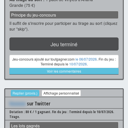
Grande (75 €)
Principe du jeu-concours
Il suffit de s'inscrire pour participer au tirage au sort (cliquez
sur "skip").
Jeu terminé
Jeu-concours ajouté sur toutgagner.com
le 06/07/2026
. Fin du jeu :
Terminé depuis le
10/07/2026
.
Voir les commentaires
Replier (provis.)
Affichage personnalisé
Xxxxxxx
sur Twitter
Dotation : 80 € / 1 gagnant.
Fin du jeu : Terminé depuis le 10/07/2026.
Tirage.
Les lots gagnés