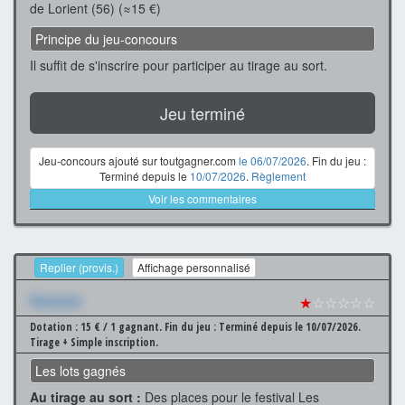
de Lorient (56) (≈15 €)
Principe du jeu-concours
Il suffit de s'inscrire pour participer au tirage au sort.
Jeu terminé
Jeu-concours ajouté sur toutgagner.com
le 06/07/2026
. Fin du jeu :
Terminé depuis le
10/07/2026
.
Règlement
Voir les commentaires
Replier (provis.)
Affichage personnalisé
Xxxxxxx
★
☆☆☆☆☆
Dotation : 15 € / 1 gagnant.
Fin du jeu : Terminé depuis le 10/07/2026.
Tirage + Simple inscription.
Les lots gagnés
Au tirage au sort :
Des places pour le festival Les