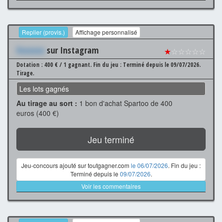
Replier (provis.)
Affichage personnalisé
Xxxxxxx
sur Instagram
★
☆☆☆☆☆
Dotation : 400 € / 1 gagnant.
Fin du jeu : Terminé depuis le 09/07/2026.
Tirage.
Les lots gagnés
Au tirage au sort :
1 bon d'achat Spartoo de 400
euros (400 €)
Jeu terminé
Jeu-concours ajouté sur toutgagner.com
le 06/07/2026
. Fin du jeu :
Terminé depuis le
09/07/2026
.
Voir les commentaires