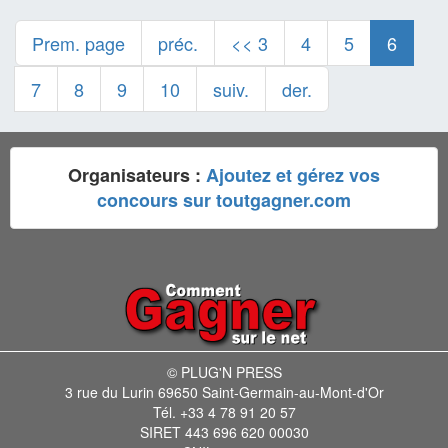
Prem. page
préc.
<< 3
4
5
6
7
8
9
10
suiv.
der.
Organisateurs :
Ajoutez et gérez vos
concours sur toutgagner.com
© PLUG'N PRESS
3 rue du Lurin 69650 Saint-Germain-au-Mont-d'Or
Tél. +33 4 78 91 20 57
SIRET 443 696 620 00030