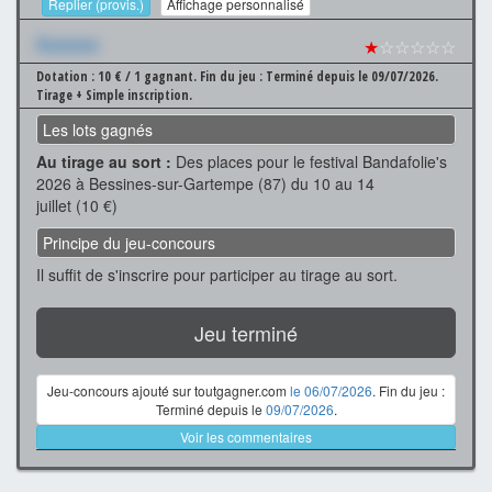
Replier (provis.)
Affichage personnalisé
Xxxxxxx
★
☆☆☆☆☆
Dotation : 10 € / 1 gagnant.
Fin du jeu : Terminé depuis le 09/07/2026.
Tirage + Simple inscription.
Les lots gagnés
Au tirage au sort :
Des places pour le festival Bandafolie's
2026 à Bessines-sur-Gartempe (87) du 10 au 14
juillet (10 €)
Principe du jeu-concours
Il suffit de s'inscrire pour participer au tirage au sort.
Jeu terminé
Jeu-concours ajouté sur toutgagner.com
le 06/07/2026
. Fin du jeu :
Terminé depuis le
09/07/2026
.
Voir les commentaires