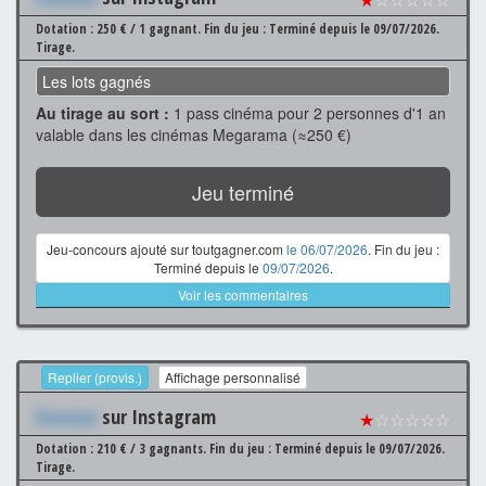
Dotation : 250 € / 1 gagnant.
Fin du jeu : Terminé depuis le 09/07/2026.
Tirage.
Les lots gagnés
Au tirage au sort :
1 pass cinéma pour 2 personnes d'1 an
valable dans les cinémas Megarama (≈250 €)
Jeu terminé
Jeu-concours ajouté sur toutgagner.com
le 06/07/2026
. Fin du jeu :
Terminé depuis le
09/07/2026
.
Voir les commentaires
Replier (provis.)
Affichage personnalisé
Xxxxxxx
sur Instagram
★
☆☆☆☆☆
Dotation : 210 € / 3 gagnants.
Fin du jeu : Terminé depuis le 09/07/2026.
Tirage.