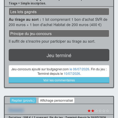
Tirage + Simple inscription.
Les lots gagnés
Au tirage au sort :
1 lot comprenant 1 bon d'achat SVR de
200 euros + 1 bon d'achat Habitat de 200 euros (400 €)
Principe du jeu-concours
Il suffit de s'inscrire pour participer au tirage au sort.
Jeu terminé
Jeu-concours ajouté sur toutgagner.com
le 06/07/2026
. Fin du jeu :
Terminé depuis le
10/07/2026
.
Voir les commentaires
Replier (provis.)
Affichage personnalisé
Xxxxxxx
★★
☆☆☆☆
Dotation : 500 € / 1 gagnant.
Fin du jeu : Terminé depuis le 10/07/2026.