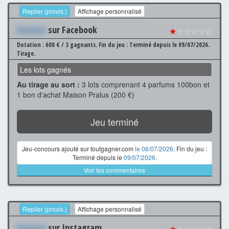
Replier (provis.)
Affichage personnalisé
Xxxxxxx
sur Facebook
★
☆☆☆☆☆
Dotation : 600 € / 3 gagnants.
Fin du jeu : Terminé depuis le 09/07/2026.
Tirage.
Les lots gagnés
Au tirage au sort :
3 lots comprenant 4 parfums 100bon et
1 bon d'achat Maison Pralus (200 €)
Jeu terminé
Jeu-concours ajouté sur toutgagner.com
le 06/07/2026
. Fin du jeu :
Terminé depuis le
09/07/2026
.
Voir les commentaires
Replier (provis.)
Affichage personnalisé
Xxxxxxx
sur Instagram
★
☆☆☆☆☆