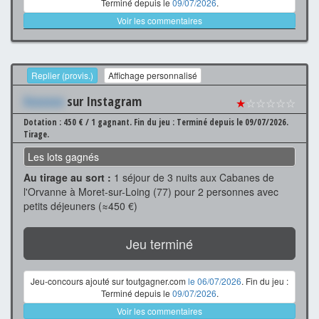
Terminé depuis le
09/07/2026
.
Voir les commentaires
Replier (provis.)
Affichage personnalisé
Xxxxxxx
sur Instagram
★
☆☆☆☆☆
Dotation : 450 € / 1 gagnant.
Fin du jeu : Terminé depuis le 09/07/2026.
Tirage.
Les lots gagnés
Au tirage au sort :
1 séjour de 3 nuits aux Cabanes de
l'Orvanne à Moret-sur-Loing (77) pour 2 personnes avec
petits déjeuners (≈450 €)
Jeu terminé
Jeu-concours ajouté sur toutgagner.com
le 06/07/2026
. Fin du jeu :
Terminé depuis le
09/07/2026
.
Voir les commentaires