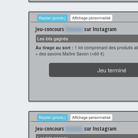
Replier (provis.)
Affichage personnalisé
Jeu-concours
Xxxxxxx
sur Instagram
Les lots gagnés
Au tirage au sort :
1 lot comprenant des produits a
+ des savons Maître Savon (≈60 €)
Jeu terminé
Replier (provis.)
Affichage personnalisé
Jeu-concours
Xxxxxxx
sur Instagram