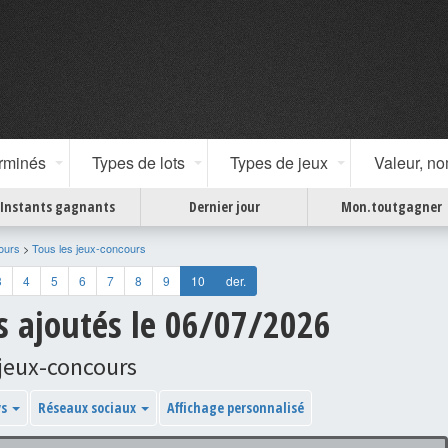
erminés
Types de lots
Types de jeux
Valeur, n
Instants gagnants
Dernier jour
Mon.toutgagner
ours
>
Tous les jeux-concours
3
4
5
6
7
8
9
10
der.
s ajoutés le 06/07/2026
jeux-concours
ys
Réseaux sociaux
Affichage personnalisé