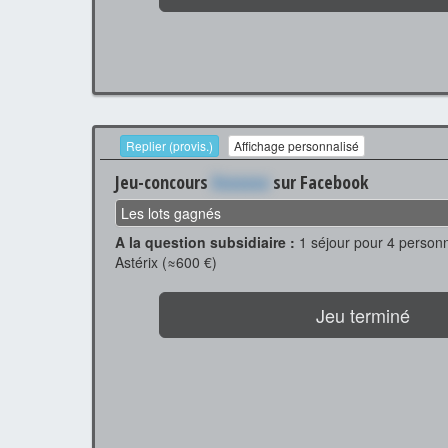
Replier (provis.)
Affichage personnalisé
Jeu-concours
Xxxxxxx
sur Facebook
Les lots gagnés
A la question subsidiaire :
1 séjour pour 4 person
Astérix (≈600 €)
Jeu terminé