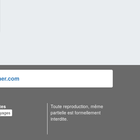
ner.com
tes
Toute reproduction, même
partielle est formellement
oyages
interdite.