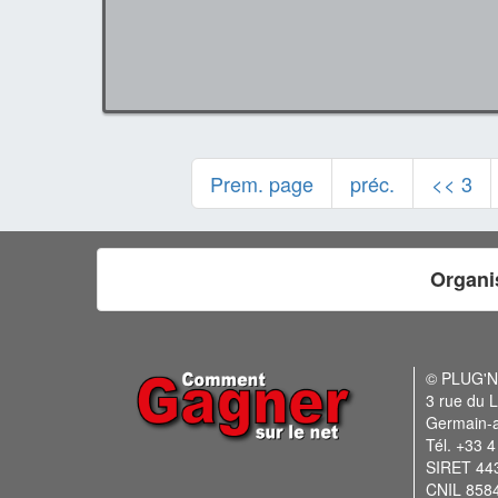
Prem. page
préc.
<< 3
Organi
© PLUG'
3 rue du L
Germain-
Tél. +33 4
SIRET 44
CNIL 858