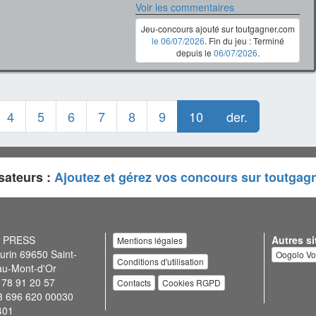
Voir les commentaires
Jeu-concours ajouté sur toutgagner.com
le 06/07/2026
. Fin du jeu : Terminé
depuis le
06/07/2026
.
4
5
6
7
8
9
10
der.
sateurs :
Ajoutez et gérez vos concours sur toutgag
N PRESS
Autres si
Mentions légales
urin 69650 Saint-
Oogolo V
Conditions d'utilisation
au-Mont-d'Or
 78 91 20 57
Contacts
Cookies RGPD
3 696 620 00030
401