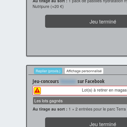
Au tirage au sort :
1 pack de pastilles hydratation 
Nutripure (≈20 €)
Jeu terminé
Replier (provis.)
Affichage personnalisé
Jeu-concours
Xxxxxxx
sur Facebook
Lot(s) à retirer en magas
Les lots gagnés
Au tirage au sort :
1 × 2 entrées pour le parc Terra
Jeu terminé