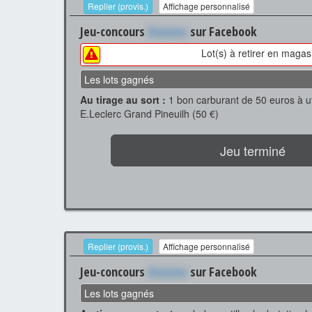
Replier (provis.)
Affichage personnalisé
Jeu-concours
Xxxxxxx
sur Facebook
Lot(s) à retirer en magas
Les lots gagnés
Au tirage au sort :
1 bon carburant de 50 euros à uti
E.Leclerc Grand Pineuilh (50 €)
Jeu terminé
Replier (provis.)
Affichage personnalisé
Jeu-concours
Xxxxxxx
sur Facebook
Les lots gagnés