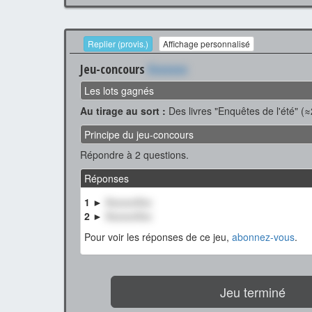
Replier (provis.)
Affichage personnalisé
Jeu-concours
Xxxxxxx
Les lots gagnés
Au tirage au sort :
Des livres "Enquêtes de l'été" (≈
Principe du jeu-concours
Répondre à 2 questions.
Réponses
1 ►
XxxxxxXxx
2 ►
XxxxxxXxx
Pour voir les réponses de ce jeu,
abonnez-vous
.
Jeu terminé