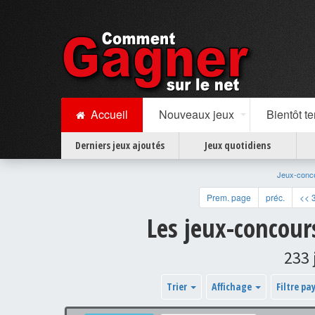
Accueil
Nouveaux jeux
Bientôt t
Derniers jeux ajoutés
Jeux quotidiens
Jeux-conc
Prem. page
préc.
<< 
Les jeux-concour
233 
Trier
Affichage
Filtre pa