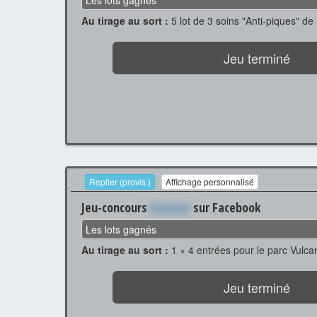
Les lots gagnés
Au tirage au sort :
5 lot de 3 soins "Anti-piques" de
Jeu terminé
Replier (provis.)
Affichage personnalisé
Jeu-concours
Xxxxxxx
sur Facebook
Les lots gagnés
Au tirage au sort :
1 × 4 entrées pour le parc Vulca
Jeu terminé