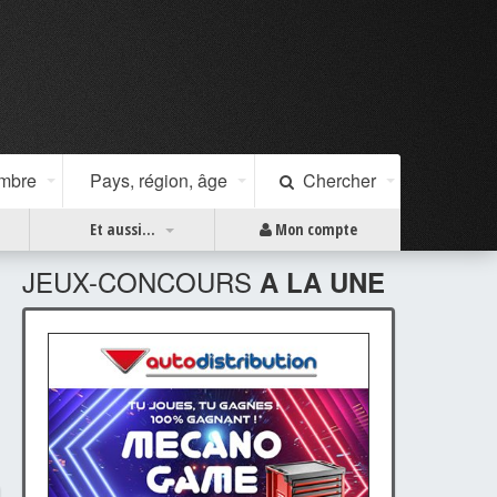
ombre
Pays, région, âge
Chercher
Et aussi...
Mon compte
JEUX-CONCOURS
A LA UNE