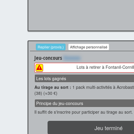
Replier (provis.)
Affichage personnalisé
Jeu-concours
Xxxxxxx
Lots à retirer à Fontanil-Cornil
Les lots gagnés
Au tirage au sort :
1 pack multi-activités à Acrobast
(38) (≈30 €)
Principe du jeu-concours
Il suffit de s'inscrire pour participer au tirage au sort.
Jeu terminé