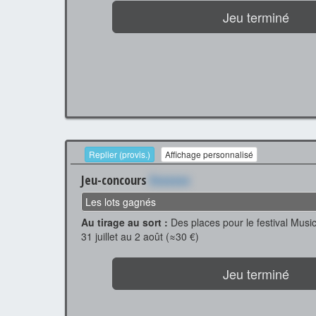
Jeu terminé
Replier (provis.)
Affichage personnalisé
Jeu-concours
Xxxxxxx
Les lots gagnés
Au tirage au sort :
Des places pour le festival Musi
31 juillet au 2 août (≈30 €)
Jeu terminé