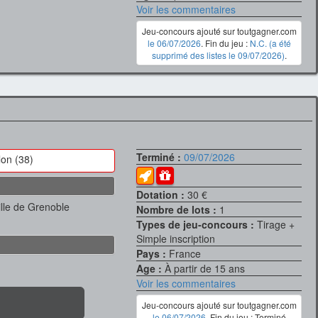
Voir les commentaires
Jeu-concours ajouté sur toutgagner.com
le 06/07/2026
. Fin du jeu :
N.C. (a été
supprimé des listes le 09/07/2026)
.
Terminé :
09/07/2026
lon (38)
Dotation :
30 €
ille de Grenoble
Nombre de lots :
1
Types de jeu-concours :
Tirage +
Simple inscription
Pays :
France
Age :
À partir de 15 ans
Voir les commentaires
Jeu-concours ajouté sur toutgagner.com
le 06/07/2026
. Fin du jeu : Terminé