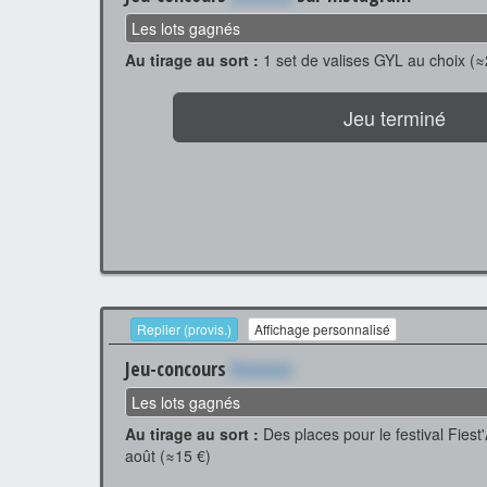
Les lots gagnés
Au tirage au sort :
1 set de valises GYL au choix (≈
Jeu terminé
Replier (provis.)
Affichage personnalisé
Jeu-concours
Xxxxxxx
Les lots gagnés
Au tirage au sort :
Des places pour le festival Fiest'
août (≈15 €)