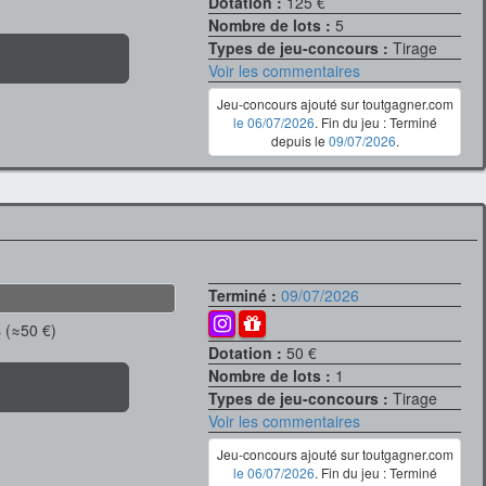
Dotation :
125 €
Nombre de lots :
5
Types de jeu-concours :
Tirage
Voir les commentaires
Jeu-concours ajouté sur toutgagner.com
le 06/07/2026
. Fin du jeu : Terminé
depuis le
09/07/2026
.
Terminé :
09/07/2026
s (≈50 €)
Dotation :
50 €
Nombre de lots :
1
Types de jeu-concours :
Tirage
Voir les commentaires
Jeu-concours ajouté sur toutgagner.com
le 06/07/2026
. Fin du jeu : Terminé