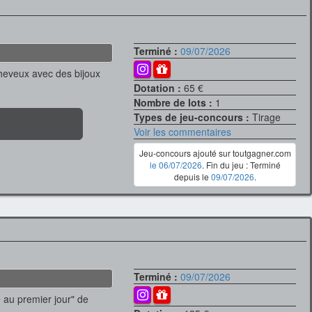
Terminé :
09/07/2026
heveux avec des bijoux
Dotation :
65 €
Nombre de lots :
1
Types de jeu-concours :
Tirage
Voir les commentaires
Jeu-concours ajouté sur toutgagner.com
le 06/07/2026
. Fin du jeu : Terminé
depuis le
09/07/2026
.
Terminé :
09/07/2026
au premier jour" de