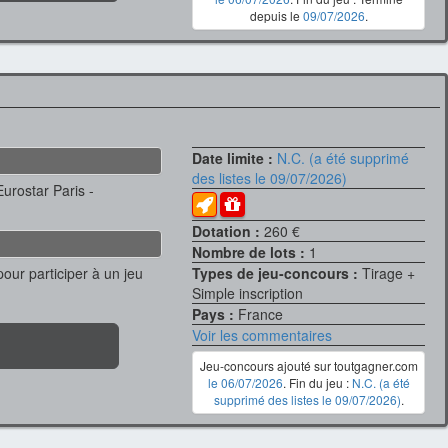
depuis le
09/07/2026
.
Date limite :
N.C. (a été supprimé
des listes le 09/07/2026)
 Eurostar Paris -
Dotation :
260 €
Nombre de lots :
1
 pour participer à un jeu
Types de jeu-concours :
Tirage +
Simple inscription
Pays :
France
Voir les commentaires
Jeu-concours ajouté sur toutgagner.com
le 06/07/2026
. Fin du jeu :
N.C. (a été
supprimé des listes le 09/07/2026)
.