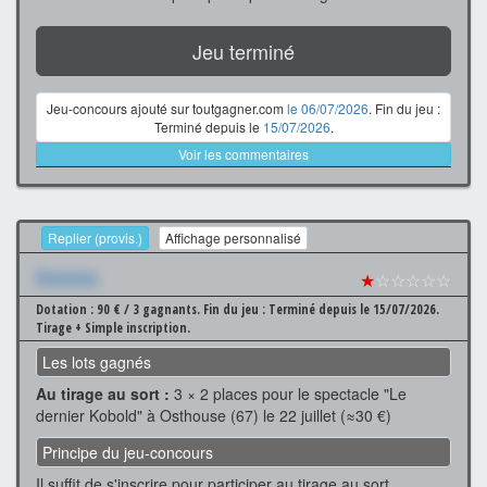
Jeu terminé
Jeu-concours ajouté sur toutgagner.com
le 06/07/2026
. Fin du jeu :
Terminé depuis le
15/07/2026
.
Voir les commentaires
Replier (provis.)
Affichage personnalisé
Xxxxxxx
★
☆☆☆☆☆
Dotation : 90 € / 3 gagnants.
Fin du jeu : Terminé depuis le 15/07/2026.
Tirage + Simple inscription.
Les lots gagnés
Au tirage au sort :
3 × 2 places pour le spectacle "Le
dernier Kobold" à Osthouse (67) le 22 juillet (≈30 €)
Principe du jeu-concours
Il suffit de s'inscrire pour participer au tirage au sort.