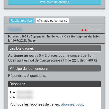
Voir les commentaires
Replier (provis.)
Affichage personnalisé
Xxxxxxx
★★
☆☆☆☆
Dotation : 300 € / 5 gagnants.
Fin du jeu : N.C. (a été supprimé des listes
le 13/07/2026).
Tirage.
Les lots gagnés
Au tirage au sort :
5 × 2 places pour le concert de Tom
Odell au Festival de Carcassonne (11) le 22 juillet (≈60 €)
Principe du jeu-concours
Répondre à 2 questions.
Réponses
1 ►
XxxxxxXxx
2 ►
XxxxxxXxx
Pour voir les réponses de ce jeu,
abonnez-vous
.