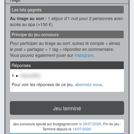
Tirage.
Les lots gagnés
Au tirage au sort :
1 séjour d'1 nuit pour 2 personnes avec
accès au spa (≈150 €)
Principe du jeu-concours
Pour participer au tirage au sort, suivez le compte + aimez
le post + partagez + 1 tag + répondez en commentaire.
Vous pouvez également jouer sur
Instagram
.
Réponses
1 ►
XxxxxxXxx
Pour voir les réponses de ce jeu,
abonnez-vous
.
Jeu terminé
Jeu-concours ajouté sur toutgagner.com
le 06/07/2026
. Fin du jeu :
Terminé depuis le
14/07/2026
.