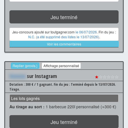
Jeu terminé
Jeu-concours ajouté sur toutgagner.com
le 06/07/2026
. Fin du jeu :
N.C. (a été supprimé des listes le 13/07/2026)
.
Voir les commentaires
Replier (provis.)
Affichage personnalisé
Xxxxxxx
sur Instagram
★
☆☆☆☆☆
Dotation : 300 € / 1 gagnant.
Fin du jeu : Terminé depuis le 13/07/2026.
Tirage.
Les lots gagnés
Au tirage au sort :
1 barbecue 220l personnalisé (≈300 €)
Jeu terminé