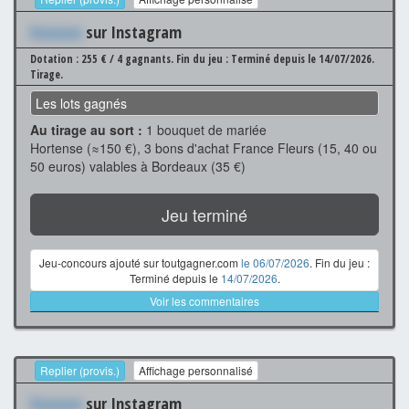
Xxxxxxx
sur Instagram
Dotation : 255 € / 4 gagnants.
Fin du jeu : Terminé depuis le 14/07/2026.
Tirage.
Les lots gagnés
Au tirage au sort :
1 bouquet de mariée
Hortense (≈150 €), 3 bons d'achat France Fleurs (15, 40 ou
50 euros) valables à Bordeaux (35 €)
Jeu terminé
Jeu-concours ajouté sur toutgagner.com
le 06/07/2026
. Fin du jeu :
Terminé depuis le
14/07/2026
.
Voir les commentaires
Replier (provis.)
Affichage personnalisé
Xxxxxxx
sur Instagram