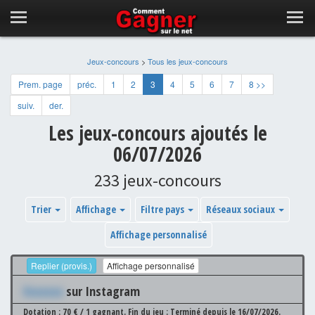
Jeux-concours
>
Tous les jeux-concours
Prem. page
préc.
1
2
3
4
5
6
7
8 >>
suiv.
der.
Les jeux-concours ajoutés le
06/07/2026
233 jeux-concours
Trier
Affichage
Filtre pays
Réseaux sociaux
Affichage personnalisé
Replier (provis.)
Affichage personnalisé
Xxxxxxx
sur Instagram
Dotation : 70 € / 1 gagnant.
Fin du jeu : Terminé depuis le 16/07/2026.