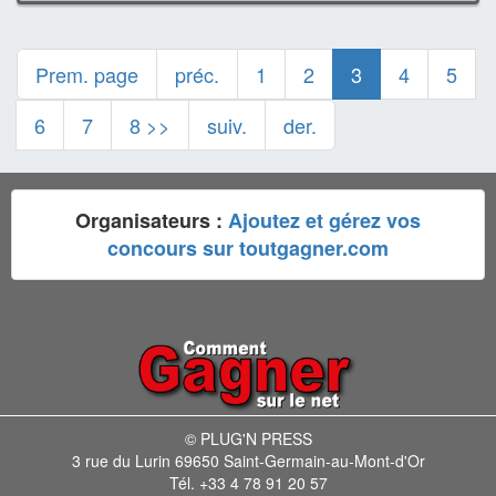
Prem. page
préc.
1
2
3
4
5
6
7
8 >>
suiv.
der.
Organisateurs :
Ajoutez et gérez vos
concours sur toutgagner.com
© PLUG'N PRESS
3 rue du Lurin 69650 Saint-Germain-au-Mont-d'Or
Tél. +33 4 78 91 20 57