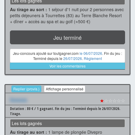
Les lots gagnés
Au tirage au sort :
1 séjour d'1 nuit pour 2 personnes avec
petits déjeuners à Tourrettes (83) au Terre Blanche Resort
+ dîner + accès au spa et au golf (≈500 €)
Jeu terminé
Jeu-concours ajouté sur toutgagner.com
le 06/07/2026
. Fin du jeu :
Terminé depuis le
26/07/2026
.
Règlement
Voir les commentaires
Replier (provis.)
Affichage personnalisé
Xxxxxxx
★
☆☆☆☆☆
Dotation : 80 € / 1 gagnant.
Fin du jeu : Terminé depuis le 26/07/2026.
Tirage.
Les lots gagnés
Au tirage au sort :
1 lampe de plongée Divepro