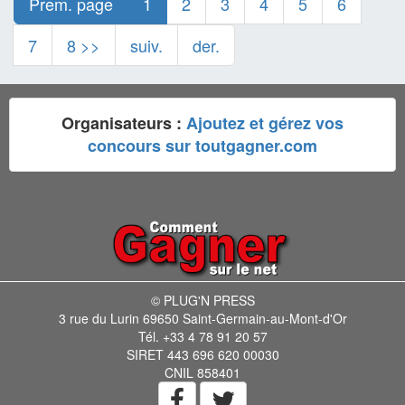
Prem. page
1
2
3
4
5
6
7
8 >>
suiv.
der.
Organisateurs :
Ajoutez et gérez vos
concours sur toutgagner.com
© PLUG'N PRESS
3 rue du Lurin 69650 Saint-Germain-au-Mont-d'Or
Tél. +33 4 78 91 20 57
SIRET 443 696 620 00030
CNIL 858401