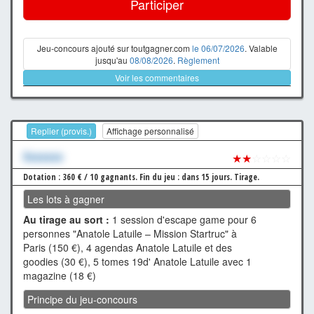
Participer
Jeu-concours ajouté sur toutgagner.com
le 06/07/2026
. Valable
jusqu'au
08/08/2026
.
Règlement
Voir les commentaires
Replier (provis.)
Affichage personnalisé
Xxxxxxx
★★
☆☆☆☆
Dotation : 360 € / 10 gagnants.
Fin du jeu : dans 15 jours.
Tirage.
Les lots à gagner
Au tirage au sort :
1 session d'escape game pour 6
personnes "Anatole Latuile – Mission Startruc" à
Paris (150 €), 4 agendas Anatole Latuile et des
goodies (30 €), 5 tomes 19d' Anatole Latuile avec 1
magazine (18 €)
Principe du jeu-concours