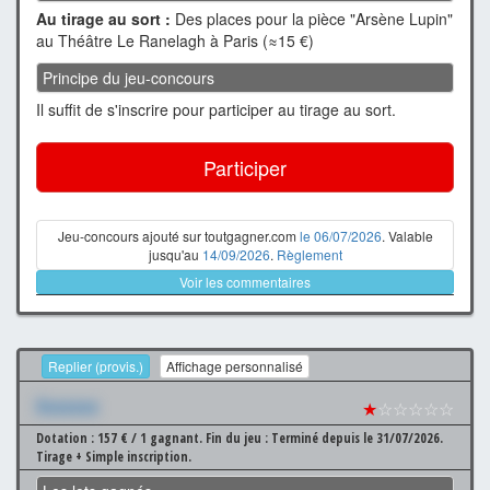
Au tirage au sort :
Des places pour la pièce "Arsène Lupin"
au Théâtre Le Ranelagh à Paris (≈15 €)
Principe du jeu-concours
Il suffit de s'inscrire pour participer au tirage au sort.
Participer
Jeu-concours ajouté sur toutgagner.com
le 06/07/2026
. Valable
jusqu'au
14/09/2026
.
Règlement
Voir les commentaires
Replier (provis.)
Affichage personnalisé
Xxxxxxx
★
☆☆☆☆☆
Dotation : 157 € / 1 gagnant.
Fin du jeu : Terminé depuis le 31/07/2026.
Tirage + Simple inscription.