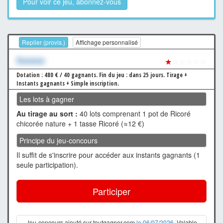
Pour voir ce jeu, abonnez-vous
Replier (provis.)
Affichage personnalisé
Xxxxxxx
★
☆☆☆☆☆
Dotation : 480 € / 40 gagnants.
Fin du jeu : dans 25 jours.
Tirage +
Instants gagnants + Simple inscription.
Les lots à gagner
Au tirage au sort :
40 lots comprenant 1 pot de Ricoré
chicorée nature + 1 tasse Ricoré (≈12 €)
Principe du jeu-concours
Il suffit de s'inscrire pour accéder aux instants gagnants (1
seule participation).
Participer
Jeu-concours ajouté sur toutgagner.com
le 06/07/2026
. Valable