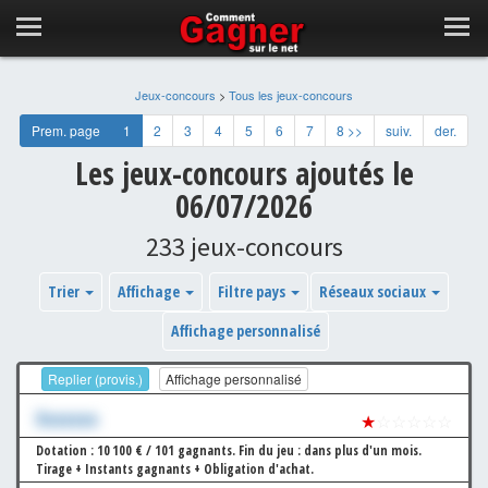
Jeux-concours
>
Tous les jeux-concours
Prem. page
1
2
3
4
5
6
7
8 >>
suiv.
der.
Les jeux-concours ajoutés le
06/07/2026
233 jeux-concours
Trier
Affichage
Filtre pays
Réseaux sociaux
Affichage personnalisé
Replier (provis.)
Affichage personnalisé
Xxxxxxx
★
☆☆☆☆☆
Dotation : 10 100 € / 101 gagnants.
Fin du jeu : dans plus d'un mois.
Tirage + Instants gagnants + Obligation d'achat.