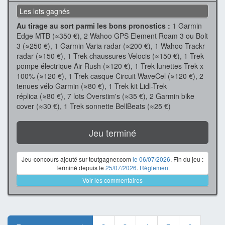
Les lots gagnés
Au tirage au sort parmi les bons pronostics :
1 Garmin
Edge MTB (≈350 €), 2 Wahoo GPS Element Roam 3 ou Bolt
3 (≈250 €), 1 Garmin Varia radar (≈200 €), 1 Wahoo Trackr
radar (≈150 €), 1 Trek chaussures Velocis (≈150 €), 1 Trek
pompe électrique Air Rush (≈120 €), 1 Trek lunettes Trek x
100% (≈120 €), 1 Trek casque Circuit WaveCel (≈120 €), 2
tenues vélo Garmin (≈80 €), 1 Trek kit Lidl-Trek
réplica (≈80 €), 7 lots Overstim's (≈35 €), 2 Garmin bike
cover (≈30 €), 1 Trek sonnette BellBeats (≈25 €)
Jeu terminé
Jeu-concours ajouté sur toutgagner.com
le 06/07/2026
. Fin du jeu :
Terminé depuis le
25/07/2026
.
Règlement
Voir les commentaires