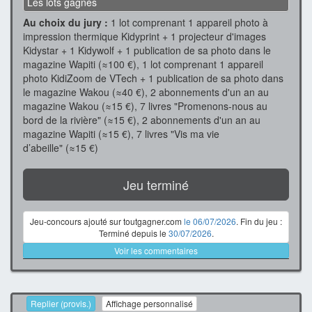
Les lots gagnés
Au choix du jury :
1 lot comprenant 1 appareil photo à
impression thermique Kidyprint + 1 projecteur d'images
Kidystar + 1 Kidywolf + 1 publication de sa photo dans le
magazine Wapiti (≈100 €), 1 lot comprenant 1 appareil
photo KidiZoom de VTech + 1 publication de sa photo dans
le magazine Wakou (≈40 €), 2 abonnements d'un an au
magazine Wakou (≈15 €), 7 livres "Promenons-nous au
bord de la rivière" (≈15 €), 2 abonnements d'un an au
magazine Wapiti (≈15 €), 7 livres "Vis ma vie
d’abeille" (≈15 €)
Jeu terminé
Jeu-concours ajouté sur toutgagner.com
le 06/07/2026
. Fin du jeu :
Terminé depuis le
30/07/2026
.
Voir les commentaires
Replier (provis.)
Affichage personnalisé