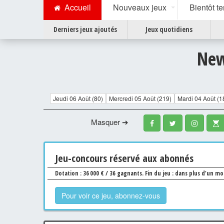
Accueil
Nouveaux jeux
Bientôt t
Derniers jeux ajoutés
Jeux quotidiens
New
Jeudi 06 Août (80)
Mercredi 05 Août (219)
Mardi 04 Août (1
Masquer ➔
Jeu
-concours
réservé aux abonnés
Dotation : 36 000 € / 36 gagnants.
Fin du jeu : dans plus d'un mo
Pour voir ce jeu, abonnez-vous