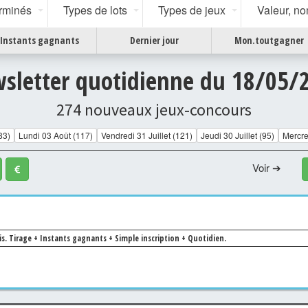
erminés
Types de lots
Types de jeux
Valeur, n
Instants gagnants
Dernier jour
Mon.toutgagner
sletter quotidienne du 18/05/
274 nouveaux jeux-concours
83)
Lundi 03 Août (117)
Vendredi 31 Juillet (121)
Jeudi 30 Juillet (95)
Mercred
Voir ➔
is.
Tirage + Instants gagnants + Simple inscription + Quotidien.