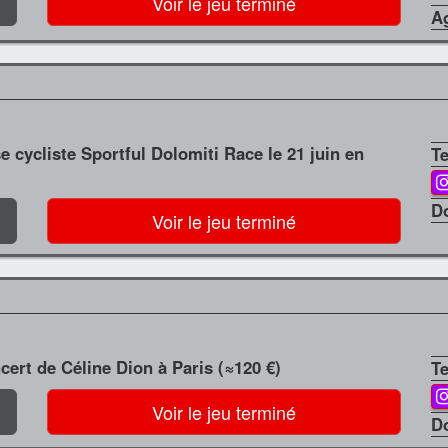
Voir le jeu terminé
A
e cycliste Sportful Dolomiti Race le 21 juin en
T
D
Voir le jeu terminé
cert de Céline Dion à Paris (≈120 €)
T
Voir le jeu terminé
D