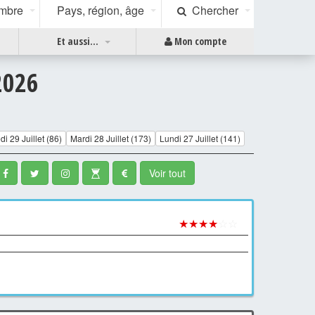
ombre
Pays, région, âge
Chercher
Et aussi...
Mon compte
2026
i 29 Juillet (86)
Mardi 28 Juillet (173)
Lundi 27 Juillet (141)
Voir tout
★★★★
☆☆