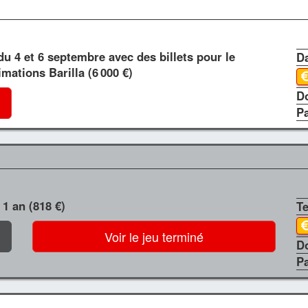
du 4 et 6 septembre avec des billets pour le
Da
imations Barilla (6 000 €)
D
P
 1 an (818 €)
T
Voir le jeu terminé
D
P