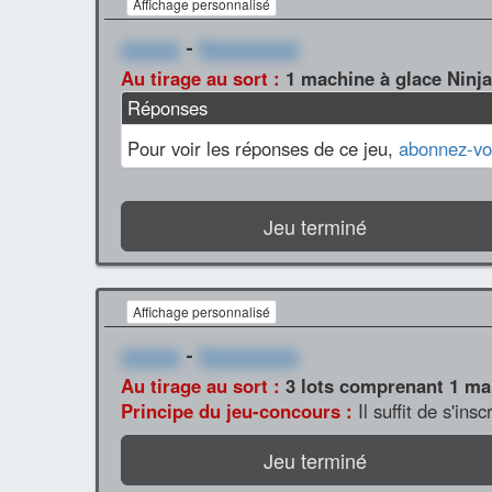
Affichage personnalisé
xxxxxx
-
Xxxxxxxxxx
Au tirage au sort :
1 machine à glace Ninja
Réponses
Pour voir les réponses de ce jeu,
abonnez-vo
Jeu terminé
Affichage personnalisé
xxxxxx
-
Xxxxxxxxxx
Au tirage au sort :
3 lots comprenant 1 mai
Principe du jeu-concours :
Il suffit de s'ins
Jeu terminé