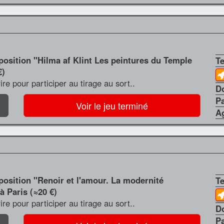
xposition "Hilma af Klint Les peintures du Temple
T
€)
crire pour participer au tirage au sort..
D
P
Voir le jeu terminé
A
xposition "Renoir et l'amour. La modernité
T
à Paris (≈20 €)
crire pour participer au tirage au sort..
D
P