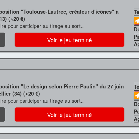
xposition "Toulouse-Lautrec, créateur d'icônes" à
T
3) (≈20 €)
crire pour participer au tirage au sort..
D
P
Voir le jeu terminé
A
position "Le design selon Pierre Paulin" du 27 juin
T
ier (34) (≈20 €)
crire pour participer au tirage au sort..
D
P
Voir le jeu terminé
A