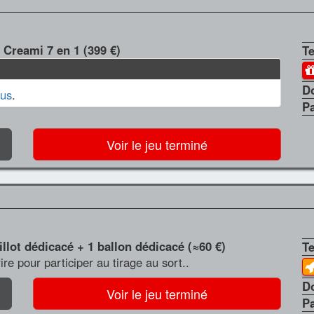
 Creami 7 en 1 (399 €)
T
D
us
.
P
Voir le jeu terminé
llot dédicacé + 1 ballon dédicacé (≈60 €)
T
crire pour participer au tirage au sort..
D
Voir le jeu terminé
P