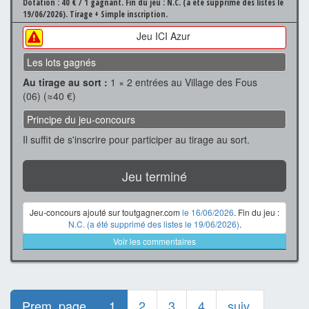
Dotation : 40 € / 1 gagnant.
Fin du jeu : N.C. (a été supprimé des listes le
19/06/2026).
Tirage + Simple inscription.
Jeu ICI Azur
Les lots gagnés
Au tirage au sort :
1 × 2 entrées au Village des Fous
(06) (≈40 €)
Principe du jeu-concours
Il suffit de s'inscrire pour participer au tirage au sort.
Jeu terminé
Jeu-concours ajouté sur toutgagner.com
le 16/06/2026
. Fin du jeu :
N.C. (a été supprimé des listes le 19/06/2026)
.
Voir les commentaires
Prem. page
1
2
3
4
suiv.