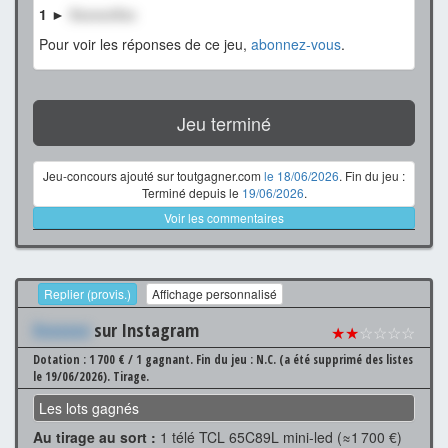
1 ►
XxxxxxXxx
Pour voir les réponses de ce jeu,
abonnez-vous
.
Jeu terminé
Jeu-concours ajouté sur toutgagner.com
le 18/06/2026
. Fin du jeu :
Terminé depuis le
19/06/2026
.
Voir les commentaires
Replier (provis.)
Affichage personnalisé
Xxxxxxx
sur Instagram
★★
☆☆☆☆
Dotation : 1 700 € / 1 gagnant.
Fin du jeu : N.C. (a été supprimé des listes
le 19/06/2026).
Tirage.
Les lots gagnés
Au tirage au sort :
1 télé TCL 65C89L mini-led (≈1 700 €)