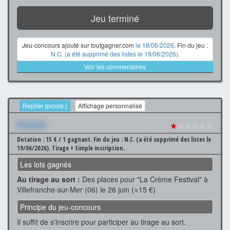
Jeu terminé
Jeu-concours ajouté sur toutgagner.com
le 18/06/2026
. Fin du jeu :
N.C. (a été supprimé des listes le 19/06/2026)
.
Voir les commentaires
Replier (provis.)
Affichage personnalisé
Xxxxxxx
★
☆☆☆☆☆
Dotation : 15 € / 1 gagnant.
Fin du jeu : N.C. (a été supprimé des listes le
19/06/2026).
Tirage + Simple inscription.
Les lots gagnés
Au tirage au sort :
Des places pour "La Crème Festival" à
Villefranche-sur-Mer (06) le 26 juin (≈15 €)
Principe du jeu-concours
Il suffit de s'inscrire pour participer au tirage au sort.