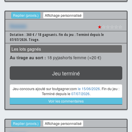
Replier (provis.)
Affichage personnalisé
Xxxxxxx
★
☆☆☆☆☆
Dotation : 360 € / 18 gagnants.
Fin du jeu : Terminé depuis le
07/07/2026.
Tirage.
Les lots gagnés
Au tirage au sort :
18 pyjashorts femme (≈20 €)
Jeu terminé
Jeu-concours ajouté sur toutgagner.com
le 15/06/2026
. Fin du jeu :
Terminé depuis le
07/07/2026
.
Voir les commentaires
Replier (provis.)
Affichage personnalisé