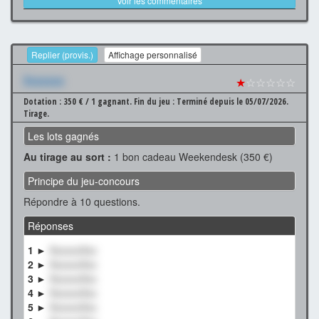
Voir les commentaires
Replier (provis.)
Affichage personnalisé
Xxxxxxx
★
☆☆☆☆☆
Dotation : 350 € / 1 gagnant.
Fin du jeu : Terminé depuis le 05/07/2026.
Tirage.
Les lots gagnés
Au tirage au sort :
1 bon cadeau Weekendesk (350 €)
Principe du jeu-concours
Répondre à 10 questions.
Réponses
1 ►
XxxxxxXxx
2 ►
XxxxxxXxx
3 ►
XxxxxxXxx
4 ►
XxxxxxXxx
5 ►
XxxxxxXxx