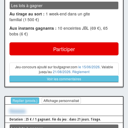
Les lots à gagner
Au tirage au sort :
1 week-end dans un gite
familial (1 500 €)
Aux instants gagnants :
10 enceintes JBL (69 €), 65
bobs (6 €)
Participer
Jeu-concours ajouté sur toutgagner.com
le 15/06/2026
. Valable
jusqu'au
21/08/2026
.
Règlement
Voir les commentaires
Replier (provis.)
Affichage personnalisé
Xxxxxxx
Dotation : 25 € / 1 gagnant.
Fin du jeu : dans 21 jours.
Tirage.