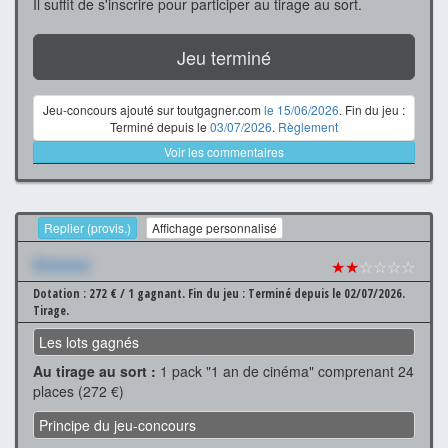
Il suffit de s'inscrire pour participer au tirage au sort.
Jeu terminé
Jeu-concours ajouté sur toutgagner.com
le 15/06/2026
. Fin du jeu :
Terminé depuis le
03/07/2026
.
Règlement
Voir les commentaires
Replier (provis.)
Affichage personnalisé
Xxxxxxx
★★
☆☆☆☆
Dotation : 272 € / 1 gagnant.
Fin du jeu : Terminé depuis le 02/07/2026.
Tirage.
Les lots gagnés
Au tirage au sort :
1 pack "1 an de cinéma" comprenant 24
places (272 €)
Principe du jeu-concours