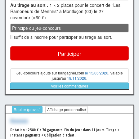
Au tirage au sort :
1 × 2 places pour le concert de "Les
Ramoneurs de Menhirs" à Montluçon (03) le 27
novembre (≈60 €)
Principe du jeu-concours
Il suffit de s'inscrire pour participer au tirage au sort.
Participer
Jeu-concours ajouté sur toutgagner.com
le 15/06/2026
. Valable
jusqu'au
18/11/2026
.
Voir les commentaires
Replier (provis.)
Affichage personnalisé
Xxxxxxx
Dotation : 2 580 € / 76 gagnants.
Fin du jeu : dans 11 jours.
Tirage +
Instants gagnants + Obligation d'achat.