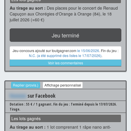
Au tirage au sort :
Des places pour le concert de Renaud
Capuçon aux Chorégies d'Orange à Orange (84), le 18
juillet 2026 (≈60 €)
Jeu terminé
Jeu-concours ajouté sur toutgagner.com
le 15/06/2026
. Fin du jeu :
N.C. (a été supprimé des listes le 17/07/2026)
.
Voir les commentaires
Replier (provis.)
Affichage personnalisé
Xxxxxxx
sur Facebook
Dotation : 55 € / 1 gagnant.
Fin du jeu : Terminé depuis le 17/07/2026.
Tirage.
Les lots gagnés
Au tirage au sort :
1 lot comprenant 1 râpe nano anti-