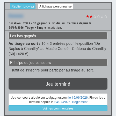
Replier (provis.)
Affichage personnalisé
Xxxxxxx
★★
☆☆☆☆
Dotation : 200 € / 10 gagnants.
Fin du jeu : Terminé depuis le
24/07/2026.
Tirage + Simple inscription.
Les lots gagnés
Au tirage au sort :
10 × 2 entrées pour l'exposition "De
Naples à Chantilly" au Musée Condé - Château de Chantilly
(60) (≈20 €)
Principe du jeu-concours
Il suffit de s'inscrire pour participer au tirage au sort.
Jeu terminé
Jeu-concours ajouté sur toutgagner.com
le 15/06/2026
. Fin du jeu :
Terminé depuis le
24/07/2026
.
Règlement
Voir les commentaires