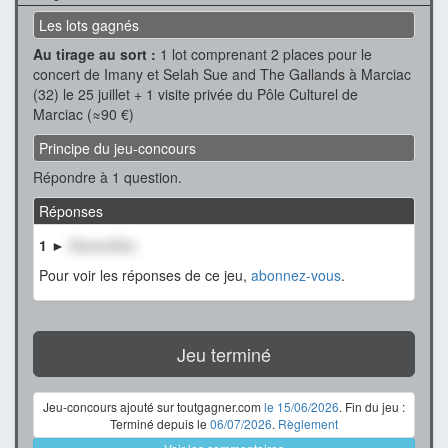
Les lots gagnés
Au tirage au sort :
1 lot comprenant 2 places pour le
concert de Imany et Selah Sue and The Gallands à Marciac
(32) le 25 juillet + 1 visite privée du Pôle Culturel de
Marciac (≈90 €)
Principe du jeu-concours
Répondre à 1 question.
Réponses
1 ►
XxxxxxXxx
Pour voir les réponses de ce jeu,
abonnez-vous
.
Jeu terminé
Jeu-concours ajouté sur toutgagner.com
le 15/06/2026
. Fin du jeu :
Terminé depuis le
06/07/2026
.
Règlement