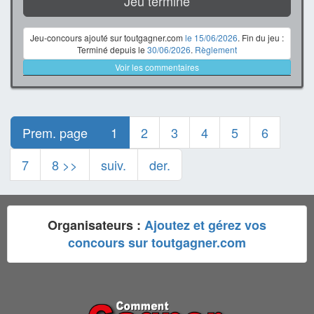
Jeu terminé
Jeu-concours ajouté sur toutgagner.com
le 15/06/2026
. Fin du jeu :
Terminé depuis le
30/06/2026
.
Règlement
Voir les commentaires
Prem. page
1
2
3
4
5
6
7
8 >>
suiv.
der.
Organisateurs :
Ajoutez et gérez vos
concours sur toutgagner.com