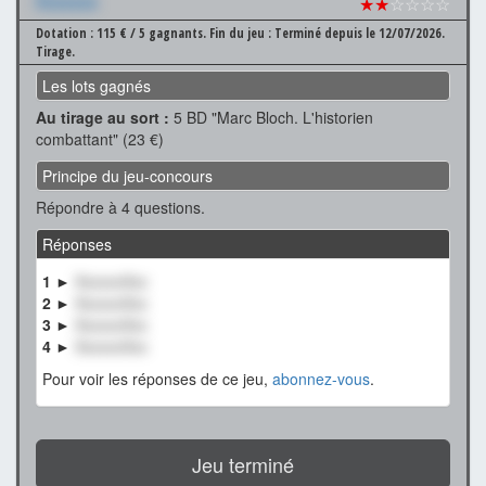
Xxxxxxx
★★
☆☆☆☆
Dotation : 115 € / 5 gagnants.
Fin du jeu : Terminé depuis le 12/07/2026.
Tirage.
Les lots gagnés
Au tirage au sort :
5 BD "Marc Bloch. L'historien
combattant" (23 €)
Principe du jeu-concours
Répondre à 4 questions.
Réponses
1 ►
XxxxxxXxx
2 ►
XxxxxxXxx
3 ►
XxxxxxXxx
4 ►
XxxxxxXxx
Pour voir les réponses de ce jeu,
abonnez-vous
.
Jeu terminé