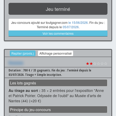
Jeu terminé
Jeu-concours ajouté sur toutgagner.com
le 15/06/2026
. Fin du jeu :
Terminé depuis le
05/07/2026
.
Voir les commentaires
Replier (provis.)
Affichage personnalisé
Xxxxxxx
★★
☆☆☆☆
Dotation : 700 € / 35 gagnants.
Fin du jeu : Terminé depuis le
03/07/2026.
Tirage + Simple inscription.
Les lots gagnés
Au tirage au sort :
35 × 2 entrées pour l'exposition "Anne
et Patrick Poirier. Odyssée de l'oubli" au Musée d'arts de
Nantes (44) (≈20 €)
Principe du jeu-concours