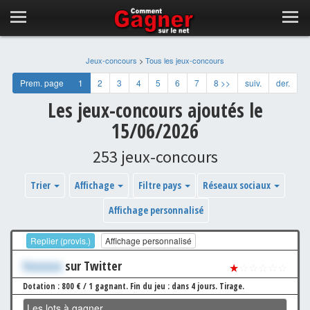
Jeux-concours
>
Tous les jeux-concours
Prem. page
1
2
3
4
5
6
7
8 >>
suiv.
der.
Les jeux-concours ajoutés le
15/06/2026
253 jeux-concours
Trier
Affichage
Filtre pays
Réseaux sociaux
Affichage personnalisé
Replier (provis.)
Affichage personnalisé
Xxxxxxx
sur Twitter
★
☆☆☆☆☆
Dotation : 800 € / 1 gagnant.
Fin du jeu : dans 4 jours.
Tirage.
Les lots à gagner