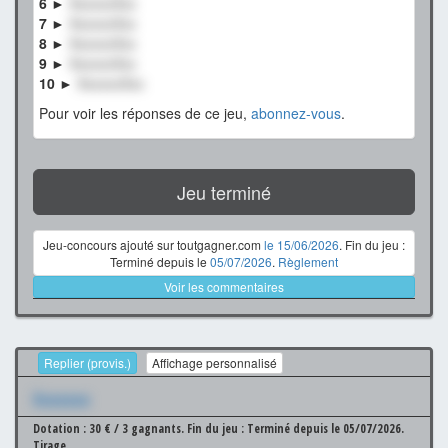
6 ►
XxxxxxXxx
7 ►
XxxxxxXxx
8 ►
XxxxxxXxx
9 ►
XxxxxxXxx
10 ►
XxxxxxXxx
Pour voir les réponses de ce jeu,
abonnez-vous
.
Jeu terminé
Jeu-concours ajouté sur toutgagner.com
le 15/06/2026
. Fin du jeu :
Terminé depuis le
05/07/2026
.
Règlement
Voir les commentaires
Replier (provis.)
Affichage personnalisé
Xxxxxxx
Dotation : 30 € / 3 gagnants.
Fin du jeu : Terminé depuis le 05/07/2026.
Tirage.