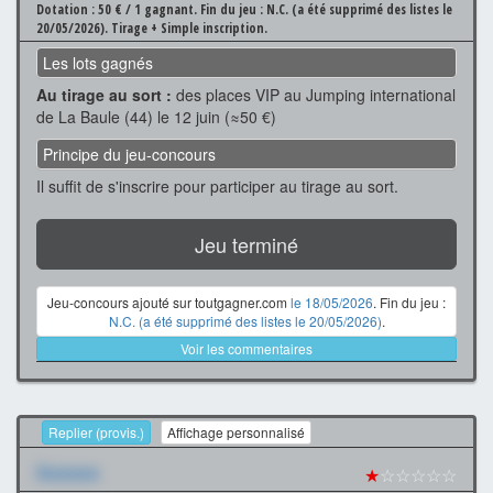
Dotation : 50 € / 1 gagnant.
Fin du jeu : N.C. (a été supprimé des listes le
20/05/2026).
Tirage + Simple inscription.
Les lots gagnés
Au tirage au sort :
des places VIP au Jumping international
de La Baule (44) le 12 juin (≈50 €)
Principe du jeu-concours
Il suffit de s'inscrire pour participer au tirage au sort.
Jeu terminé
Jeu-concours ajouté sur toutgagner.com
le 18/05/2026
. Fin du jeu :
N.C. (a été supprimé des listes le 20/05/2026)
.
Voir les commentaires
Replier (provis.)
Affichage personnalisé
Xxxxxxx
★
☆☆☆☆☆