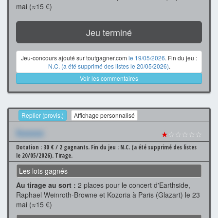
mai (≈15 €)
Jeu terminé
Jeu-concours ajouté sur toutgagner.com
le 19/05/2026
. Fin du jeu :
N.C. (a été supprimé des listes le 20/05/2026)
.
Voir les commentaires
Replier (provis.)
Affichage personnalisé
Xxxxxxx
★
☆☆☆☆☆
Dotation : 30 € / 2 gagnants.
Fin du jeu : N.C. (a été supprimé des listes
le 20/05/2026).
Tirage.
Les lots gagnés
Au tirage au sort :
2 places pour le concert d'Earthside,
Raphael Weinroth-Browne et Kozoria à Paris (Glazart) le 23
mai (≈15 €)