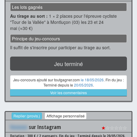
Les lots gagnés
Au tirage au sort :
1 × 2 places pour l'épreuve cycliste
"Tour de la Vallée" à Montluçon (03) les 23 et 24
mai (≈30 €)
Principe du jeu-concours
Il suffit de s'inscrire pour participer au tirage au sort.
Jeu terminé
Jeu-concours ajouté sur toutgagner.com
le 18/05/2026
. Fin du jeu :
Terminé depuis le
20/05/2026
.
Voir les commentaires
Replier (provis.)
Affichage personnalisé
Xxxxxxx
sur Instagram
★
☆☆☆☆☆
Dotation : 300 € / 2 gagnants.
Fin du jeu : Terminé depuis le 20/05/2026.