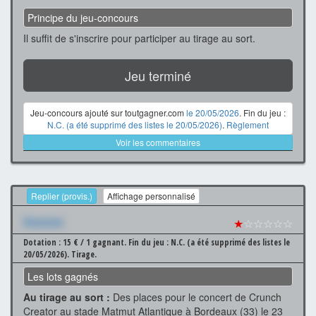
Principe du jeu-concours
Il suffit de s'inscrire pour participer au tirage au sort.
Jeu terminé
Jeu-concours ajouté sur toutgagner.com
le 20/05/2026
. Fin du jeu :
N.C. (a été supprimé des listes le 20/05/2026)
.
Règlement
Voir les commentaires
Replier (provis.)
Affichage personnalisé
Xxxxxxx
★
☆☆☆☆☆
Dotation : 15 € / 1 gagnant.
Fin du jeu : N.C. (a été supprimé des listes le
20/05/2026).
Tirage.
Les lots gagnés
Au tirage au sort :
Des places pour le concert de Crunch
Creator au stade Matmut Atlantique à Bordeaux (33) le 23