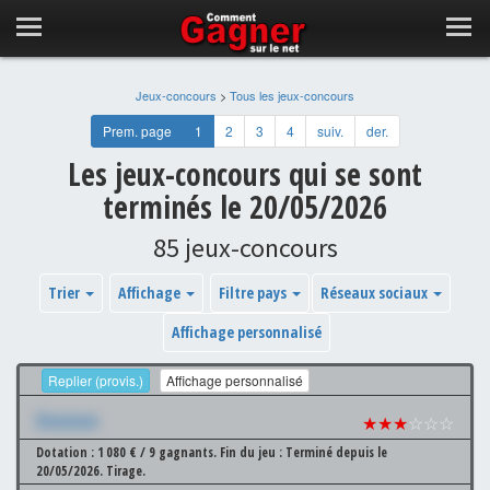
Jeux-concours
>
Tous les jeux-concours
Prem. page
1
2
3
4
suiv.
der.
Les jeux-concours qui se sont
terminés le 20/05/2026
85 jeux-concours
Trier
Affichage
Filtre pays
Réseaux sociaux
Affichage personnalisé
Replier (provis.)
Affichage personnalisé
Xxxxxxx
★★★
☆☆☆
Dotation : 1 080 € / 9 gagnants.
Fin du jeu : Terminé depuis le
20/05/2026.
Tirage.