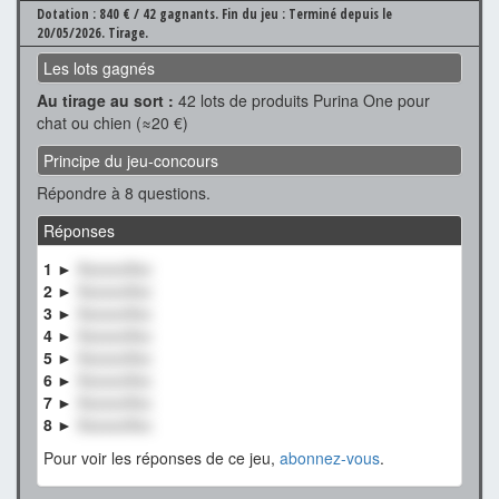
Dotation : 840 € / 42 gagnants.
Fin du jeu : Terminé depuis le
20/05/2026.
Tirage.
Les lots gagnés
Au tirage au sort :
42 lots de produits Purina One pour
chat ou chien (≈20 €)
Principe du jeu-concours
Répondre à 8 questions.
Réponses
1 ►
XxxxxxXxx
2 ►
XxxxxxXxx
3 ►
XxxxxxXxx
4 ►
XxxxxxXxx
5 ►
XxxxxxXxx
6 ►
XxxxxxXxx
7 ►
XxxxxxXxx
8 ►
XxxxxxXxx
Pour voir les réponses de ce jeu,
abonnez-vous
.