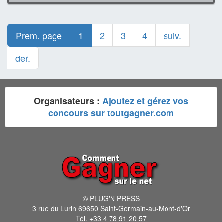
Prem. page
1
2
3
4
suiv.
der.
Organisateurs :
Ajoutez et gérez vos
concours sur toutgagner.com
© PLUG'N PRESS
3 rue du Lurin 69650 Saint-Germain-au-Mont-d'Or
Tél. +33 4 78 91 20 57