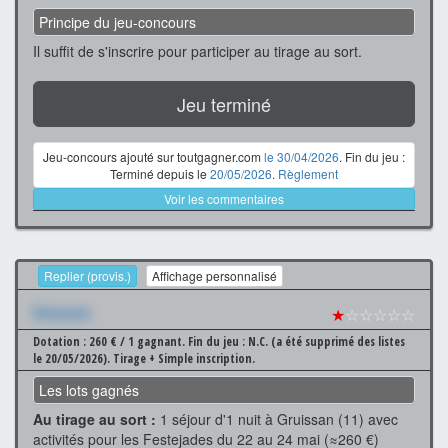
Principe du jeu-concours
Il suffit de s'inscrire pour participer au tirage au sort.
Jeu terminé
Jeu-concours ajouté sur toutgagner.com
le 30/04/2026
. Fin du jeu :
Terminé depuis le
20/05/2026
.
Règlement
Voir les commentaires
Replier (provis.)
Affichage personnalisé
Xxxxxxx
★
☆☆☆☆☆
Dotation : 260 € / 1 gagnant.
Fin du jeu : N.C. (a été supprimé des listes
le 20/05/2026).
Tirage + Simple inscription.
Les lots gagnés
Au tirage au sort :
1 séjour d'1 nuit à Gruissan (11) avec
activités pour les Festejades du 22 au 24 mai (≈260 €)