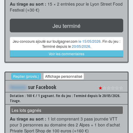
Au tirage au sort :
15 × 2 entrées pour le Lyon Street Food
Festival (≈30 €)
Jeu terminé
Jeu-concours ajouté sur toutgagner.com
le 15/05/2026
. Fin du jeu :
Terminé depuis le
20/05/2026
.
Voir les commentaires
Replier (provis.)
Affichage personnalisé
Xxxxxxx
sur Facebook
★
☆☆☆☆☆
Dotation : 160 € / 1 gagnant.
Fin du jeu : Terminé depuis le 20/05/2026.
Tirage.
Les lots gagnés
Au tirage au sort :
1 lot comprenant 3 pass journée VTT
pour 3 personnes au domaine des 2 Alpes + 1 bon d'achat
Private Sport Shop de 100 euros (≈160 €)