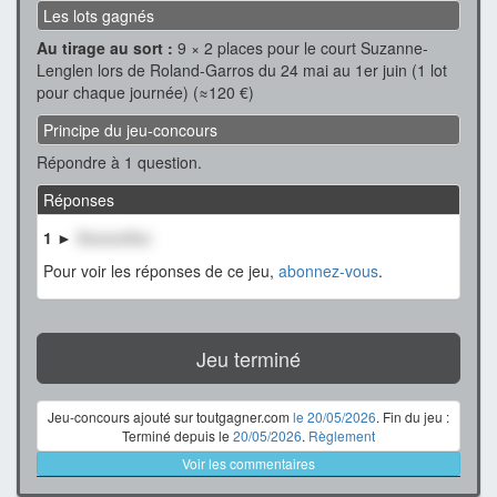
Les lots gagnés
Au tirage au sort :
9 × 2 places pour le court Suzanne-
Lenglen lors de Roland-Garros du 24 mai au 1er juin (1 lot
pour chaque journée) (≈120 €)
Principe du jeu-concours
Répondre à 1 question.
Réponses
1 ►
XxxxxxXxx
Pour voir les réponses de ce jeu,
abonnez-vous
.
Jeu terminé
Jeu-concours ajouté sur toutgagner.com
le 20/05/2026
. Fin du jeu :
Terminé depuis le
20/05/2026
.
Règlement
Voir les commentaires