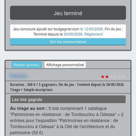
Jeu terminé
Jeu-concours ajouté sur toutgagner.com
le 12/05/2026
. Fin du jeu :
Terminé depuis le
20/05/2026
.
Règlement
Voir les commentaires
Replier (provis.)
Affichage personnalisé
Xxxxxxx
★★
☆☆☆☆
Dotation : 260 € / 5 gagnants.
Fin du jeu : Terminé depuis le 20/05/2026.
Tirage + Simple inscription.
Les lots gagnés
Au tirage au sort :
5 lots comprenant 1 catalogue
"Patrimoines en résistance : de Tombouctou à Odessa" + 2
entrées pour l'exposition "Patrimoines en résistance : de
Tombouctou à Odessa" à la Cité de l'architecture et du
patrimoine (52 €)