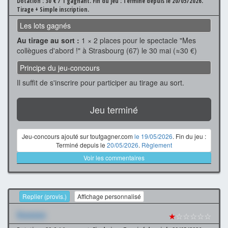
Dotation : 30 € / 1 gagnant.
Fin du jeu : Terminé depuis le 20/05/2026.
Tirage + Simple inscription.
Les lots gagnés
Au tirage au sort :
1 × 2 places pour le spectacle "Mes
collègues d'abord !" à Strasbourg (67) le 30 mai (≈30 €)
Principe du jeu-concours
Il suffit de s'inscrire pour participer au tirage au sort.
Jeu terminé
Jeu-concours ajouté sur toutgagner.com
le 19/05/2026
. Fin du jeu :
Terminé depuis le
20/05/2026
.
Règlement
Voir les commentaires
Replier (provis.)
Affichage personnalisé
Xxxxxxx
★
☆☆☆☆☆