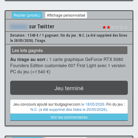
Replier (provis.)
Affichage personnalisé
Xxxxxxx
sur Twitter
★★
☆☆☆☆
Dotation : 1 540 € / 1 gagnant.
Fin du jeu : N.C. (a été supprimé des listes
le 20/05/2026).
Tirage.
Les lots gagnés
Au tirage au sort :
1 carte graphique GeForce RTX 5080
Founders Edition customisée 007 First Light avec 1 version
PC du jeu (≈1 540 €)
Jeu terminé
Jeu-concours ajouté sur toutgagner.com
le 18/05/2026
. Fin du jeu :
N.C. (a été supprimé des listes le 20/05/2026)
.
Voir les commentaires