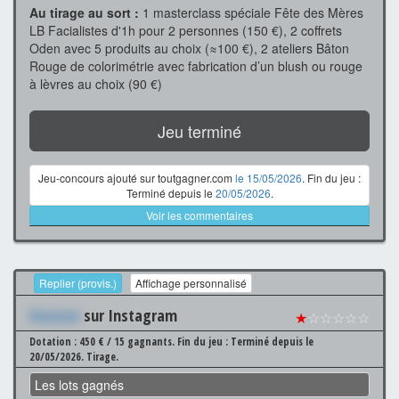
Au tirage au sort :
1 masterclass spéciale Fête des Mères
LB Facialistes d'1h pour 2 personnes (150 €), 2 coffrets
Oden avec 5 produits au choix (≈100 €), 2 ateliers Bâton
Rouge de colorimétrie avec fabrication d’un blush ou rouge
à lèvres au choix (90 €)
Jeu terminé
Jeu-concours ajouté sur toutgagner.com
le 15/05/2026
. Fin du jeu :
Terminé depuis le
20/05/2026
.
Voir les commentaires
Replier (provis.)
Affichage personnalisé
Xxxxxxx
sur Instagram
★
☆☆☆☆☆
Dotation : 450 € / 15 gagnants.
Fin du jeu : Terminé depuis le
20/05/2026.
Tirage.
Les lots gagnés