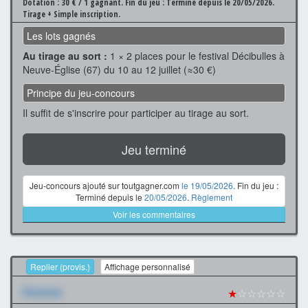
Dotation : 30 € / 1 gagnant.
Fin du jeu : Terminé depuis le 20/05/2026.
Tirage + Simple inscription.
Les lots gagnés
Au tirage au sort :
1 × 2 places pour le festival Décibulles à
Neuve-Église (67) du 10 au 12 juillet (≈30 €)
Principe du jeu-concours
Il suffit de s'inscrire pour participer au tirage au sort.
Jeu terminé
Jeu-concours ajouté sur toutgagner.com
le 19/05/2026
. Fin du jeu :
Terminé depuis le
20/05/2026
.
Règlement
Voir les commentaires
Replier (provis.)
Affichage personnalisé
Xxxxxxx
★
☆☆☆☆☆