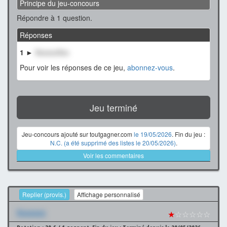
Principe du jeu-concours
Répondre à 1 question.
Réponses
1 ►
XxxxxxXxx
Pour voir les réponses de ce jeu,
abonnez-vous
.
Jeu terminé
Jeu-concours ajouté sur toutgagner.com
le 19/05/2026
. Fin du jeu :
N.C. (a été supprimé des listes le 20/05/2026)
.
Voir les commentaires
Replier (provis.)
Affichage personnalisé
Xxxxxxx
★
☆☆☆☆☆