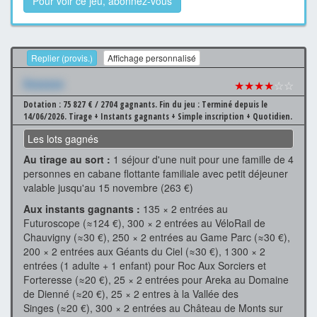
Pour voir ce jeu, abonnez-vous
Replier (provis.)
Affichage personnalisé
Xxxxxxx
★★★★
☆☆
Dotation : 75 827 € / 2704 gagnants.
Fin du jeu : Terminé depuis le
14/06/2026.
Tirage + Instants gagnants + Simple inscription + Quotidien.
Les lots gagnés
Au tirage au sort :
1 séjour d'une nuit pour une famille de 4
personnes en cabane flottante familiale avec petit déjeuner
valable jusqu'au 15 novembre (263 €)
Aux instants gagnants :
135 × 2 entrées au
Futuroscope (≈124 €), 300 × 2 entrées au VéloRail de
Chauvigny (≈30 €), 250 × 2 entrées au Game Parc (≈30 €),
200 × 2 entrées aux Géants du Ciel (≈30 €), 1 300 × 2
entrées (1 adulte + 1 enfant) pour Roc Aux Sorciers et
Forteresse (≈20 €), 25 × 2 entrées pour Areka au Domaine
de Dienné (≈20 €), 25 × 2 entres à la Vallée des
Singes (≈20 €), 300 × 2 entrées au Château de Monts sur