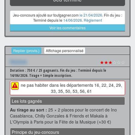
Jeu-concours ajouté sur toutgagner.com
le 21/04/2026
. Fin du jeu :
Terminé depuis le
14/06/2026
.
Règlement
Voir les commentaires
Replier (provis.)
Affichage personnalisé
Xxxxxxx
★★★
☆☆☆
Dotation : 750 € / 25 gagnants.
Fin du jeu : Terminé depuis le
14/06/2026.
Tirage + Simple inscription.
ne pas habiter dans les départements 16, 22, 24, 29,
33, 35, 50, 53, 56, 61
Les lots gagnés
Au tirage au sort :
25 × 2 places pour le concert de Ino
Casablanca, Chilly Gonzales & Friends et Makala à
L'Olympia à Paris pour la Fête de la Musique (≈30 €)
Principe du jeu-concours