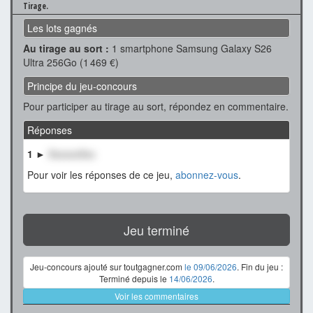
Tirage.
Les lots gagnés
Au tirage au sort :
1 smartphone Samsung Galaxy S26
Ultra 256Go (1 469 €)
Principe du jeu-concours
Pour participer au tirage au sort, répondez en commentaire.
Réponses
1 ►
XxxxxxXxx
Pour voir les réponses de ce jeu,
abonnez-vous
.
Jeu terminé
Jeu-concours ajouté sur toutgagner.com
le 09/06/2026
. Fin du jeu :
Terminé depuis le
14/06/2026
.
Voir les commentaires