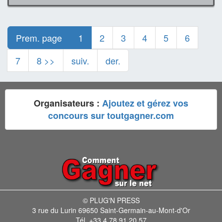
Prem. page
1
2
3
4
5
6
7
8 >>
suiv.
der.
Organisateurs :
Ajoutez et gérez vos
concours sur toutgagner.com
© PLUG'N PRESS
3 rue du Lurin 69650 Saint-Germain-au-Mont-d'Or
Tél. +33 4 78 91 20 57