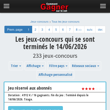
Jeux-concours
>
Tous les jeux-concours
Prem. page
1
2
3
4
5
6
7
8 >>
suiv.
der.
Les jeux-concours qui se sont
terminés le 14/06/2026
233 jeux-concours
Trier
Affichage
Filtre pays
Réseaux sociaux
Affichage personnalisé
Jeu
réservé aux abonnés
★★★★
☆☆
Dotation : 4 912 € / 16 gagnants.
Fin du jeu : Terminé depuis le
14/06/2026.
Tirage.