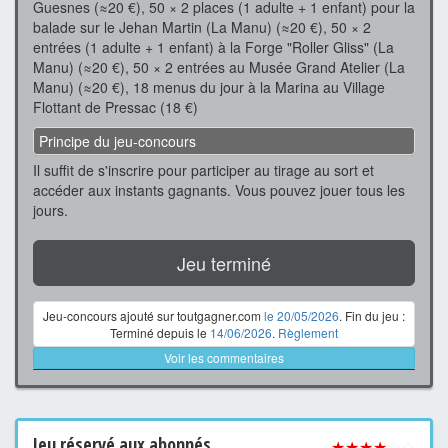
Guesnes (≈20 €), 50 × 2 places (1 adulte + 1 enfant) pour la
balade sur le Jehan Martin (La Manu) (≈20 €), 50 × 2
entrées (1 adulte + 1 enfant) à la Forge "Roller Gliss" (La
Manu) (≈20 €), 50 × 2 entrées au Musée Grand Atelier (La
Manu) (≈20 €), 18 menus du jour à la Marina au Village
Flottant de Pressac (18 €)
Principe du jeu-concours
Il suffit de s'inscrire pour participer au tirage au sort et
accéder aux instants gagnants. Vous pouvez jouer tous les
jours.
Jeu terminé
Jeu-concours ajouté sur toutgagner.com
le 20/05/2026
. Fin du jeu :
Terminé depuis le
14/06/2026
.
Règlement
Voir les commentaires
Jeu
réservé aux abonnés
★★★★
☆☆