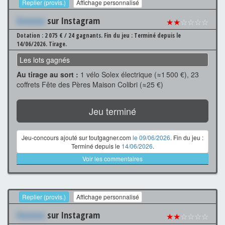
Replier (provis.)
Affichage personnalisé
Xxxxxxx
sur Instagram
★★
☆☆☆☆
Dotation : 2 075 € / 24 gagnants.
Fin du jeu : Terminé depuis le
14/06/2026.
Tirage.
Les lots gagnés
Au tirage au sort :
1 vélo Solex électrique (≈1 500 €), 23
coffrets Fête des Pères Maison Colibri (≈25 €)
Jeu terminé
Jeu-concours ajouté sur toutgagner.com
le 09/06/2026
. Fin du jeu :
Terminé depuis le
14/06/2026
.
Voir les commentaires
Replier (provis.)
Affichage personnalisé
Xxxxxxx
sur Instagram
★★
☆☆☆☆