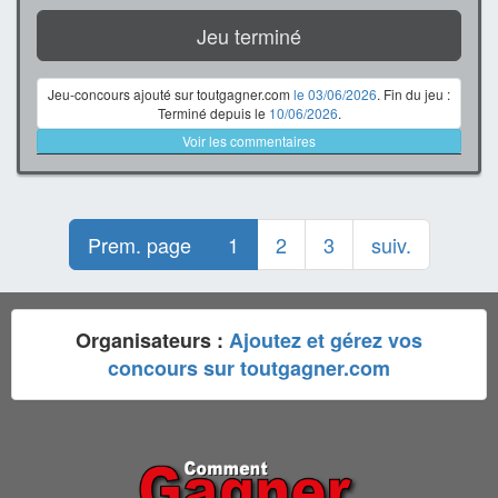
Jeu terminé
Jeu-concours ajouté sur toutgagner.com
le 03/06/2026
. Fin du jeu :
Terminé depuis le
10/06/2026
.
Voir les commentaires
Prem. page
1
2
3
suiv.
Organisateurs :
Ajoutez et gérez vos
concours sur toutgagner.com