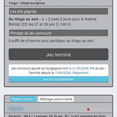
Tirage + Simple inscription.
Les lots gagnés
Au tirage au sort :
4 × 2 pass 2 jours pour le festival
Bobital (22) les 27 et 28 juin 2 (160 €)
Principe du jeu-concours
Il suffit de s'inscrire pour participer au tirage au sort.
Jeu terminé
Jeu-concours ajouté sur toutgagner.com
le 21/05/2026
. Fin du jeu :
Terminé depuis le
10/06/2026
.
Règlement
Voir les commentaires
Replier (provis.)
Affichage personnalisé
Xxxxxxx
★
☆☆☆☆☆
Dotation : 160 € / 1 gagnant.
Fin du jeu : N.C. (a été supprimé des listes