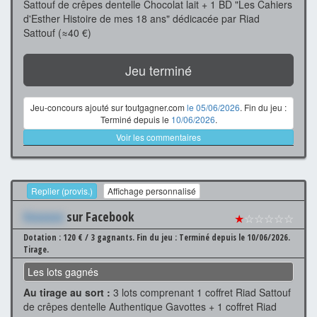
Sattouf de crêpes dentelle Chocolat lait + 1 BD "Les Cahiers
d'Esther Histoire de mes 18 ans" dédicacée par Riad
Sattouf (≈40 €)
Jeu terminé
Jeu-concours ajouté sur toutgagner.com
le 05/06/2026
. Fin du jeu :
Terminé depuis le
10/06/2026
.
Voir les commentaires
Replier (provis.)
Affichage personnalisé
Xxxxxxx
sur Facebook
★
☆☆☆☆☆
Dotation : 120 € / 3 gagnants.
Fin du jeu : Terminé depuis le 10/06/2026.
Tirage.
Les lots gagnés
Au tirage au sort :
3 lots comprenant 1 coffret Riad Sattouf
de crêpes dentelle Authentique Gavottes + 1 coffret Riad