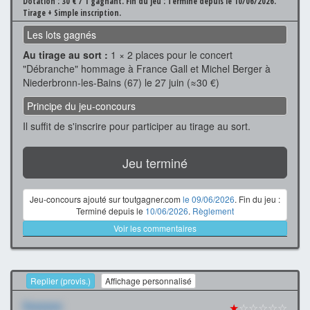
Dotation : 30 € / 1 gagnant.
Fin du jeu : Terminé depuis le 10/06/2026.
Tirage + Simple inscription.
Les lots gagnés
Au tirage au sort :
1 × 2 places pour le concert
"Débranche" hommage à France Gall et Michel Berger à
Niederbronn-les-Bains (67) le 27 juin (≈30 €)
Principe du jeu-concours
Il suffit de s'inscrire pour participer au tirage au sort.
Jeu terminé
Jeu-concours ajouté sur toutgagner.com
le 09/06/2026
. Fin du jeu :
Terminé depuis le
10/06/2026
.
Règlement
Voir les commentaires
Replier (provis.)
Affichage personnalisé
Xxxxxxx
★
☆☆☆☆☆