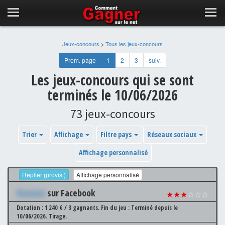
Jeux-concours
>
Tous les jeux-concours
Prem. page
1
2
3
suiv.
Les jeux-concours qui se sont
terminés le 10/06/2026
73 jeux-concours
Trier
Affichage
Filtre pays
Réseaux sociaux
Affichage personnalisé
Replier (provis.)
Affichage personnalisé
Xxxxxxx
sur Facebook
★★★
☆☆☆
Dotation : 1 240 € / 3 gagnants.
Fin du jeu : Terminé depuis le
10/06/2026.
Tirage.