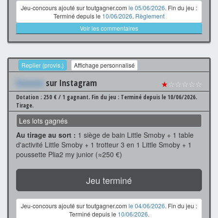
Jeu-concours ajouté sur toutgagner.com
le 05/06/2026
. Fin du jeu :
Terminé depuis le
10/06/2026
.
Règlement
Voir les commentaires
Replier (provis.)
Affichage personnalisé
Xxxxxxx
sur Instagram
★
☆☆☆☆☆
Dotation : 250 € / 1 gagnant.
Fin du jeu : Terminé depuis le 10/06/2026.
Tirage.
Les lots gagnés
Au tirage au sort :
1 siège de bain Little Smoby + 1 table
d'activité Little Smoby + 1 trotteur 3 en 1 Little Smoby + 1
poussette Plia2 my junior (≈250 €)
Jeu terminé
Jeu-concours ajouté sur toutgagner.com
le 04/06/2026
. Fin du jeu :
Terminé depuis le
10/06/2026
.