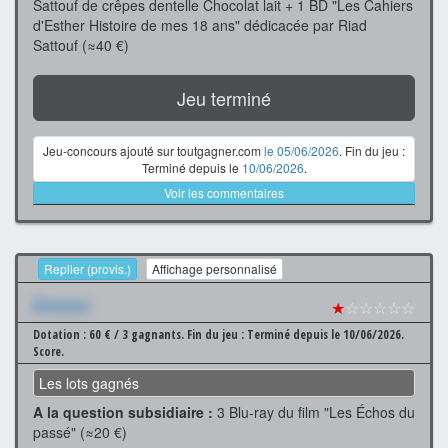
Sattouf de crêpes dentelle Chocolat lait + 1 BD "Les Cahiers
d'Esther Histoire de mes 18 ans" dédicacée par Riad
Sattouf (≈40 €)
Jeu terminé
Jeu-concours ajouté sur toutgagner.com
le 05/06/2026
. Fin du jeu :
Terminé depuis le
10/06/2026
.
Voir les commentaires
Replier (provis.)
Affichage personnalisé
Xxxxxxx
★
☆☆☆☆☆
Dotation : 60 € / 3 gagnants.
Fin du jeu : Terminé depuis le 10/06/2026.
Score.
Les lots gagnés
A la question subsidiaire :
3 Blu-ray du film "Les Échos du
passé" (≈20 €)