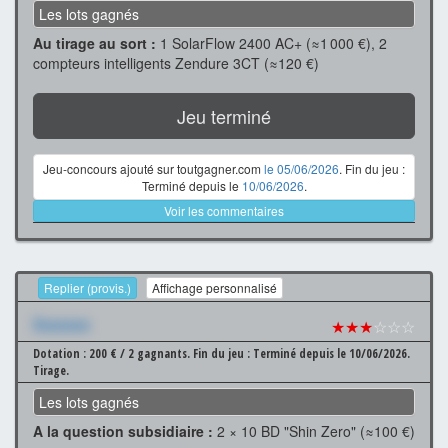
Les lots gagnés
Au tirage au sort :
1 SolarFlow 2400 AC+ (≈1 000 €), 2
compteurs intelligents Zendure 3CT (≈120 €)
Jeu terminé
Jeu-concours ajouté sur toutgagner.com
le 05/06/2026
. Fin du jeu :
Terminé depuis le
10/06/2026
.
Voir les commentaires
Replier (provis.)
Affichage personnalisé
Xxxxxxx
★★★
☆☆☆
Dotation : 200 € / 2 gagnants.
Fin du jeu : Terminé depuis le 10/06/2026.
Tirage.
Les lots gagnés
A la question subsidiaire :
2 × 10 BD "Shin Zero" (≈100 €)