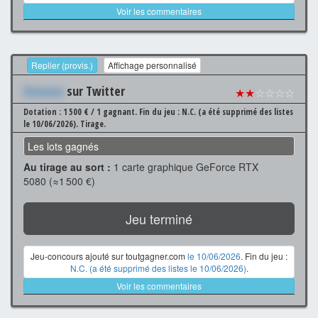
Voir les commentaires
Replier (provis.)
Affichage personnalisé
Xxxxxxx
sur Twitter
★★
☆☆☆☆
Dotation : 1 500 € / 1 gagnant.
Fin du jeu : N.C. (a été supprimé des listes
le 10/06/2026).
Tirage.
Les lots gagnés
Au tirage au sort :
1 carte graphique GeForce RTX
5080 (≈1 500 €)
Jeu terminé
Jeu-concours ajouté sur toutgagner.com
le 10/06/2026
. Fin du jeu :
N.C. (a été supprimé des listes le 10/06/2026)
.
Voir les commentaires