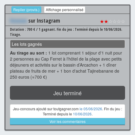
Replier (provis.)
Affichage personnalisé
Xxxxxxx
sur Instagram
★★
☆☆☆☆
Dotation : 700 € / 1 gagnant.
Fin du jeu : Terminé depuis le 10/06/2026.
Tirage.
Les lots gagnés
Au tirage au sort :
1 lot comprenant 1 séjour d'1 nuit pour
2 personnes au Cap Ferret à l'hôtel de la plage avec petits
déjeuners et activités sur le bassin d’Arcachon + 1 dîner
plateau de fruits de mer + 1 bon d'achat Tajinebanane de
250 euros (≈700 €)
Jeu terminé
Jeu-concours ajouté sur toutgagner.com
le 05/06/2026
. Fin du jeu :
Terminé depuis le
10/06/2026
.
Voir les commentaires