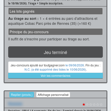
le 10/06/2026).
Tirage + Simple inscription.
Les lots gagnés
Au tirage au sort :
1 × 4 entrées au parc d'attractions et
aquatique Cobac Parc près de Rennes (35) (≈160 €)
Principe du jeu-concours
Il suffit de s'inscrire pour participer au tirage au sort.
Jeu terminé
Jeu-concours ajouté sur toutgagner.com
le 09/06/2026
. Fin du jeu :
N.C. (a été supprimé des listes le 10/06/2026)
.
Voir les commentaires
Replier (provis.)
Affichage personnalisé
Xxxxxxx
★
☆☆☆☆☆
Dotation : 180 € / 6 gagnants.
Fin du jeu : Terminé depuis le 10/06/2026.