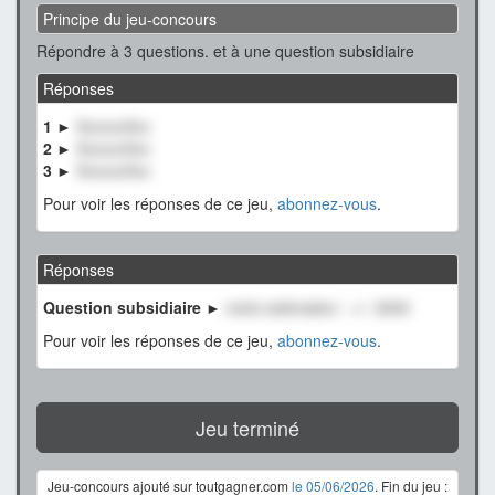
Principe du jeu-concours
Répondre à 3 questions. et à une question subsidiaire
Réponses
1 ►
XxxxxxXxx
2 ►
XxxxxxXxx
3 ►
XxxxxxXxx
Pour voir les réponses de ce jeu,
abonnez-vous
.
Réponses
Question subsidiaire ►
notre estimation : +/- 3000
Pour voir les réponses de ce jeu,
abonnez-vous
.
Jeu terminé
Jeu-concours ajouté sur toutgagner.com
le 05/06/2026
. Fin du jeu :