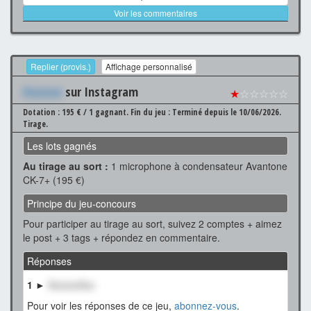
Voir les commentaires
Replier (provis.)
Affichage personnalisé
Xxxxxxx
sur Instagram
★
☆☆☆☆☆
Dotation : 195 € / 1 gagnant.
Fin du jeu : Terminé depuis le 10/06/2026.
Tirage.
Les lots gagnés
Au tirage au sort :
1 microphone à condensateur Avantone
CK-7+ (195 €)
Principe du jeu-concours
Pour participer au tirage au sort, suivez 2 comptes + aimez
le post + 3 tags + répondez en commentaire.
Réponses
1 ►
XxxxxxXxx
Pour voir les réponses de ce jeu,
abonnez-vous
.