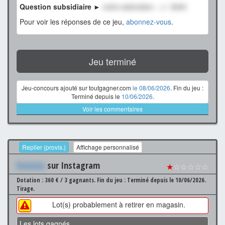
Question subsidiaire ►
notre estimation : +/- 3000
Pour voir les réponses de ce jeu,
abonnez-vous
.
Jeu terminé
Jeu-concours ajouté sur toutgagner.com
le 08/06/2026
. Fin du jeu :
Terminé depuis le
10/06/2026
.
Voir les commentaires
Replier (provis.)
Affichage personnalisé
Xxxxxxx
sur Instagram
★
☆☆☆☆☆
Dotation : 360 € / 3 gagnants.
Fin du jeu : Terminé depuis le 10/06/2026.
Tirage.
Lot(s) probablement à retirer en magasin.
Les lots gagnés