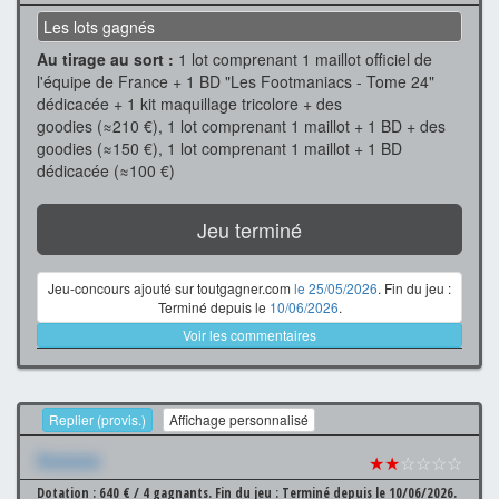
Les lots gagnés
Au tirage au sort :
1 lot comprenant 1 maillot officiel de
l'équipe de France + 1 BD "Les Footmaniacs - Tome 24"
dédicacée + 1 kit maquillage tricolore + des
goodies (≈210 €), 1 lot comprenant 1 maillot + 1 BD + des
goodies (≈150 €), 1 lot comprenant 1 maillot + 1 BD
dédicacée (≈100 €)
Jeu terminé
Jeu-concours ajouté sur toutgagner.com
le 25/05/2026
. Fin du jeu :
Terminé depuis le
10/06/2026
.
Voir les commentaires
Replier (provis.)
Affichage personnalisé
Xxxxxxx
★★
☆☆☆☆
Dotation : 640 € / 4 gagnants.
Fin du jeu : Terminé depuis le 10/06/2026.