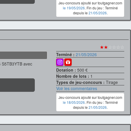
Jeu-concours ajouté sur toutgagner.com
le 19/05/2026
. Fin du jeu : Terminé
depuis le
21/05/2026
.
★★
☆☆☆☆
Terminé :
21/05/2026
O6 S5TB3YTB avec
Dotation :
500 €
Nombre de lots :
1
Types de jeu-concours :
Tirage
Voir les commentaires
Jeu-concours ajouté sur toutgagner.com
le 18/05/2026
. Fin du jeu : Terminé
depuis le
21/05/2026
.