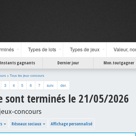
erminés
Types de lots
Types de jeux
Valeur, n
Instants gagnants
Dernier jour
Mon.toutgagner
ours
>
Tous les jeux-concours
3
4
5
6
7
suiv.
der.
se sont terminés le 21/05/2026
jeux-concours
ys
Réseaux sociaux
Affichage personnalisé