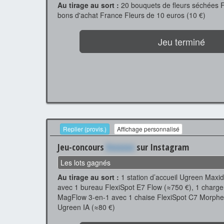
Au tirage au sort :
20 bouquets de fleurs séchées F
bons d'achat France Fleurs de 10 euros (10 €)
Jeu terminé
Replier (provis.)
Affichage personnalisé
Jeu-concours
Xxxxxxx
sur Instagram
Les lots gagnés
Au tirage au sort :
1 station d’accueil Ugreen Maxi
avec 1 bureau FlexiSpot E7 Flow (≈750 €), 1 chargeu
MagFlow 3-en-1 avec 1 chaise FlexiSpot C7 Morphe
Ugreen IA (≈80 €)