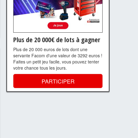
Plus de 20 000€ de lots à gagner
Plus de 20 000 euros de lots dont une
servante Facom d'une valeur de 3292 euros !
Faites un petit jeu facile, vous pouvez tenter
votre chance tous les jours.
PARTICIPER