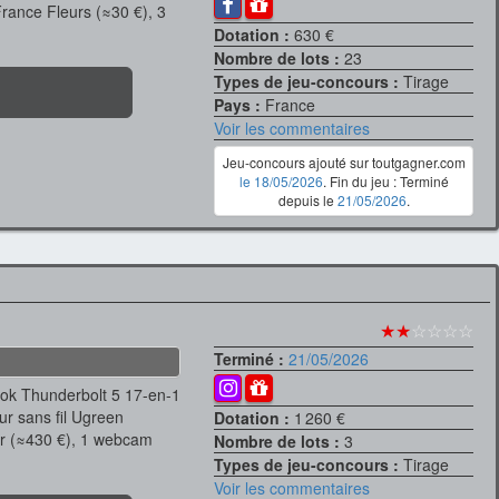
rance Fleurs (≈30 €), 3
Dotation :
630 €
Nombre de lots :
23
Types de jeu-concours :
Tirage
Pays :
France
Voir les commentaires
Jeu-concours ajouté sur toutgagner.com
le 18/05/2026
. Fin du jeu : Terminé
depuis le
21/05/2026
.
★★
☆☆☆☆
Terminé :
21/05/2026
dok Thunderbolt 5 17-en-1
r sans fil Ugreen
Dotation :
1 260 €
r (≈430 €), 1 webcam
Nombre de lots :
3
Types de jeu-concours :
Tirage
Voir les commentaires