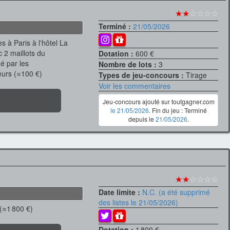
★★
☆☆☆☆
Terminé :
21/05/2026
s à Paris à l'hôtel La
 2 maillots du
Dotation :
600 €
é par les
Nombre de lots :
3
eurs (≈100 €)
Types de jeu-concours :
Tirage
Voir les commentaires
Jeu-concours ajouté sur toutgagner.com
le 21/05/2026
. Fin du jeu : Terminé
depuis le
21/05/2026
.
★★
☆☆☆☆
Date limite :
N.C. (a été supprimé
des listes le 21/05/2026)
(≈1 800 €)
Dotation :
1 800 €