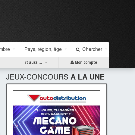
ombre
Pays, région, âge
Chercher
Et aussi...
Mon compte
JEUX-CONCOURS
A LA UNE