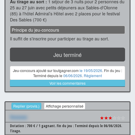
Au tirage au sort :
1 séjour de 3 nuits pour 2 personnes du
25 au 27 juin avec petits déjeuners aux Sables-d'Olonne
(85) à l'hôtel Admiral’s Hôtel avec 2 places pour le festival
Des Sables (700 €)
Principe du jeu-concours
Il suffit de s'inscrire pour participer au tirage au sort.
Jeu terminé
Jeu-concours ajouté sur toutgagner.com
le 19/05/2026
. Fin du jeu :
Terminé depuis le
06/06/2026
.
Règlement
Voir les commentaires
Replier (provis.)
Affichage personnalisé
Xxxxxxx
★★★
☆☆☆
Dotation : 700 € / 1 gagnant.
Fin du jeu : Terminé depuis le 06/06/2026.
Tirage.