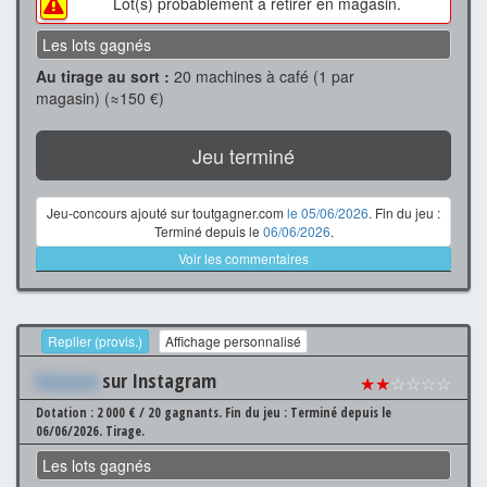
Lot(s) probablement à retirer en magasin.
Les lots gagnés
Au tirage au sort :
20 machines à café (1 par
magasin) (≈150 €)
Jeu terminé
Jeu-concours ajouté sur toutgagner.com
le 05/06/2026
. Fin du jeu :
Terminé depuis le
06/06/2026
.
Voir les commentaires
Replier (provis.)
Affichage personnalisé
Xxxxxxx
sur Instagram
★★
☆☆☆☆
Dotation : 2 000 € / 20 gagnants.
Fin du jeu : Terminé depuis le
06/06/2026.
Tirage.
Les lots gagnés