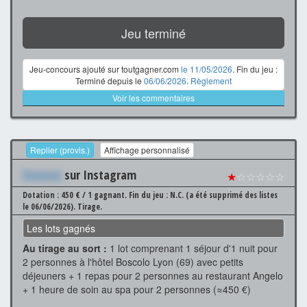
Jeu terminé
Jeu-concours ajouté sur toutgagner.com
le 11/05/2026
. Fin du jeu :
Terminé depuis le
06/06/2026
.
Règlement
Voir les commentaires
Replier (provis.)
Affichage personnalisé
Xxxxxxx
sur Instagram
★
☆☆☆☆☆
Dotation : 450 € / 1 gagnant.
Fin du jeu : N.C. (a été supprimé des listes
le 06/06/2026).
Tirage.
Les lots gagnés
Au tirage au sort :
1 lot comprenant 1 séjour d'1 nuit pour
2 personnes à l'hôtel Boscolo Lyon (69) avec petits
déjeuners + 1 repas pour 2 personnes au restaurant Angelo
+ 1 heure de soin au spa pour 2 personnes (≈450 €)