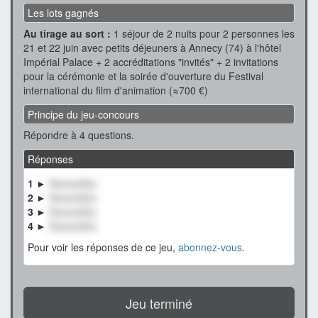
Les lots gagnés
Au tirage au sort :
1 séjour de 2 nuits pour 2 personnes les
21 et 22 juin avec petits déjeuners à Annecy (74) à l'hôtel
Impérial Palace + 2 accréditations "invités" + 2 invitations
pour la cérémonie et la soirée d'ouverture du Festival
international du film d'animation (≈700 €)
Principe du jeu-concours
Répondre à 4 questions.
Réponses
1 ►
XxxxxxXxx
2 ►
XxxxxxXxx
3 ►
XxxxxxXxx
4 ►
XxxxxxXxx
Pour voir les réponses de ce jeu,
abonnez-vous
.
Jeu terminé