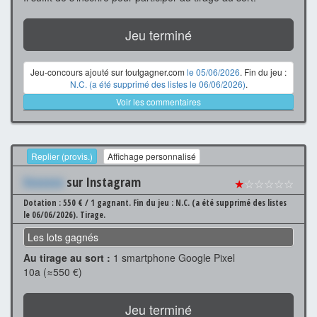
Jeu terminé
Jeu-concours ajouté sur toutgagner.com
le 05/06/2026
. Fin du jeu :
N.C. (a été supprimé des listes le 06/06/2026)
.
Voir les commentaires
Replier (provis.)
Affichage personnalisé
Xxxxxxx
sur Instagram
★
☆☆☆☆☆
Dotation : 550 € / 1 gagnant.
Fin du jeu : N.C. (a été supprimé des listes
le 06/06/2026).
Tirage.
Les lots gagnés
Au tirage au sort :
1 smartphone Google Pixel
10a (≈550 €)
Jeu terminé