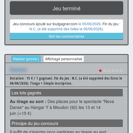
Jeu terminé
Jeu-concours ajouté sur toutgagner.com
le 05/06/2026
. Fin du jeu :
N.C. (a été supprimé des listes le 06/06/2026)
.
Voir les commentaires
Replier (provis.)
Affichage personnalisé
Xxxxxxx
★
☆☆☆☆☆
Dotation : 15 € / 1 gagnant.
Fin du jeu : N.C. (a été supprimé des listes le
06/06/2026).
Tirage + Simple inscription.
Les lots gagnés
Au tirage au sort :
Des places pour le spectacle "Nova
Danse" au Hangar Y à Meudon (92) les 13 et 14
juin (≈15 €)
Principe du jeu-concours
Il suffit de s'inscrire pour participer au tirage au sort.