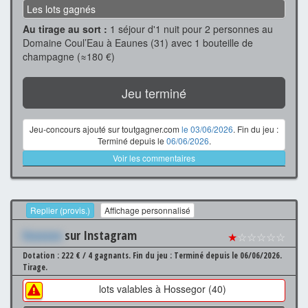
Les lots gagnés
Au tirage au sort :
1 séjour d'1 nuit pour 2 personnes au
Domaine Coul’Eau à Eaunes (31) avec 1 bouteille de
champagne (≈180 €)
Jeu terminé
Jeu-concours ajouté sur toutgagner.com
le 03/06/2026
. Fin du jeu :
Terminé depuis le
06/06/2026
.
Voir les commentaires
Replier (provis.)
Affichage personnalisé
Xxxxxxx
sur Instagram
★
☆☆☆☆☆
Dotation : 222 € / 4 gagnants.
Fin du jeu : Terminé depuis le 06/06/2026.
Tirage.
lots valables à Hossegor (40)