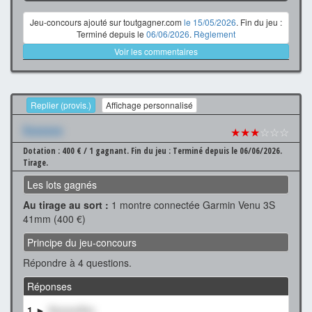
Jeu-concours ajouté sur toutgagner.com
le 15/05/2026
. Fin du jeu :
Terminé depuis le
06/06/2026
.
Règlement
Voir les commentaires
Replier (provis.)
Affichage personnalisé
Xxxxxxx
★★★
☆☆☆
Dotation : 400 € / 1 gagnant.
Fin du jeu : Terminé depuis le 06/06/2026.
Tirage.
Les lots gagnés
Au tirage au sort :
1 montre connectée Garmin Venu 3S
41mm (400 €)
Principe du jeu-concours
Répondre à 4 questions.
Réponses
1 ►
XxxxxxXxx