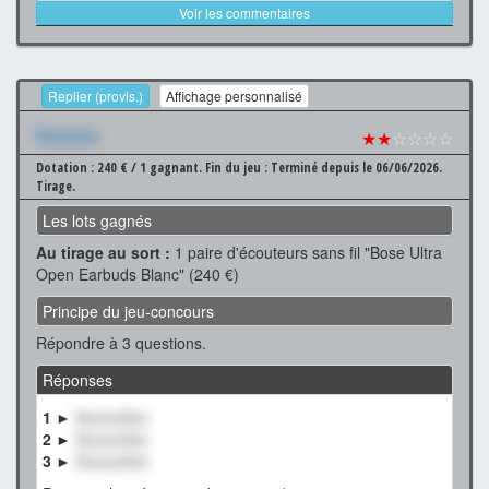
Voir les commentaires
Replier (provis.)
Affichage personnalisé
Xxxxxxx
★★
☆☆☆☆
Dotation : 240 € / 1 gagnant.
Fin du jeu : Terminé depuis le 06/06/2026.
Tirage.
Les lots gagnés
Au tirage au sort :
1 paire d'écouteurs sans fil "Bose Ultra
Open Earbuds Blanc" (240 €)
Principe du jeu-concours
Répondre à 3 questions.
Réponses
1 ►
XxxxxxXxx
2 ►
XxxxxxXxx
3 ►
XxxxxxXxx