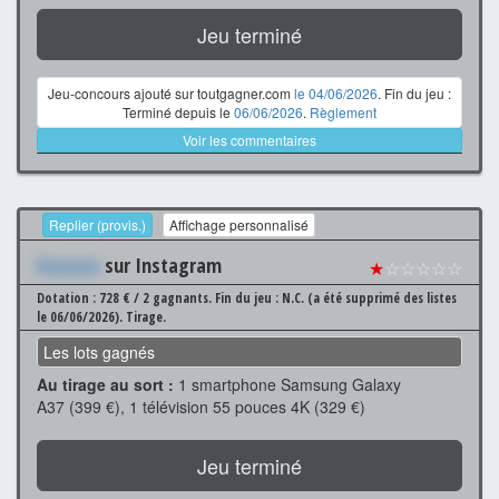
Jeu terminé
Jeu-concours ajouté sur toutgagner.com
le 04/06/2026
. Fin du jeu :
Terminé depuis le
06/06/2026
.
Règlement
Voir les commentaires
Replier (provis.)
Affichage personnalisé
Xxxxxxx
sur Instagram
★
☆☆☆☆☆
Dotation : 728 € / 2 gagnants.
Fin du jeu : N.C. (a été supprimé des listes
le 06/06/2026).
Tirage.
Les lots gagnés
Au tirage au sort :
1 smartphone Samsung Galaxy
A37 (399 €), 1 télévision 55 pouces 4K (329 €)
Jeu terminé