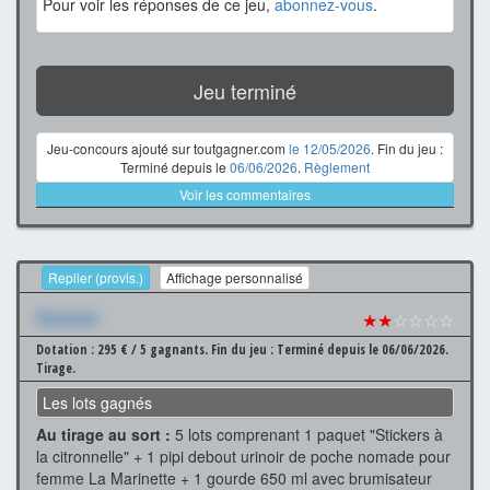
Pour voir les réponses de ce jeu,
abonnez-vous
.
Jeu terminé
Jeu-concours ajouté sur toutgagner.com
le 12/05/2026
. Fin du jeu :
Terminé depuis le
06/06/2026
.
Règlement
Voir les commentaires
Replier (provis.)
Affichage personnalisé
Xxxxxxx
★★
☆☆☆☆
Dotation : 295 € / 5 gagnants.
Fin du jeu : Terminé depuis le 06/06/2026.
Tirage.
Les lots gagnés
Au tirage au sort :
5 lots comprenant 1 paquet "Stickers à
la citronnelle" + 1 pipi debout urinoir de poche nomade pour
femme La Marinette + 1 gourde 650 ml avec brumisateur