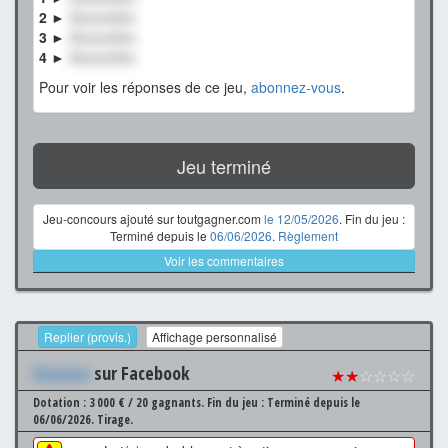
2 ►
XxxxxxXxx
3 ►
XxxxxxXxx
4 ►
XxxxxxXxx
Pour voir les réponses de ce jeu,
abonnez-vous
.
Jeu terminé
Jeu-concours ajouté sur toutgagner.com
le 12/05/2026
. Fin du jeu :
Terminé depuis le
06/06/2026
.
Règlement
Voir les commentaires
Replier (provis.)
Affichage personnalisé
Xxxxxxx
sur Facebook
★★
☆☆☆☆
Dotation : 3 000 € / 20 gagnants.
Fin du jeu : Terminé depuis le
06/06/2026.
Tirage.