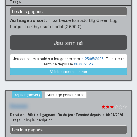
Tirage.
Les lots gagnés
Au tirage au sort :
1 barbecue kamado Big Green Egg
Large The Onyx sur chariot (2 690 €)
Jeu terminé
Jeu-concours ajouté sur toutgagner.com
le 25/05/2026
. Fin du jeu :
Terminé depuis le
06/06/2026
.
Voir les commentaires
Replier (provis.)
Affichage personnalisé
Xxxxxxx
★★★
☆☆☆
Dotation : 700 € / 1 gagnant.
Fin du jeu : Terminé depuis le 06/06/2026.
Tirage + Simple inscription.
Les lots gagnés