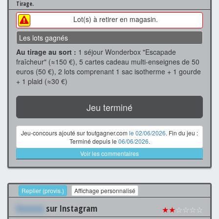
Tirage.
Lot(s) à retirer en magasin.
Les lots gagnés
Au tirage au sort :
1 séjour Wonderbox "Escapade
fraîcheur" (≈150 €), 5 cartes cadeau multi-enseignes de 50
euros (50 €), 2 lots comprenant 1 sac isotherme + 1 gourde
+ 1 plaid (≈30 €)
Jeu terminé
Jeu-concours ajouté sur toutgagner.com
le 02/06/2026
. Fin du jeu :
Terminé depuis le
06/06/2026
.
Voir les commentaires
Replier (provis.)
Affichage personnalisé
Xxxxxxx
sur Instagram
★★
☆☆☆☆