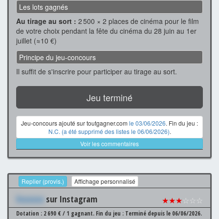
Les lots gagnés
Au tirage au sort :
2 500 × 2 places de cinéma pour le film
de votre choix pendant la fête du cinéma du 28 juin au 1er
juillet (≈10 €)
Principe du jeu-concours
Il suffit de s'inscrire pour participer au tirage au sort.
Jeu terminé
Jeu-concours ajouté sur toutgagner.com
le 03/06/2026
. Fin du jeu :
N.C. (a été supprimé des listes le 06/06/2026)
.
Voir les commentaires
Replier (provis.)
Affichage personnalisé
Xxxxxxx
sur Instagram
★★★
☆☆☆
Dotation : 2 690 € / 1 gagnant.
Fin du jeu : Terminé depuis le 06/06/2026.