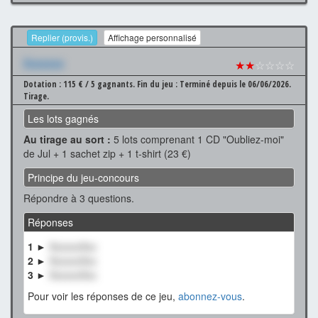
Replier (provis.)
Affichage personnalisé
Xxxxxxx
★★
☆☆☆☆
Dotation : 115 € / 5 gagnants.
Fin du jeu : Terminé depuis le 06/06/2026.
Tirage.
Les lots gagnés
Au tirage au sort :
5 lots comprenant 1 CD "Oubliez-moi"
de Jul + 1 sachet zip + 1 t-shirt (23 €)
Principe du jeu-concours
Répondre à 3 questions.
Réponses
1 ►
XxxxxxXxx
2 ►
XxxxxxXxx
3 ►
XxxxxxXxx
Pour voir les réponses de ce jeu,
abonnez-vous
.