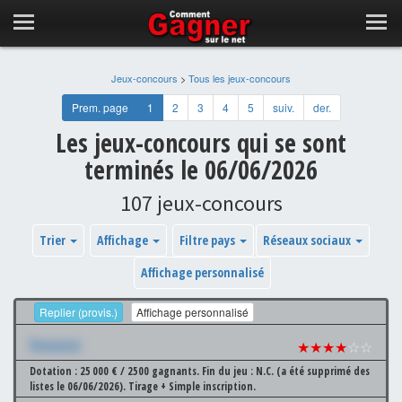
Jeux-concours
>
Tous les jeux-concours
Prem. page
1
2
3
4
5
suiv.
der.
Les jeux-concours qui se sont
terminés le 06/06/2026
107 jeux-concours
Trier
Affichage
Filtre pays
Réseaux sociaux
Affichage personnalisé
Replier (provis.)
Affichage personnalisé
Xxxxxxx
★★★★
☆☆
Dotation : 25 000 € / 2500 gagnants.
Fin du jeu : N.C. (a été supprimé des
listes le 06/06/2026).
Tirage + Simple inscription.