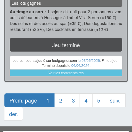
Les lots gagnés
Au tirage au sort :
1 séjour d'1 nuit pour 2 personnes avec
petits déjeuners à Hossegor à l'hôtel Villa Seren (≈150 €),
Des soins et des accès au spa (≈35 €), Des dégustations au
restaurant (≈25 €), Des cocktails en terrasse (≈12 €)
Jeu terminé
Jeu-concours ajouté sur toutgagner.com
le 03/06/2026
. Fin du jeu :
Terminé depuis le
06/06/2026
.
Voir les commentaires
Prem. page
1
2
3
4
5
suiv.
der.