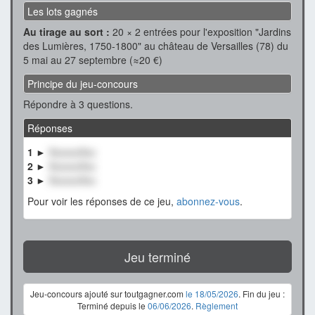
Les lots gagnés
Au tirage au sort :
20 × 2 entrées pour l'exposition "Jardins
des Lumières, 1750-1800" au château de Versailles (78) du
5 mai au 27 septembre (≈20 €)
Principe du jeu-concours
Répondre à 3 questions.
Réponses
1 ►
XxxxxxXxx
2 ►
XxxxxxXxx
3 ►
XxxxxxXxx
Pour voir les réponses de ce jeu,
abonnez-vous
.
Jeu terminé
Jeu-concours ajouté sur toutgagner.com
le 18/05/2026
. Fin du jeu :
Terminé depuis le
06/06/2026
.
Règlement