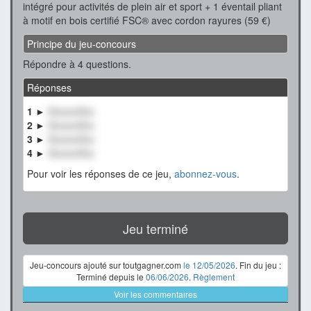
intégré pour activités de plein air et sport + 1 éventail pliant
à motif en bois certifié FSC® avec cordon rayures (59 €)
Principe du jeu-concours
Répondre à 4 questions.
Réponses
1 ►
XxxxxxXxx
2 ►
XxxxxxXxx
3 ►
XxxxxxXxx
4 ►
XxxxxxXxx
Pour voir les réponses de ce jeu,
abonnez-vous
.
Jeu terminé
Jeu-concours ajouté sur toutgagner.com
le 12/05/2026
. Fin du jeu :
Terminé depuis le
06/06/2026
.
Règlement
Voir les commentaires