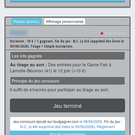
Replier (provis.)
Affichage personnalisé
Xxxxxxx
★
☆☆☆☆☆
Dotation : 10 € / 1 gagnant.
Fin du jeu : N.C. (a été supprimé des listes le
09/06/2026).
Tirage + Simple inscription.
Les lots gagnés
Au tirage au sort :
Des entrées pour le Game Fair à
Lamotte-Beuvron (41) le 12 juin (≈10 €)
Principe du jeu-concours
Il suffit de s'inscrire pour participer au tirage au sort.
Jeu terminé
Jeu-concours ajouté sur toutgagner.com
le 08/06/2026
. Fin du jeu :
N.C. (a été supprimé des listes le 09/06/2026)
.
Règlement
Voir les commentaires