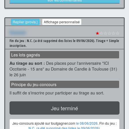
Replier (provis.)
Affichage personnalisé
Xxxxxxx
★
☆☆☆☆☆
Fin du jeu : N.C. (a été supprimé des listes le 09/06/2026).
Tirage + Simple
inscription.
Les lots gagnés
Au tirage au sort :
Des places pour l'anniversaire "ICI
Occitanie - 15 ans" au Domaine de Candie à Toulouse (31)
le 26 juin
Principe du jeu-concours
Il suffit de s'inscrire pour participer au tirage au sort.
Jeu terminé
Jeu-concours ajouté sur toutgagner.com
le 08/06/2026
. Fin du jeu :
N.C. (a été supprimé des listes le 09/06/2026)
.