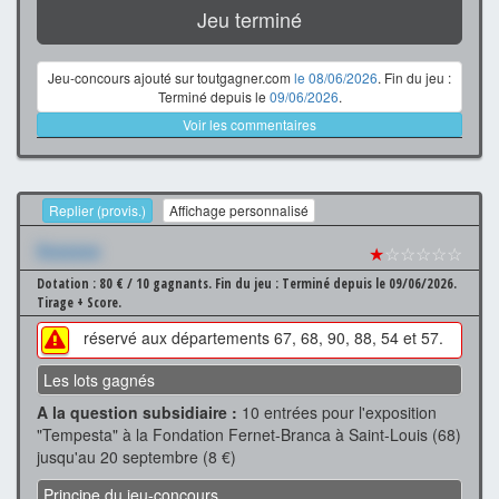
Jeu terminé
Jeu-concours ajouté sur toutgagner.com
le 08/06/2026
. Fin du jeu :
Terminé depuis le
09/06/2026
.
Voir les commentaires
Replier (provis.)
Affichage personnalisé
Xxxxxxx
★
☆☆☆☆☆
Dotation : 80 € / 10 gagnants.
Fin du jeu : Terminé depuis le 09/06/2026.
Tirage + Score.
réservé aux départements 67, 68, 90, 88, 54 et 57.
Les lots gagnés
A la question subsidiaire :
10 entrées pour l'exposition
"Tempesta" à la Fondation Fernet-Branca à Saint-Louis (68)
jusqu'au 20 septembre (8 €)
Principe du jeu-concours