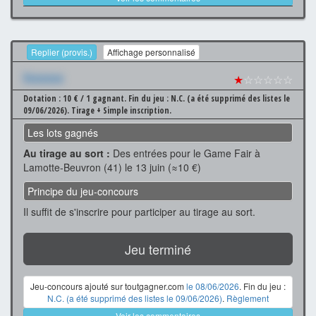
Replier (provis.)
Affichage personnalisé
Xxxxxxx
★
☆☆☆☆☆
Dotation : 10 € / 1 gagnant.
Fin du jeu : N.C. (a été supprimé des listes le
09/06/2026).
Tirage + Simple inscription.
Les lots gagnés
Au tirage au sort :
Des entrées pour le Game Fair à
Lamotte-Beuvron (41) le 13 juin (≈10 €)
Principe du jeu-concours
Il suffit de s'inscrire pour participer au tirage au sort.
Jeu terminé
Jeu-concours ajouté sur toutgagner.com
le 08/06/2026
. Fin du jeu :
N.C. (a été supprimé des listes le 09/06/2026)
.
Règlement
Voir les commentaires