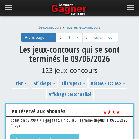
Jeux-concours
>
Tous les jeux-concours
Prem. page
1
2
3
4
5
suiv.
der.
Les jeux-concours qui se sont
terminés le 09/06/2026
123 jeux-concours
Trier
Affichage
Filtre pays
Réseaux sociaux
Affichage personnalisé
Jeu
réservé aux abonnés
★★★★
☆☆
Dotation : 3 790 € / 1 gagnant.
Fin du jeu : Terminé depuis le 09/06/2026.
Tirage.