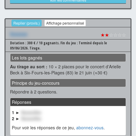
Replier (provis.)
Affichage personnalisé
Xxxxxxx
★★
☆☆☆☆
Dotation : 300 € / 10 gagnants.
Fin du jeu : Terminé depuis le
09/06/2026.
Tirage.
Les lots gagnés
Au tirage au sort :
10 × 2 places pour le concert d'Arielle
Beck à Six-Fours-les-Plages (83) le 21 juin (≈30 €)
Principe du jeu-concours
Répondre à 2 questions.
Réponses
1 ►
XxxxxxXxx
2 ►
XxxxxxXxx
Pour voir les réponses de ce jeu,
abonnez-vous
.