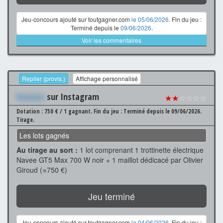
Jeu-concours ajouté sur toutgagner.com
le 05/06/2026
. Fin du jeu :
Terminé depuis le
09/06/2026
.
Voir les commentaires
Replier (provis.)
Affichage personnalisé
Xxxxxxx
sur Instagram
★★
☆☆☆☆
Dotation : 750 € / 1 gagnant.
Fin du jeu : Terminé depuis le 09/06/2026.
Tirage.
Les lots gagnés
Au tirage au sort :
1 lot comprenant 1 trottinette électrique
Navee GT5 Max 700 W noir + 1 maillot dédicacé par Olivier
Giroud (≈750 €)
Jeu terminé
Jeu-concours ajouté sur toutgagner.com
le 04/06/2026
. Fin du jeu :