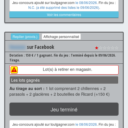
Jeu-concours ajouté sur toutgagner.com
le 08/06/2026
. Fin du jeu :
N.C. (a été supprimé des listes le 09/06/2026)
.
Voir les commentaires
Replier (provis.)
Affichage personnalisé
Xxxxxxx
sur Facebook
★
☆☆☆☆☆
Dotation : 150 € / 1 gagnant.
Fin du jeu : Terminé depuis le 09/06/2026.
Tirage.
Lot(s) à retirer en magasin.
Les lots gagnés
Au tirage au sort :
1 lot comprenant 2 chiliennes + 2
parasols + 2 glacières + 2 bouteilles de Ricard (≈150 €)
Jeu terminé
Jeu-concours ajouté sur toutgagner.com
le 08/06/2026
. Fin du jeu :