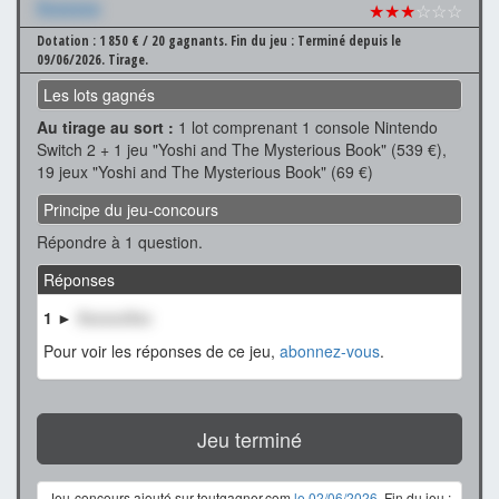
Xxxxxxx
★★★
☆☆☆
Dotation : 1 850 € / 20 gagnants.
Fin du jeu : Terminé depuis le
09/06/2026.
Tirage.
Les lots gagnés
Au tirage au sort :
1 lot comprenant 1 console Nintendo
Switch 2 + 1 jeu "Yoshi and The Mysterious Book" (539 €),
19 jeux "Yoshi and The Mysterious Book" (69 €)
Principe du jeu-concours
Répondre à 1 question.
Réponses
1 ►
XxxxxxXxx
Pour voir les réponses de ce jeu,
abonnez-vous
.
Jeu terminé
Jeu-concours ajouté sur toutgagner.com
le 02/06/2026
. Fin du jeu :