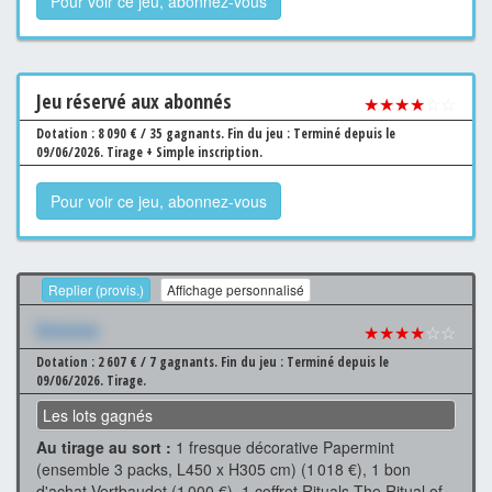
Pour voir ce jeu, abonnez-vous
Jeu
réservé aux abonnés
★★★★
☆☆
Dotation : 8 090 € / 35 gagnants.
Fin du jeu : Terminé depuis le
09/06/2026.
Tirage + Simple inscription.
Pour voir ce jeu, abonnez-vous
Replier (provis.)
Affichage personnalisé
Xxxxxxx
★★★★
☆☆
Dotation : 2 607 € / 7 gagnants.
Fin du jeu : Terminé depuis le
09/06/2026.
Tirage.
Les lots gagnés
Au tirage au sort :
1 fresque décorative Papermint
(ensemble 3 packs, L450 x H305 cm) (1 018 €), 1 bon
d'achat Vertbaudet (1 000 €), 1 coffret Rituals The Ritual of