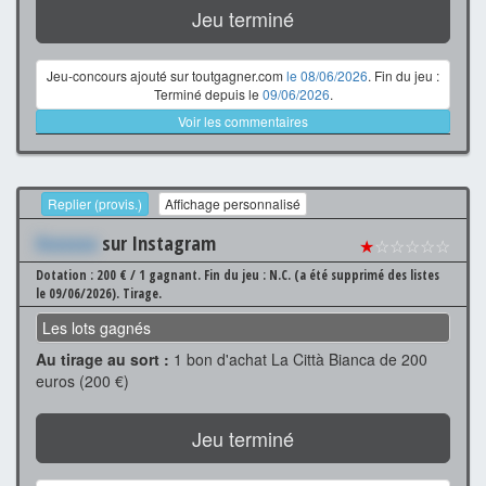
Jeu terminé
Jeu-concours ajouté sur toutgagner.com
le 08/06/2026
. Fin du jeu :
Terminé depuis le
09/06/2026
.
Voir les commentaires
Replier (provis.)
Affichage personnalisé
Xxxxxxx
sur Instagram
★
☆☆☆☆☆
Dotation : 200 € / 1 gagnant.
Fin du jeu : N.C. (a été supprimé des listes
le 09/06/2026).
Tirage.
Les lots gagnés
Au tirage au sort :
1 bon d'achat La Città Bianca de 200
euros (200 €)
Jeu terminé