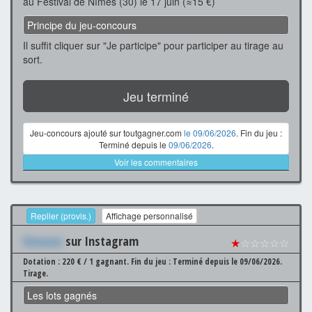
au Festival de Nîmes (30) le 17 juin (≈15 €)
Principe du jeu-concours
Il suffit cliquer sur "Je participe" pour participer au tirage au
sort.
Jeu terminé
Jeu-concours ajouté sur toutgagner.com
le 09/06/2026
. Fin du jeu :
Terminé depuis le
09/06/2026
.
Voir les commentaires
Replier (provis.)
Affichage personnalisé
Xxxxxxx
sur Instagram
★
☆☆☆☆☆
Dotation : 220 € / 1 gagnant.
Fin du jeu : Terminé depuis le 09/06/2026.
Tirage.
Les lots gagnés