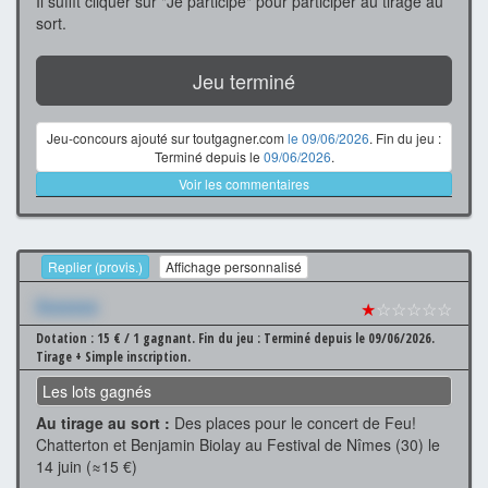
Il suffit cliquer sur "Je participe" pour participer au tirage au
sort.
Jeu terminé
Jeu-concours ajouté sur toutgagner.com
le 09/06/2026
. Fin du jeu :
Terminé depuis le
09/06/2026
.
Voir les commentaires
Replier (provis.)
Affichage personnalisé
Xxxxxxx
★
☆☆☆☆☆
Dotation : 15 € / 1 gagnant.
Fin du jeu : Terminé depuis le 09/06/2026.
Tirage + Simple inscription.
Les lots gagnés
Au tirage au sort :
Des places pour le concert de Feu!
Chatterton et Benjamin Biolay au Festival de Nîmes (30) le
14 juin (≈15 €)