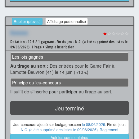
Replier (provis.)
Affichage personnalisé
Xxxxxxx
★
☆☆☆☆☆
Dotation : 10 € / 1 gagnant.
Fin du jeu : N.C. (a été supprimé des listes le
09/06/2026).
Tirage + Simple inscription.
Les lots gagnés
Au tirage au sort :
Des entrées pour le Game Fair à
Lamotte-Beuvron (41) le 14 juin (≈10 €)
Principe du jeu-concours
Il suffit de s'inscrire pour participer au tirage au sort.
Jeu terminé
Jeu-concours ajouté sur toutgagner.com
le 08/06/2026
. Fin du jeu :
N.C. (a été supprimé des listes le 09/06/2026)
.
Règlement
Voir les commentaires