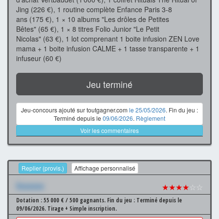
Jing (226 €), 1 routine complète Enfance Paris 3-8
ans (175 €), 1 × 10 albums "Les drôles de Petites
Bêtes" (65 €), 1 × 8 titres Folio Junior "Le Petit
Nicolas" (63 €), 1 lot comprenant 1 boite infusion ZEN Love
mama + 1 boite infusion CALME + 1 tasse transparente + 1
infuseur (60 €)
Jeu terminé
Jeu-concours ajouté sur toutgagner.com
le 25/05/2026
. Fin du jeu :
Terminé depuis le
09/06/2026
.
Règlement
Voir les commentaires
Replier (provis.)
Affichage personnalisé
Xxxxxxx
★★★★
☆☆
Dotation : 55 000 € / 500 gagnants.
Fin du jeu : Terminé depuis le
09/06/2026.
Tirage + Simple inscription.