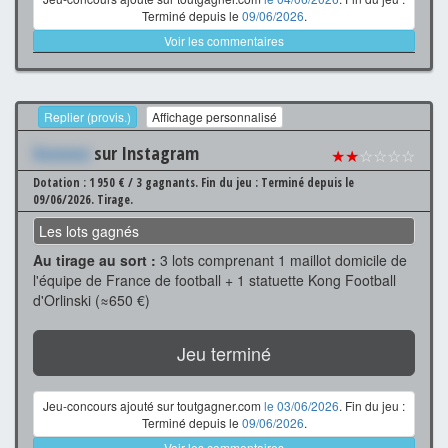
Terminé depuis le
09/06/2026
.
Voir les commentaires
Replier (provis.)
Affichage personnalisé
Xxxxxxx
sur Instagram
★★
☆☆☆☆
Dotation : 1 950 € / 3 gagnants.
Fin du jeu : Terminé depuis le
09/06/2026.
Tirage.
Les lots gagnés
Au tirage au sort :
3 lots comprenant 1 maillot domicile de
l'équipe de France de football + 1 statuette Kong Football
d'Orlinski (≈650 €)
Jeu terminé
Jeu-concours ajouté sur toutgagner.com
le 03/06/2026
. Fin du jeu :
Terminé depuis le
09/06/2026
.
Voir les commentaires