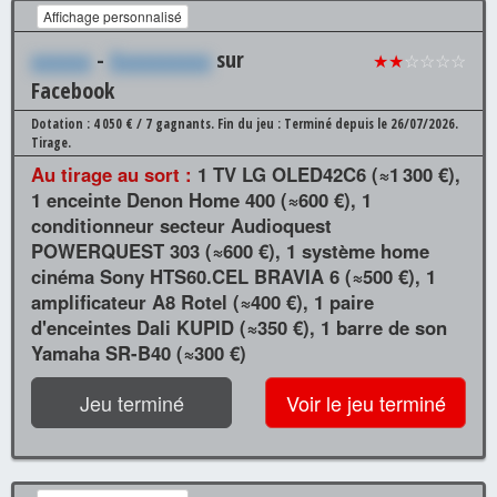
Affichage personnalisé
xxxxxx
-
Xxxxxxxxxx
sur
★★
☆☆☆☆
Facebook
Dotation : 4 050 € / 7 gagnants.
Fin du jeu : Terminé depuis le 26/07/2026.
Tirage.
Au tirage au sort :
1 TV LG OLED42C6 (≈1 300 €),
1 enceinte Denon Home 400 (≈600 €), 1
conditionneur secteur Audioquest
POWERQUEST 303 (≈600 €), 1 système home
cinéma Sony HTS60.CEL BRAVIA 6 (≈500 €), 1
amplificateur A8 Rotel (≈400 €), 1 paire
d'enceintes Dali KUPID (≈350 €), 1 barre de son
Yamaha SR-B40 (≈300 €)
Jeu terminé
Voir le jeu terminé