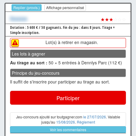
Replier (provis.)
Affichage personnalisé
Xxxxxxx
★★★
☆☆☆
Dotation : 5 600 € / 50 gagnants.
Fin du jeu : dans 8 jours.
Tirage +
Simple inscription.
Lot(s) à retirer en magasin.
Les lots à gagner
Au tirage au sort :
50 × 5 entrées à Dennlys Parc (112 €)
Principe du jeu-concours
Il suffit de s'inscrire pour participer au tirage au sort.
Participer
Jeu-concours ajouté sur toutgagner.com
le 27/07/2026
. Valable
jusqu'au
15/08/2026
.
Règlement
Voir les commentaires