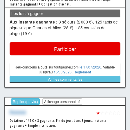
Instants gagnants + Obligation d'achat.
Les lots à gagner
Aux instants gagnants :
3 séjours (2 000 €), 125 tapis de
pique-nique Charles et Alice (28 €), 125 coussins de
plage (19 €)
Participer
Jeu-concours ajouté sur toutgagner.com
le 17/07/2026
. Valable
jusqu'au
15/08/2026
.
Règlement
Voir les commentaires
Replier (provis.)
Affichage personnalisé
Xxxxxxx
★
☆☆☆☆☆
Dotation : 144 € / 3 gagnants.
Fin du jeu : dans 8 jours.
Instants
gagnants + Simple inscription.