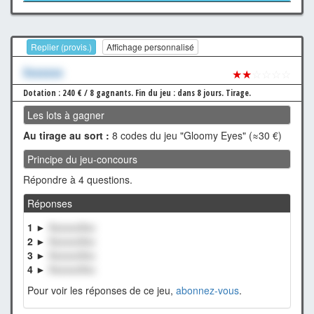
Replier (provis.)
Affichage personnalisé
Xxxxxxx
★★
☆☆☆☆
Dotation : 240 € / 8 gagnants.
Fin du jeu : dans 8 jours.
Tirage.
Les lots à gagner
Au tirage au sort :
8 codes du jeu "Gloomy Eyes" (≈30 €)
Principe du jeu-concours
Répondre à 4 questions.
Réponses
1 ►
XxxxxxXxx
2 ►
XxxxxxXxx
3 ►
XxxxxxXxx
4 ►
XxxxxxXxx
Pour voir les réponses de ce jeu,
abonnez-vous
.