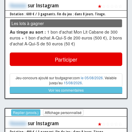
Xxxxxxx
sur Instagram
★
☆☆☆☆☆
Dotation : 600 € / 3 gagnants.
Fin du jeu : dans 8 jours.
Tirage.
Les lots à gagner
Au tirage au sort :
1 bon d'achat Mon Lit Cabane de 300
euros + 1 bon d'achat A-Qui-S de 200 euros (500 €), 2 bons
d'achat A-Qui-S de 50 euros (50 €)
Participer
Jeu-concours ajouté sur toutgagner.com
le 05/08/2026
. Valable
jusqu'au
15/08/2026
.
Voir les commentaires
Replier (provis.)
Affichage personnalisé
Xxxxxxx
sur Instagram
★
☆☆☆☆☆
Dotation : 400 € / 1 gagnant.
Fin du jeu : dans 8 jours.
Tirage.