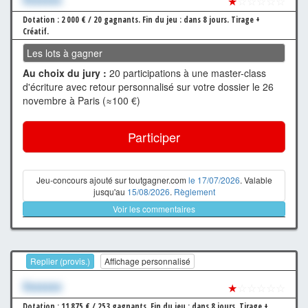
★
☆☆☆☆☆
Dotation : 2 000 € / 20 gagnants.
Fin du jeu : dans 8 jours.
Tirage +
Créatif.
Les lots à gagner
Au choix du jury :
20 participations à une master-class
d'écriture avec retour personnalisé sur votre dossier le 26
novembre à Paris (≈100 €)
Participer
Jeu-concours ajouté sur toutgagner.com
le 17/07/2026
. Valable
jusqu'au
15/08/2026
.
Règlement
Voir les commentaires
Replier (provis.)
Affichage personnalisé
Xxxxxxx
★
☆☆☆☆☆
Dotation : 11 875 € / 253 gagnants.
Fin du jeu : dans 8 jours.
Tirage +