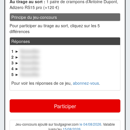
Au tirage au sort :
1 paire de crampons d’Antoine Dupont,
Adizero RS15 pro (≈120 €)
Principe du jeu-concours
Pour participer au tirage au sort, cliquez sur les 5
différences
Réponses
1 ►
XxxxxxXxx
2 ►
XxxxxxXxx
3 ►
XxxxxxXxx
4 ►
XxxxxxXxx
5 ►
XxxxxxXxx
Pour voir les réponses de ce jeu,
abonnez-vous
.
Participer
Jeu-concours ajouté sur toutgagner.com
le 04/08/2026
. Valable
jusqu'au
15/08/2026
.