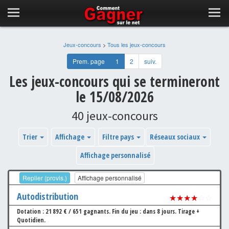
Jeux-concours
>
Tous les jeux-concours
Prem. page
1
2
suiv.
Les jeux-concours qui se termineront
le 15/08/2026
40 jeux-concours
Trier
Affichage
Filtre pays
Réseaux sociaux
Affichage personnalisé
Replier (provis.)
Affichage personnalisé
Autodistribution
★★★★
☆☆
Dotation : 21 892 € / 651 gagnants.
Fin du jeu : dans 8 jours.
Tirage +
Quotidien.