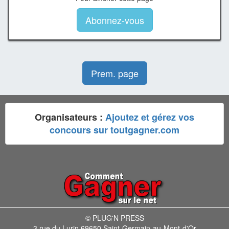
Abonnez-vous
Prem. page
Organisateurs :
Ajoutez et gérez vos
concours sur toutgagner.com
© PLUG'N PRESS
3 rue du Lurin 69650 Saint-Germain-au-Mont-d'Or