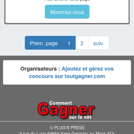
Abonnez-vous
Prem. page
1
2
suiv.
Organisateurs :
Ajoutez et gérez vos
concours sur toutgagner.com
© PLUG'N PRESS
3 rue du Lurin 69650 Saint-Germain-au-Mont-d'Or