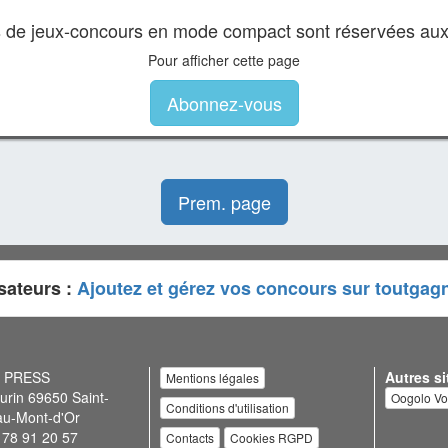
es de jeux-concours en mode compact sont réservées au
Pour afficher cette page
Abonnez-vous
Prem. page
sateurs :
Ajoutez et gérez vos concours sur toutgag
N PRESS
Autres si
Mentions légales
urin 69650 Saint-
Oogolo V
Conditions d'utilisation
au-Mont-d'Or
 78 91 20 57
Contacts
Cookies RGPD