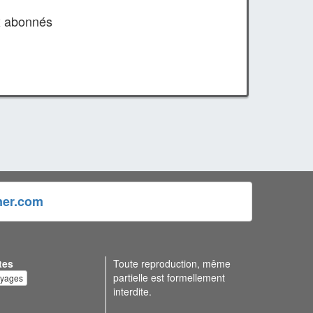
x abonnés
ner.com
tes
Toute reproduction, même
partielle est formellement
oyages
interdite.