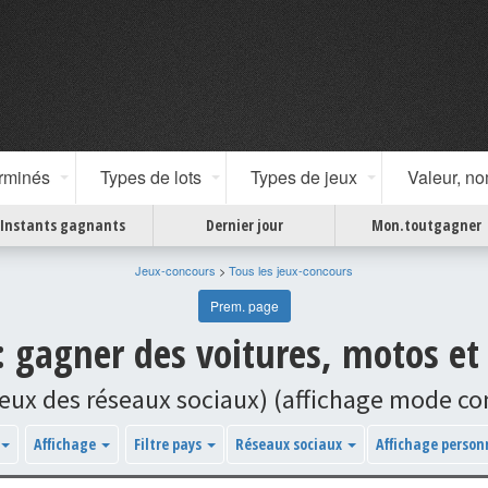
erminés
Types de lots
Types de jeux
Valeur, n
Instants gagnants
Dernier jour
Mon.toutgagner
Jeux-concours
>
Tous les jeux-concours
Prem. page
: gagner des voitures, motos et
jeux des réseaux sociaux) (affichage mode c
Affichage
Filtre pays
Réseaux sociaux
Affichage person