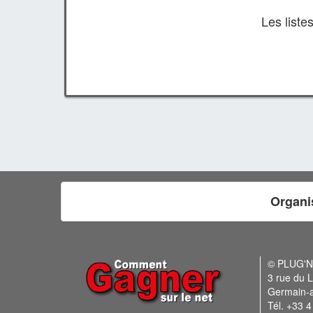
Les list
Organi
© PLUG'
3 rue du L
Germain-
Tél. +33 4