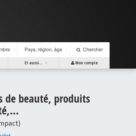
ombre
Pays, région, âge
Chercher
Et aussi...
Mon compte
s de beauté, produits
é,...
ompact)
nalisé