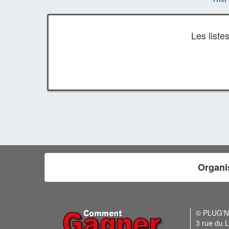
Les list
Organi
© PLUG'
3 rue du L