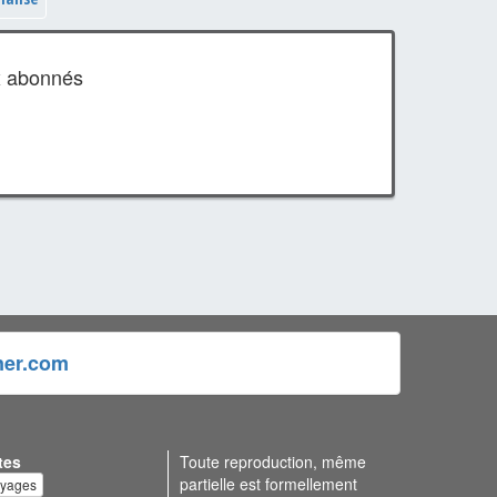
x abonnés
ner.com
tes
Toute reproduction, même
partielle est formellement
oyages