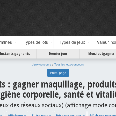
erminés
Types de lots
Types de jeux
Valeur, n
Instants gagnants
Dernier jour
Mon.toutgagner
Jeux-concours
>
Tous les jeux-concours
Prem. page
ts : gagner maquillage, produit
giène corporelle, santé et vitalit
jeux des réseaux sociaux) (affichage mode c
Affichage
Filtre pays
Réseaux sociaux
Affichage person