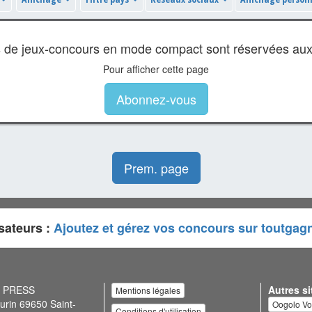
es de jeux-concours en mode compact sont réservées au
Pour afficher cette page
Abonnez-vous
Prem. page
sateurs :
Ajoutez et gérez vos concours sur toutgag
N PRESS
Autres si
Mentions légales
urin 69650 Saint-
Oogolo V
Conditions d'utilisation