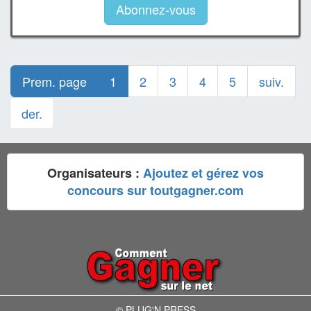
Abonnez-vous
Prem. page
1
2
3
4
5
suiv.
der.
Organisateurs :
Ajoutez et gérez vos
concours sur toutgagner.com
© PLUG'N PRESS