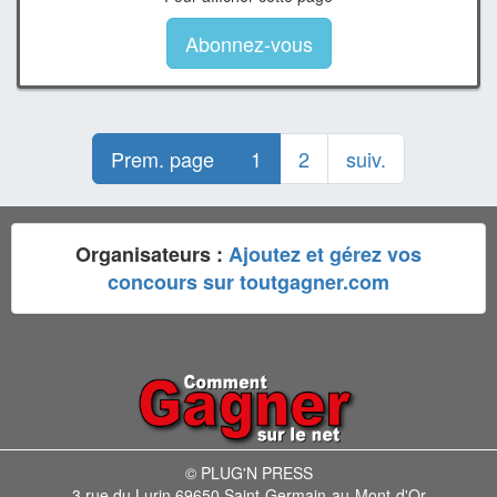
Abonnez-vous
Prem. page
1
2
suiv.
Organisateurs :
Ajoutez et gérez vos
concours sur toutgagner.com
© PLUG'N PRESS
3 rue du Lurin 69650 Saint-Germain-au-Mont-d'Or