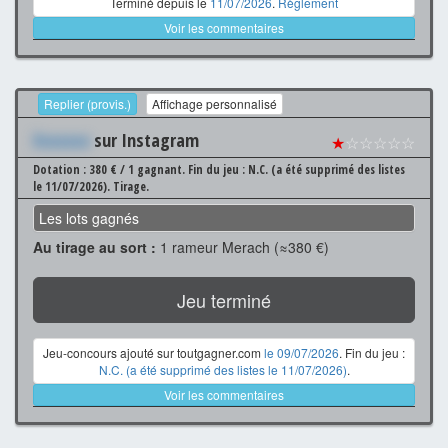
Terminé depuis le
11/07/2026
.
Règlement
Voir les commentaires
Replier (provis.)
Affichage personnalisé
Xxxxxxx
sur Instagram
★
☆☆☆☆☆
Dotation : 380 € / 1 gagnant.
Fin du jeu : N.C. (a été supprimé des listes
le 11/07/2026).
Tirage.
Les lots gagnés
Au tirage au sort :
1 rameur Merach (≈380 €)
Jeu terminé
Jeu-concours ajouté sur toutgagner.com
le 09/07/2026
. Fin du jeu :
N.C. (a été supprimé des listes le 11/07/2026)
.
Voir les commentaires