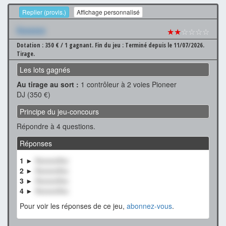
Replier (provis.)
Affichage personnalisé
Xxxxxxx
★★
☆☆☆☆
Dotation : 350 € / 1 gagnant.
Fin du jeu : Terminé depuis le 11/07/2026.
Tirage.
Les lots gagnés
Au tirage au sort :
1 contrôleur à 2 voies Pioneer
DJ (350 €)
Principe du jeu-concours
Répondre à 4 questions.
Réponses
1 ►
XxxxxxXxx
2 ►
XxxxxxXxx
3 ►
XxxxxxXxx
4 ►
XxxxxxXxx
Pour voir les réponses de ce jeu,
abonnez-vous
.