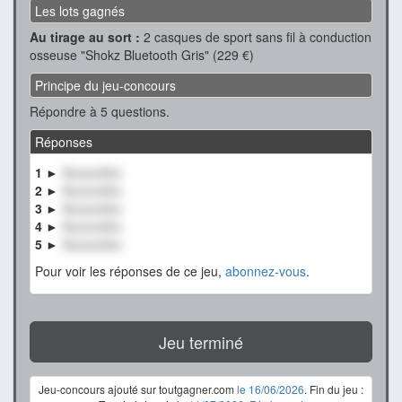
Les lots gagnés
Au tirage au sort :
2 casques de sport sans fil à conduction
osseuse "Shokz Bluetooth Gris" (229 €)
Principe du jeu-concours
Répondre à 5 questions.
Réponses
1 ►
XxxxxxXxx
2 ►
XxxxxxXxx
3 ►
XxxxxxXxx
4 ►
XxxxxxXxx
5 ►
XxxxxxXxx
Pour voir les réponses de ce jeu,
abonnez-vous
.
Jeu terminé
Jeu-concours ajouté sur toutgagner.com
le 16/06/2026
. Fin du jeu :