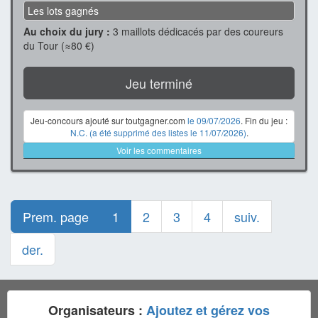
Les lots gagnés
Au choix du jury :
3 maillots dédicacés par des coureurs
du Tour (≈80 €)
Jeu terminé
Jeu-concours ajouté sur toutgagner.com
le 09/07/2026
. Fin du jeu :
N.C. (a été supprimé des listes le 11/07/2026)
.
Voir les commentaires
Prem. page
1
2
3
4
suiv.
der.
Organisateurs :
Ajoutez et gérez vos