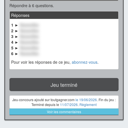
Répondre à 6 questions.
Réponses
1 ►
XxxxxxXxx
2 ►
XxxxxxXxx
3 ►
XxxxxxXxx
4 ►
XxxxxxXxx
5 ►
XxxxxxXxx
6 ►
XxxxxxXxx
Pour voir les réponses de ce jeu,
abonnez-vous
.
Jeu terminé
Jeu-concours ajouté sur toutgagner.com
le 19/06/2026
. Fin du jeu :
Terminé depuis le
11/07/2026
.
Règlement
Voir les commentaires