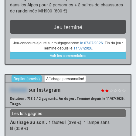
dans les Alpes pour 2 personnes + 2 paires de chaussures
de randonnée MH900 (800 €)
Jeu terminé
Jeu-concours ajouté sur toutgagner.com
le 07/07/2026
. Fin du jeu :
Terminé depuis le
11/07/2026
.
Voir les commentaires
Replier (provis.)
Affichage personnalisé
Xxxxxxx
sur Instagram
★★
☆☆☆☆
Dotation : 758 € / 2 gagnants.
Fin du jeu : Terminé depuis le 11/07/2026.
Tirage.
Les lots gagnés
Au tirage au sort :
1 fauteuil (399 €), 1 lampe sans
fil (359 €)