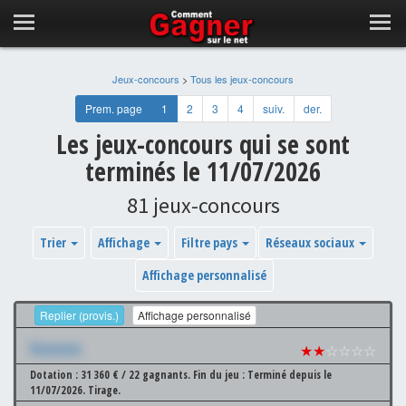
Jeux-concours
>
Tous les jeux-concours
Prem. page
1
2
3
4
suiv.
der.
Les jeux-concours qui se sont
terminés le 11/07/2026
81 jeux-concours
Trier
Affichage
Filtre pays
Réseaux sociaux
Affichage personnalisé
Replier (provis.)
Affichage personnalisé
Xxxxxxx
★★
☆☆☆☆
Dotation : 31 360 € / 22 gagnants.
Fin du jeu : Terminé depuis le
11/07/2026.
Tirage.