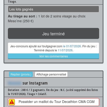
Tirage.
Les lots gagnés
Au tirage au sort :
1 lot de 2 soins visage au choix
Meso’me (250 €)
Jeu terminé
Jeu-concours ajouté sur toutgagner.com
le 01/07/2026
. Fin du jeu :
Terminé depuis le
11/07/2026
.
Voir les commentaires
Replier (provis.)
Affichage personnalisé
Xxxxxxx
sur Instagram
Dotation : 240 € / 3 gagnants.
Fin du jeu : N.C. (a été supprimé des listes
le 11/07/2026).
Tirage + Créatif.
Posséder un maillot du Tour Decathlon CMA CGM