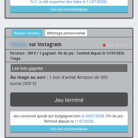
N.C. (a été supprimé des listes le 11/07/2026)
.
Voir les commentaires
Replier (provis.)
Affichage personnalisé
Xxxxxxx
sur Instagram
★
☆☆☆☆☆
Dotation : 300 € / 1 gagnant.
Fin du jeu : Terminé depuis le 11/07/2026.
Tirage.
Les lots gagnés
Au tirage au sort :
1 bon d'achat Amazon de 300
euros (300 €)
Jeu terminé
Jeu-concours ajouté sur toutgagner.com
le 06/07/2026
. Fin du jeu :
Terminé depuis le
11/07/2026
.
Voir les commentaires