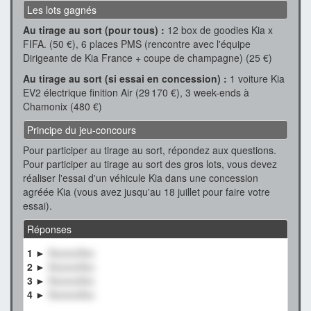
Les lots gagnés
Au tirage au sort (pour tous) :
12 box de goodies Kia x
FIFA. (50 €), 6 places PMS (rencontre avec l'équipe
Dirigeante de Kia France + coupe de champagne) (25 €)
Au tirage au sort (si essai en concession) :
1 voiture Kia
EV2 électrique finition Air (29 170 €), 3 week-ends à
Chamonix (480 €)
Principe du jeu-concours
Pour participer au tirage au sort, répondez aux questions.
Pour participer au tirage au sort des gros lots, vous devez
réaliser l'essai d'un véhicule Kia dans une concession
agréée Kia (vous avez jusqu'au 18 juillet pour faire votre
essai).
Réponses
1 ►
XxxxxxXxx
2 ►
XxxxxxXxx
3 ►
XxxxxxXxx
4 ►
XxxxxxXxx