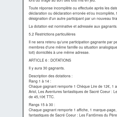
lors du tirage au sort des lots mis en jeu.
Toute réponse incomplète ou effectuée après les dat
déclaration ou déclaration erronée et/ou incomplète, 
désignation d'un autre participant par un nouveau tir
La dotation est nominative et adressée aux gagnants
5.2 Restrictions particulières
Il ne sera retenu qu'une participation gagnante par pe
membres d'une même famille ou situation analogiqu
toit) domiciliés à une même adresse.
ARTICLE 6 : DOTATIONS
Il y aura 30 gagnants.
Description des dotations :
Rang 1 à 14 :
Chaque gagnant remporte 1 Chèque Lire de 12€, 1 af
Ariol, Les Aventures fantastiques de Sacré Coeur : L
de 45,10€ TTC.
Rangs 15 à 30 :
Chaque gagnant remporte 1 affiche, 1 marque-page, 3
fantastiques de Sacré Coeur : Les Fantômes du Père-