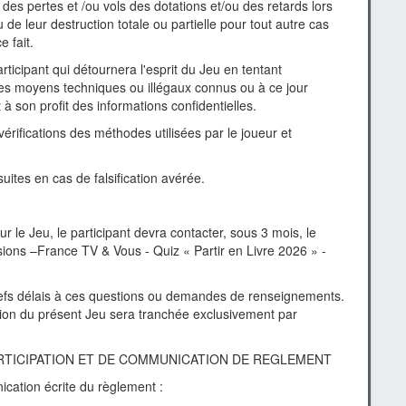
des pertes et /ou vols des dotations et/ou des retards lors
e leur destruction totale ou partielle pour tout autre cas
e fait.
ticipant qui détournera l'esprit du Jeu en tentant
des moyens techniques ou illégaux connus ou à ce jour
 à son profit des informations confidentielles.
érifications des méthodes utilisées par le joueur et
uites en cas de falsification avérée.
le Jeu, le participant devra contacter, sous 3 mois, le
isions –France TV & Vous - Quiz « Partir en Livre 2026 » -
refs délais à ces questions ou demandes de renseignements.
tation du présent Jeu sera tranchée exclusivement par
ARTICIPATION ET DE COMMUNICATION DE REGLEMENT
ation écrite du règlement :