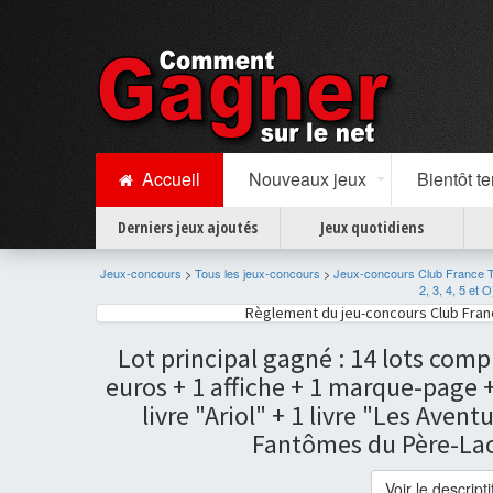
Accueil
Nouveaux jeux
Bientôt t
Derniers jeux ajoutés
Jeux quotidiens
Jeux-concours
>
Tous les jeux-concours
>
Jeux-concours Club France Tél
2, 3, 4, 5 et 
Règlement du jeu-concours Club France
Lot principal gagné : 14 lots com
euros + 1 affiche + 1 marque-page +
livre "Ariol" + 1 livre "Les Aven
Fantômes du Père-Lach
Voir le descript