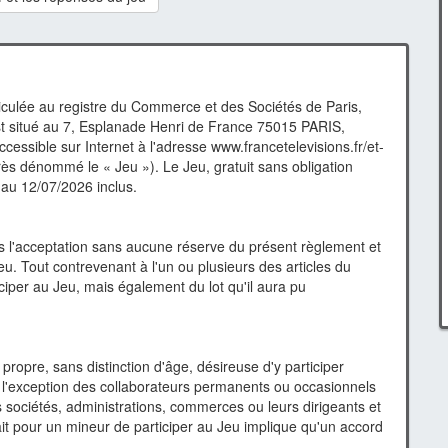
lée au registre du Commerce et des Sociétés de Paris,
st situé au 7, Esplanade Henri de France 75015 PARIS,
cessible sur Internet à l'adresse www.francetelevisions.fr/et-
rès dénommé le « Jeu »). Le Jeu, gratuit sans obligation
 au 12/07/2026 inclus.
rs l'acceptation sans aucune réserve du présent règlement et
u. Tout contrevenant à l'un ou plusieurs des articles du
iciper au Jeu, mais également du lot qu'il aura pu
ropre, sans distinction d'âge, désireuse d'y participer
 l'exception des collaborateurs permanents ou occasionnels
 sociétés, administrations, commerces ou leurs dirigeants et
ait pour un mineur de participer au Jeu implique qu'un accord