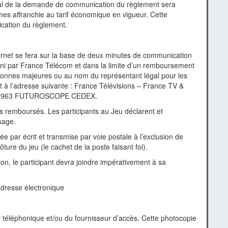
tal de la demande de communication du règlement sera
es affranchie au tarif économique en vigueur. Cette
cation du règlement.
ternet se fera sur la base de deux minutes de communication
éfini par France Télécom et dans la limite d’un remboursement
ersonnes majeures ou au nom du représentant légal pour les
nt à l’adresse suivante : France Télévisions – France TV &
0 - 86963 FUTUROSCOPE CEDEX.
as remboursés. Les participants au Jeu déclarent et
sage.
par écrit et transmise par voie postale à l’exclusion de
ture du jeu (le cachet de la poste faisant foi).
on, le participant devra joindre impérativement à sa
adresse électronique
ur téléphonique et/ou du fournisseur d’accès. Cette photocopie