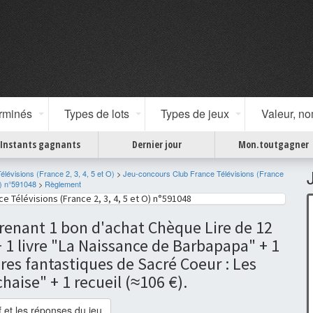
erminés
Types de lots
Types de jeux
Valeur, n
Instants gagnants
Dernier jour
Mon.toutgagner
évisions (France 2, 3, 4, 5 et O)
>
Jeu-concours Club France Télévisions (France
O) n°591048
>
Règlement
 Télévisions (France 2, 3, 4, 5 et O) n°591048
prenant 1 bon d'achat Chèque Lire de 12
 1 livre "La Naissance de Barbapapa" + 1
tures fantastiques de Sacré Coeur : Les
aise" + 1 recueil (≈106 €).
if et les réponses du jeu