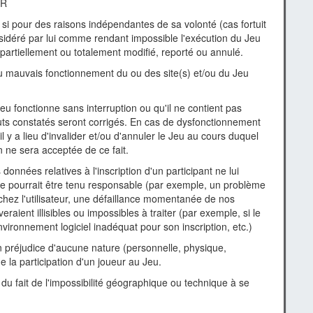
UR
si pour des raisons indépendantes de sa volonté (cas fortuit
sidéré par lui comme rendant impossible l'exécution du Jeu
t partiellement ou totalement modifié, reporté ou annulé.
u mauvais fonctionnement du ou des site(s) et/ou du Jeu
Jeu fonctionne sans interruption ou qu'il ne contient pas
uts constatés seront corrigés. En cas de dysfonctionnement
il y a lieu d'invalider et/ou d'annuler le Jeu au cours duquel
 ne sera acceptée de ce fait.
onnées relatives à l'inscription d'un participant ne lui
ne pourrait être tenu responsable (par exemple, un problème
hez l'utilisateur, une défaillance momentanée de nos
raient illisibles ou impossibles à traiter (par exemple, si le
vironnement logiciel inadéquat pour son inscription, etc.)
n préjudice d'aucune nature (personnelle, physique,
e la participation d'un joueur au Jeu.
u fait de l'impossibilité géographique ou technique à se