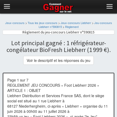
Jeux-concours
>
Tous les jeux-concours
>
Jeux-concours Liebherr
>
Jeu-concours
Liebherr n°590815
>
Règlement
Règlement du jeu-concours Liebherr n°590815
Lot principal gagné : 1 réfrigérateur-
congélateur BioFresh Liebherr (1 999 €).
Voir le descriptif et les réponses du jeu
Page 1 sur 7
REGLEMENT JEU CONCOURS « Foot Liebherr 2026 »
ARTICLE 1 : OBJET
Liebherr Distribution et Services France SAS, dont le siège
social est situé au 1 rue Liebherr à
68127 Niederhergheim, ci-après « Liebherr » organise du 11
juin 2026 à 00h00 au 11 juillet 2026 à
23h59 un jeu « Foot Liebherr 2026 », ci-après "le Jeu",