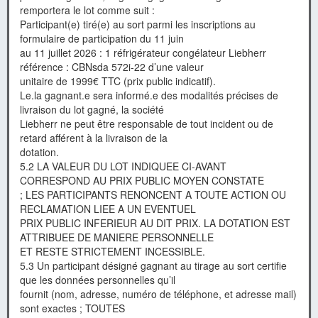
remportera le lot comme suit :
Participant(e) tiré(e) au sort parmi les inscriptions au
formulaire de participation du 11 juin
au 11 juillet 2026 : 1 réfrigérateur congélateur Liebherr
référence : CBNsda 572i-22 d’une valeur
unitaire de 1999€ TTC (prix public indicatif).
Le.la gagnant.e sera informé.e des modalités précises de
livraison du lot gagné, la société
Liebherr ne peut être responsable de tout incident ou de
retard afférent à la livraison de la
dotation.
5.2 LA VALEUR DU LOT INDIQUEE CI-AVANT
CORRESPOND AU PRIX PUBLIC MOYEN CONSTATE
; LES PARTICIPANTS RENONCENT A TOUTE ACTION OU
RECLAMATION LIEE A UN EVENTUEL
PRIX PUBLIC INFERIEUR AU DIT PRIX. LA DOTATION EST
ATTRIBUEE DE MANIERE PERSONNELLE
ET RESTE STRICTEMENT INCESSIBLE.
5.3 Un participant désigné gagnant au tirage au sort certifie
que les données personnelles qu’il
fournit (nom, adresse, numéro de téléphone, et adresse mail)
sont exactes ; TOUTES