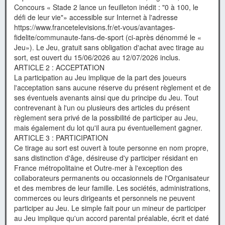
Concours « Stade 2 lance un feuilleton inédit : "0 à 100, le
défi de leur vie"» accessible sur Internet à l'adresse
https://www.francetelevisions.fr/et-vous/avantages-
fidelite/communaute-fans-de-sport (ci-après dénommé le «
Jeu»). Le Jeu, gratuit sans obligation d'achat avec tirage au
sort, est ouvert du 15/06/2026 au 12/07/2026 inclus.
ARTICLE 2 : ACCEPTATION
La participation au Jeu implique de la part des joueurs
l'acceptation sans aucune réserve du présent règlement et de
ses éventuels avenants ainsi que du principe du Jeu. Tout
contrevenant à l'un ou plusieurs des articles du présent
règlement sera privé de la possibilité de participer au Jeu,
mais également du lot qu'il aura pu éventuellement gagner.
ARTICLE 3 : PARTICIPATION
Ce tirage au sort est ouvert à toute personne en nom propre,
sans distinction d'âge, désireuse d'y participer résidant en
France métropolitaine et Outre-mer à l'exception des
collaborateurs permanents ou occasionnels de l'Organisateur
et des membres de leur famille. Les sociétés, administrations,
commerces ou leurs dirigeants et personnels ne peuvent
participer au Jeu. Le simple fait pour un mineur de participer
au Jeu implique qu'un accord parental préalable, écrit et daté